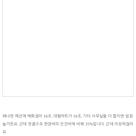
16
,
16
,
왜냐면 예전에 백화점이
조
대형마트가
조
기타 사무실들 다 합치면 엄청
.
35%
.
높거든요
근데 연결구조 판관비의 인건비에 비해
입니다
근데 이상하잖아
.
요