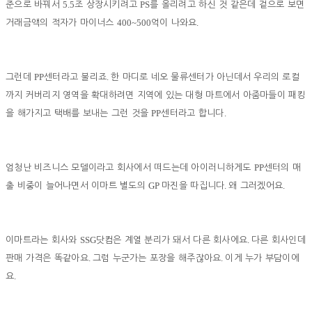
5.5
PS
준으로 바꿔서
조 상장시키려고
를 올리려고 하신 것 같은데 겉으로 보면
400~500
.
거래금액의 적자가 마이너스
억이 나와요
PP
.
그런데
센터라고 불리죠
한 마디로 네오 물류센터가 아닌데서 우리의 로컬
까지 커버리지 영역을 확대하려면 지역에 있는 대형 마트에서 아줌마들이 패킹
PP
.
을 해가지고 택배를 보내는 그런 것을
센터라고 합니다
PP
엄청난 비즈니스 모델이라고 회사에서 떠드는데 아이러니하게도
센터의 매
GP
.
.
출 비중이 늘어나면서 이마트 별도의
마진을 따집니다
왜 그러겠어요
SSG
.
이마트라는 회사와
닷컴은 계열 분리가 돼서 다른 회사에요
다른 회사인데
.
.
판매 가격은 똑같아요
그럼 누군가는 포장을 해주잖아요
이게 누가 부담이에
.
요