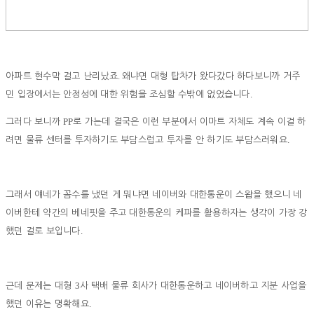
.
아파트 현수막 걸고 난리났죠
왜냐면 대형 탑차가 왔다갔다 하다보니까 거주
.
민 입장에서는 안정성에 대한 위험을 조심할 수밖에 없었습니다
PP
그러다 보니까
로 가는데 결국은 이런 부분에서 이마트 자체도 계속 이걸 하
.
려면 물류 센터를 투자하기도 부담스럽고 투자를 안 하기도 부담스러워요
그래서 얘네가 꼼수를 냈던 게 뭐냐면 네이버와 대한통운이 스왑을 했으니 네
이버한테 약간의 베네핏을 주고 대한통운의 케파를 활용하자는 생각이 가장 강
.
했던 걸로 보입니다
3
근데 문제는 대형
사 택배 물류 회사가 대한통운하고 네이버하고 지분 사업을
.
했던 이유는 명확해요