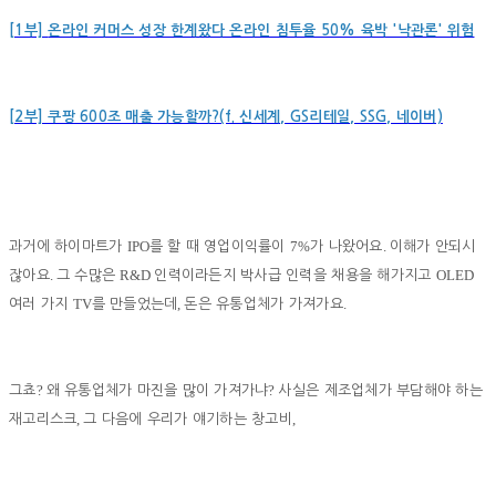
[1부]
온라인 커머스 성장 한계왔다 온라인 침투율 50% 육박 '낙관론' 위험
[2부] 쿠팡 600조 매출 가능할까?(f. 신세계, GS리테일, SSG, 네이버)
IPO
7%
.
과거에 하이마트가
를 할 때 영업이익률이
가 나왔어요
이해가 안되시
.
R&D
OLED
잖아요
그 수많은
인력이라든지 박사급 인력을 채용을 해가지고
TV
,
.
여러 가지
를 만들었는데
돈은 유통업체가 가져가요
?
?
그쵸
왜 유통업체가 마진을 많이 가져가냐
사실은 제조업체가 부담해야 하는
,
,
재고리스크
그 다음에 우리가 얘기하는 창고비