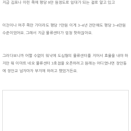
9
지금 김포나 이런 쪽에 평당
만 원정도로 임대가 되는 걸로 알고 있고
7
3~4
3~4
이천이나 여주 쪽만 가더라도 평당
만원 이게
년 전만해도 평당
만원
.
.
수준이었어요
그래서 지금 물류센터가 엄청 핫하잖아요
그러다보니까 어쩔 수없이 워낙에 도심형의 물류센터를 지어서 효율을 내야 하
3
지만 뭐 이마트 네오 물류센터
호점을 오픈하려고 원래는 어디였냐면 장안동
.
에 장안교 넘자마자 부지에 하려고 했었거든요