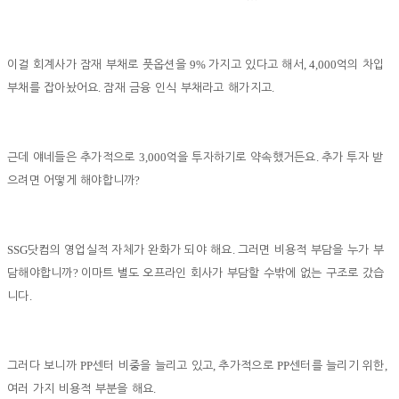
9%
, 4,000
이걸 회계사가 잠재 부채로 풋옵션을
가지고 있다고 해서
억의 차입
.
.
부채를 잡아놨어요
잠재 금융 인식 부채라고 해가지고
3,000
.
근데 얘네들은 추가적으로
억을 투자하기로 약속했거든요
추가 투자 받
?
으려면 어떻게 해야합니까
SSG
.
닷컴의 영업실적 자체가 완화가 되야 해요
그러면 비용적 부담을 누가 부
?
담해야합니까
이마트 별도 오프라인 회사가 부담할 수밖에 없는 구조로 갔습
.
니다
PP
,
PP
,
그러다 보니까
센터 비중을 늘리고 있고
추가적으로
센터를 늘리기 위한
.
여러 가지 비용적 부분을 해요