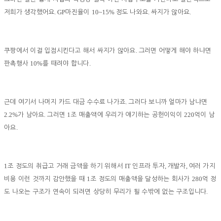
. GP
10~15%
.
.
저희가 생각했어요
마진율이
정도 나와요
싸지가 않아요
.
쿠팡에서 이걸 입점시킨다고 해서 싸지가 않아요
그러면 어떻게 해야 하냐면
10%
.
판촉행사
를 때려야 합니다
.
근데 여기서 나머지 카드 대금 수수료 나가죠
그러다 보니까 얼마가 남냐면
2.2%
.
1
220
가 남아요
그러면
조 매출액에 우리가 얘기하는 공헌이익이
억이 남
.
아요
1
IT
,
,
조 정도의 취급고 거래 금액을 하기 위해서
인프라 투자
개발자
여러 가지
1
280
비용 이런 것까지 감안했을 때
조 정도의 매출액을 달성하는 회사가
억 정
.
도 나오는 구조가 연속이 되려면 상당히 무리가 될 수밖에 없는 구조입니다