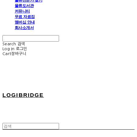
물류전문가 찾기
물류도서관
커뮤니티
무료 자료집
멤버십 안내
회사소개서
Search
검색
Log In
로그인
Cart
장바구니
LOGIBRIDGE