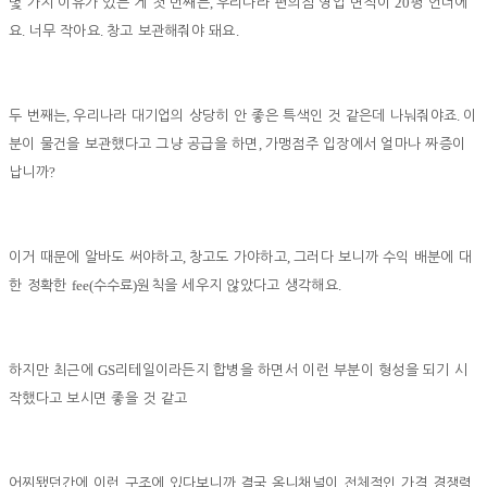
,
20
몇 가지 이유가 있는 게 첫 번째는
우리나라 편의점 영업 면적이
평 언더에
.
.
.
요
너무 작아요
창고 보관해줘야 돼요
,
.
두 번째는
우리나라 대기업의 상당히 안 좋은 특색인 것 같은데 나눠줘야죠
이
,
분이 물건을 보관했다고 그냥 공급을 하면
가맹점주 입장에서 얼마나 짜증이
?
납니까
,
,
이거 때문에 알바도 써야하고
창고도 가야하고
그러다 보니까 수익 배분에 대
fee(
)
.
한 정확한
수수료
원칙을 세우지 않았다고 생각해요
GS
하지만 최근에
리테일이라든지 합병을 하면서 이런 부분이 형성을 되기 시
작했다고 보시면 좋을 것 같고
어찌됐던간에 이런 구조에 있다보니까 결국 옴니채널이 전체적인 가격 경쟁력