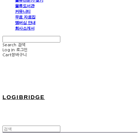
물류전문가 찾기
물류도서관
커뮤니티
무료 자료집
멤버십 안내
회사소개서
Search
검색
Log In
로그인
Cart
장바구니
LOGIBRIDGE