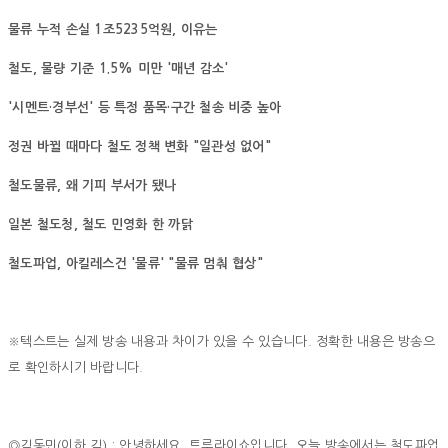
물류 누적 손실 1조5235억원, 이유는
철도, 물량 기준 1.5% 미만 '매년 감소'
'시멘트·경부선' 등 특정 품목·구간 철송 비중 높아
정권 바뀔 때마다 철도 정책 변화 "일관성 없어"
철도물류, 왜 기피 부서가 됐나
일본 철도청, 철도 민영화 한 까닭
철도파업, 아킬레스건 '물류' "물류 멈춰 협상"
※텍스트는 실제 방송 내용과 차이가 있을 수 있습니다. 정확한 내용은 방송으
로 확인하시기 바랍니다.
◎김동민(이하 김) : 안녕하세요. 트루라이쇼입니다. 오늘 방송에서는 철도파업