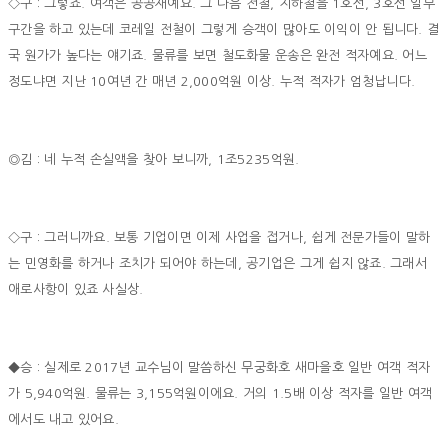
◇구 : 그렇죠. 여객은 공공재예요. 그 다음 전철, 지하철을 1호선, 3호선 일부
구간을 하고 있는데 코레일 전철이 그렇게 승객이 많아도 이익이 안 됩니다. 결
국 원가가 높다는 얘기죠. 물류를 보면 철도화물 운송은 완전 적자예요. 어느
정도냐면 지난 10여년 간 매년 2,000억원 이상. 누적 적자가 엄청납니다.
◎김 : 네 누적 손실액을 찾아 보니까, 1조5235억원.
◇구 : 그러니까요. 보통 기업이면 이제 사업을 접거나, 쉽게 전문가들이 말하
는 민영화를 하거나 조치가 되어야 하는데, 공기업은 그게 쉽지 않죠. 그래서
애로사항이 있죠 사실상.
◆승 : 실제로 2017년 교수님이 말씀하신 무궁화호 새마을호 일반 여객 적자
가 5,940억원. 물류는 3,155억원이에요. 거의 1.5배 이상 적자를 일반 여객
에서도 내고 있어요.