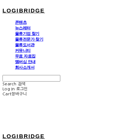
LOGIBRIDGE
콘텐츠
뉴스레터
물류기업 찾기
물류전문가 찾기
물류도서관
커뮤니티
무료 자료집
멤버십 안내
회사소개서
Search
검색
Log In
로그인
Cart
장바구니
LOGIBRIDGE