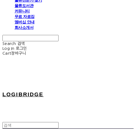
물류전문가 찾기
물류도서관
커뮤니티
무료 자료집
멤버십 안내
회사소개서
Search
검색
Log In
로그인
Cart
장바구니
LOGIBRIDGE