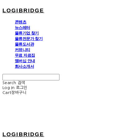
LOGIBRIDGE
콘텐츠
뉴스레터
물류기업 찾기
물류전문가 찾기
물류도서관
커뮤니티
무료 자료집
멤버십 안내
회사소개서
Search
검색
Log In
로그인
Cart
장바구니
LOGIBRIDGE