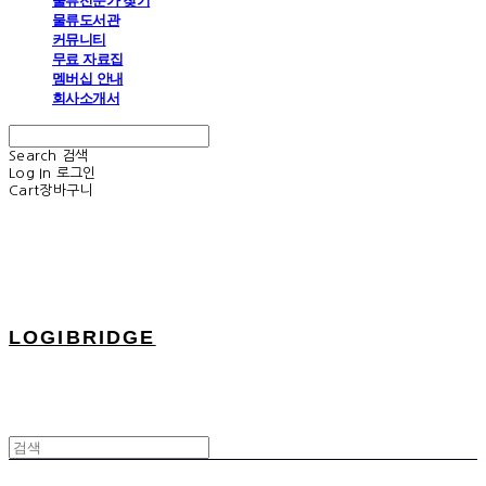
물류전문가 찾기
물류도서관
커뮤니티
무료 자료집
멤버십 안내
회사소개서
Search
검색
Log In
로그인
Cart
장바구니
LOGIBRIDGE