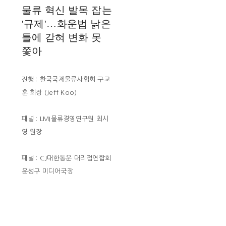
물류 혁신 발목 잡는
'규제'…화운법 낡은
틀에 갇혀 변화 못
쫓아
진행 : 한국국제물류사협회 구교
훈 회장 (Jeff Koo)
패널 : LMI물류경영연구원 최시
영 원장
패널 : CJ대한통운 대리점연합회
윤성구 미디어국장