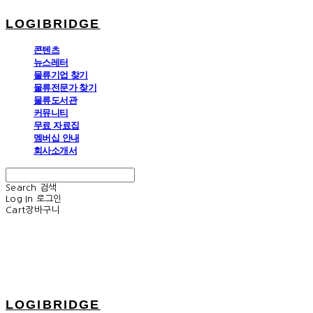
LOGIBRIDGE
콘텐츠
뉴스레터
물류기업 찾기
물류전문가 찾기
물류도서관
커뮤니티
무료 자료집
멤버십 안내
회사소개서
Search
검색
Log In
로그인
Cart
장바구니
LOGIBRIDGE