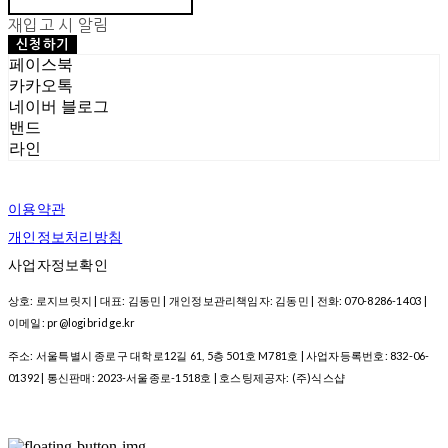
재입고 시 알림
신청하기
페이스북
카카오톡
네이버 블로그
밴드
라인
이용약관
개인정보처리방침
사업자정보확인
상호: 로지브릿지 | 대표: 김동민 | 개인정보관리책임자: 김동민 | 전화: 070-8286-1403 |
이메일: pr@logibridge.kr
주소: 서울특별시 종로구 대학로12길 61, 5층 501호 M781호 | 사업자등록번호:
832-06-
01392
| 통신판매:
2023-서울종로-1518호
| 호스팅제공자: (주)식스샵