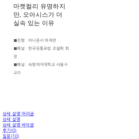
마켓컬리 유명하지
만, 오아시스가 더
실속 있는 이유
■진행 : 아나운서 허재연
■패널 : 한국유통포럼 조철휘 회
장
■패널 : 숙명여자대학교 서용구
교수
상세 설명 머리글
상세 설명
상세 설명 바닥글
후기(0)
질문(10)