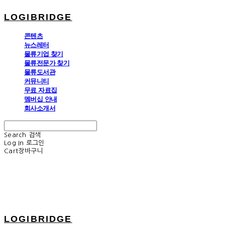
LOGIBRIDGE
콘텐츠
뉴스레터
물류기업 찾기
물류전문가 찾기
물류도서관
커뮤니티
무료 자료집
멤버십 안내
회사소개서
Search
검색
Log In
로그인
Cart
장바구니
LOGIBRIDGE