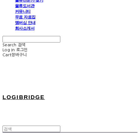
물류전문가 찾기
물류도서관
커뮤니티
무료 자료집
멤버십 안내
회사소개서
Search
검색
Log In
로그인
Cart
장바구니
LOGIBRIDGE