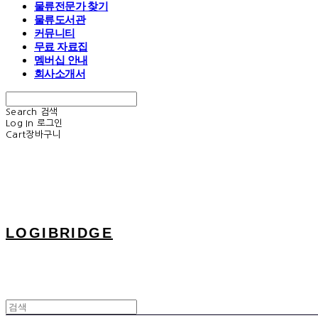
물류전문가 찾기
물류도서관
커뮤니티
무료 자료집
멤버십 안내
회사소개서
Search
검색
Log In
로그인
Cart
장바구니
LOGIBRIDGE