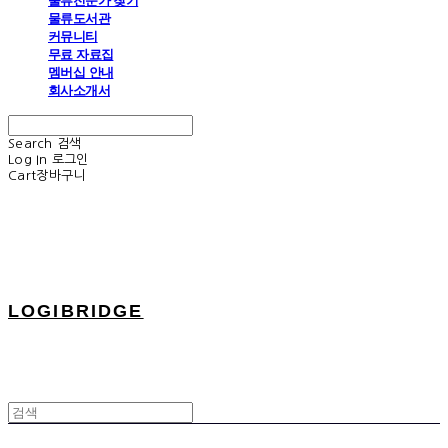
물류전문가 찾기
물류도서관
커뮤니티
무료 자료집
멤버십 안내
회사소개서
Search
검색
Log In
로그인
Cart
장바구니
LOGIBRIDGE