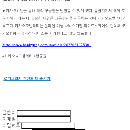
T
.
▶
카카오
앱을 통해 해외 항공권을 발권할 수 있게 됐다
출발지에서 해외 도
착지까지 가는 데 필요한 다양한 교통수단을 제공하는 것이 카카오모빌리티의
.
‘
목표다
카카오모빌리티는 온라인 여행 서비스기업 타이드스퀘어와 협력해
카
T
’
13
.
카오
항공 국제선
서비스를 시작했다고
일 발표했다
https://www.hankyung.com/it/article/2022061375381
#
#
#
카카오
모빌리티
항공권
[로지브리지 컨텐츠 더 즐기기]
글쓴이
이메일
비밀번호