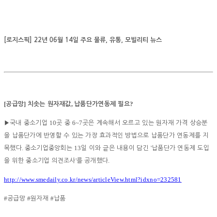
[로지스픽] 22년 06월 14일 주요 물류, 유통, 모빌리티 뉴스
[
]
,
?
공급망
치솟는 원자재값
납품단가연동제 필요
10
6~7
▶
국내 중소기업
곳 중
곳은 계속해서 오르고 있는 원자재 가격 상승분
을 납품단가에 반영할 수 있는 가장 효과적인 방법으로 납품단가 연동제를 지
.
13
'
목했다
중소기업중앙회는
일 이와 긑은 내용이 담긴
납품단가 연동제 도입
'
.
을 위한 중소기업 의견조사
를 공개했다
http://www.smedaily.co.kr/news/articleView.html?idxno=232581
#
#
#
공급망
원자재
납품