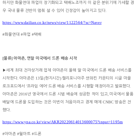
하지만 화물연대 파업이 장기화되고 택배노조까지 이 같은 분위기에 가세할 경
.
우 국내 물류 전반이 멈춰 설 수 있어 긴장감이 높아지고 있다
https://www.dailian.co.kr/news/view/1122564/?sc=Naver
#
#
#
화물연대
파업
택배
[
]
,
물류
아마존
연말 미국에서 드론 배송 시작
▶
세계 최대 전자상거래 업체 아마존이 올해 말 미국에서 드론 배송 서비스를
.
13
(
)
시작한다
아마존은
일
현지시간
캘리포니아주 샌와킨 카운티의 시골 마을
'
'
.
로크포드에서
프라임 에어
드론 배송 서비스를 시행할 예정이라고 발표했다
2016
,
아마존은
년 영국에서 드론 시범 배송에 성공한 적이 있고
미국에서 물품
CNBC
배달에 드론을 도입하는 것은 이번이 처음이라고 경제 매체
방송은 전
.
했다
https://www.yna.co.kr/view/AKR20220614013600075?input=1195m
#
#
#
아마존
월마트
드론