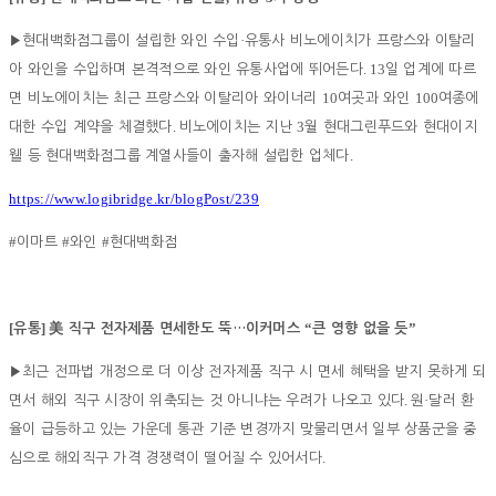
·
▶
현대백화점그룹이 설립한 와인 수입
유통사 비노에이치가 프랑스와 이탈리
. 13
아 와인을 수입하며 본격적으로 와인 유통사업에 뛰어든다
일 업계에 따르
10
100
면 비노에이치는 최근 프랑스와 이탈리아 와이너리
여곳과 와인
여종에
.
3
대한 수입 계약을 체결했다
비노에이치는 지난
월 현대그린푸드와 현대이지
.
웰 등 현대백화점그룹 계열사들이 출자해 설립한 업체다
https://www.logibridge.kr/blogPost/239
#
#
#
이마트
와인
현대백화점
[
]
“
”
유통
美
직구 전자제품 면세한도 뚝
…
이커머스
큰 영향 없을 듯
▶
최근 전파법 개정으로 더 이상 전자제품 직구 시 면세 혜택을 받지 못하게 되
.
·
면서 해외 직구 시장이 위축되는 것 아니냐는 우려가 나오고 있다
원
달러 환
율이 급등하고 있는 가운데 통관 기준 변경까지 맞물리면서 일부 상품군을 중
.
심으로 해외직구 가격 경쟁력이 떨어질 수 있어서다