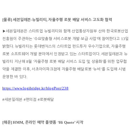
[
]
-
,
물류
세븐일레븐
뉴빌리티
자율주행 로봇 배달 서비스 고도화 협력
▶
세븐일레븐은 스타트업 뉴빌리티와 함께 산업통상자원부 산하 한국로봇산업
'
·
'
13
진흥원이 주관하는
수요맞춤형 서비스로봇 개발
보급 사업
에 참여한다고
일
.
,
밝혔다
뉴빌리티는 롯데벤처스의 스타트업 펀드투자 우수기업으로
자율주행
.
로봇 소프트웨어 개발 분야에서 인정받고 있는 스타트업이다
세븐일레븐과 뉴
8
'
'
빌리티 지난해
월
자율주행 로봇 배달 서비스 도입 및 상용화
를 위한 업무협
,
'
’
약을 체결한 이후
서초아이파크점에 자율주행 배달로봇
뉴비
를 도입해 시범
.
운영한 바 있다
https://www.logibridge.kr/blogPost/238
#
#
#
세븐일레븐
편의점
로봇배달
[
] HMM,
‘Hi Quote’
해운
온라인 예약 플랫폼
시작