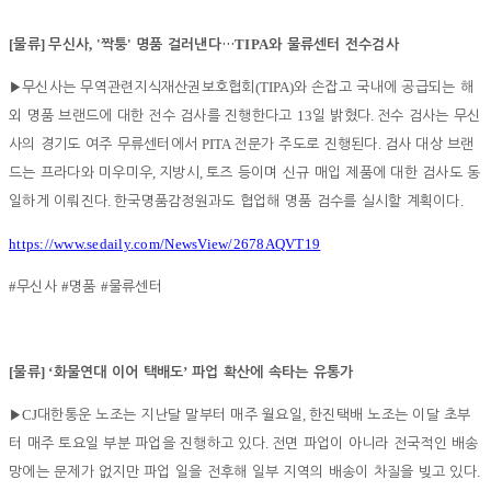
[
]
, '
'
TIPA
물류
무신사
짝퉁
명품 걸러낸다
…
와 물류센터 전수검사
(TIPA)
▶
무신사는 무역관련지식재산권보호협회
와 손잡고 국내에 공급되는 해
13
.
외 명품 브랜드에 대한 전수 검사를 진행한다고
일 밝혔다
전수 검사는 무신
PITA
.
사의 경기도 여주 무류센터에서
전문가 주도로 진행된다
검사 대상 브랜
,
,
드는 프라다와 미우미우
지방시
토즈 등이며 신규 매입 제품에 대한 검사도 동
.
.
일하게 이뤄진다
한국명품감정원과도 협업해 명품 검수를 실시할 계획이다
https://www.sedaily.com/NewsView/2678AQVT19
#
#
#
무신사
명품
물류센터
[
] ‘
’
물류
화물연대 이어 택배도
파업 확산에 속타는 유통가
CJ
,
▶
대한통운 노조는 지난달 말부터 매주 월요일
한진택배 노조는 이달 초부
.
터 매주 토요일 부분 파업을 진행하고 있다
전면 파업이 아니라 전국적인 배송
.
망에는 문제가 없지만 파업 일을 전후해 일부 지역의 배송이 차질을 빚고 있다