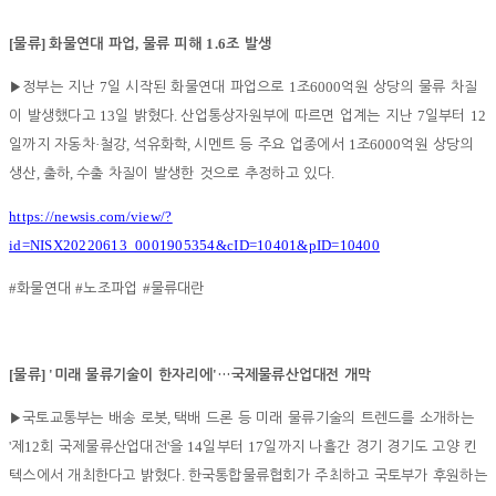
[
]
,
1.6
물류
화물연대 파업
물류 피해
조 발생
7
1
6000
▶
정부는 지난
일 시작된 화물연대 파업으로
조
억원 상당의 물류 차질
13
.
7
12
이 발생했다고
일 밝혔다
산업통상자원부에 따르면 업계는 지난
일부터
·
,
,
1
6000
일까지 자동차
철강
석유화학
시멘트 등 주요 업종에서
조
억원 상당의
,
,
.
생산
출하
수출 차질이 발생한 것으로 추정하고 있다
https://newsis.com/view/?
id=NISX20220613_0001905354&cID=10401&pID=10400
#
#
#
화물연대
노조파업
물류대란
[
] '
'
물류
미래 물류기술이 한자리에
…
국제물류산업대전 개막
,
▶
국토교통부는 배송 로봇
택배 드론 등 미래 물류기술의 트렌드를 소개하는
'
12
'
14
17
제
회 국제물류산업대전
을
일부터
일까지 나흘간 경기 경기도 고양 킨
.
텍스에서 개최한다고 밝혔다
한국통합물류협회가 주최하고 국토부가 후원하는