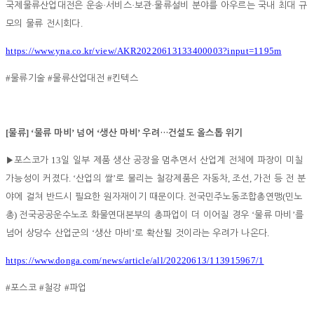
·
·
·
국제물류산업대전은 운송
서비스
보관
물류설비 분야를 아우르는 국내 최대 규
.
모의 물류 전시회다
https://www.yna.co.kr/view/AKR20220613133400003?input=1195m
#
#
#
물류기술
물류산업대전
킨텍스
[
] ‘
’
‘
’
물류
물류 마비
넘어
생산 마비
우려
…
건설도 올스톱 위기
13
▶
포스코가
일 일부 제품 생산 공장을 멈추면서 산업계 전체에 파장이 미칠
. ‘
’
,
,
가능성이 커졌다
산업의 쌀
로 불리는 철강제품은 자동차
조선
가전 등 전 분
.
(
야에 걸쳐 반드시 필요한 원자재이기 때문이다
전국민주노동조합총연맹
민노
)
‘
’
총
전국공공운수노조 화물연대본부의 총파업이 더 이어질 경우
물류 마비
를
‘
’
.
넘어 상당수 산업군의
생산 마비
로 확산될 것이라는 우려가 나온다
https://www.donga.com/news/article/all/20220613/113915967/1
#
#
#
포스코
철강
파업