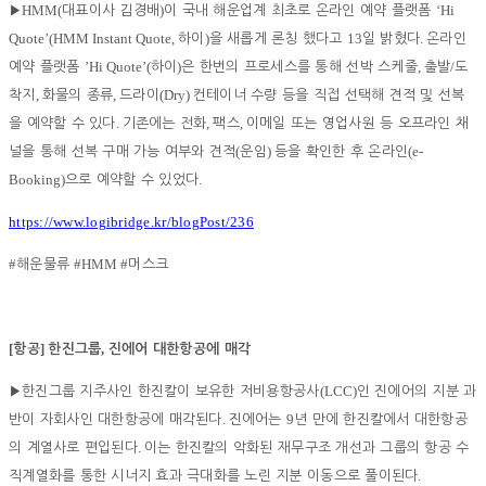
HMM(
)
‘Hi
▶
대표이사 김경배
이 국내 해운업계 최초로 온라인 예약 플랫폼
Quote’(HMM Instant Quote,
)
13
.
하이
을 새롭게 론칭 했다고
일 밝혔다
온라인
’Hi Quote’(
)
,
/
예약 플랫폼
하이
은 한번의 프로세스를 통해 선박 스케줄
출발
도
,
,
(Dry)
착지
화물의 종류
드라이
컨테이너 수량 등을 직접 선택해 견적 및 선복
.
,
,
을 예약할 수 있다
기존에는 전화
팩스
이메일 또는 영업사원 등 오프라인 채
(
)
(e-
널을 통해 선복 구매 가능 여부와 견적
운임
등을 확인한 후 온라인
Booking)
.
으로 예약할 수 있었다
https://www.logibridge.kr/blogPost/236
#
#HMM #
해운물류
머스크
[
]
,
항공
한진그룹
진에어 대한항공에 매각
(LCC)
▶
한진그룹 지주사인 한진칼이 보유한 저비용항공사
인 진에어의 지분 과
.
9
반이 자회사인 대한항공에 매각된다
진에어는
년 만에 한진칼에서 대한항공
.
의 계열사로 편입된다
이는 한진칼의 악화된 재무구조 개선과 그룹의 항공 수
.
직계열화를 통한 시너지 효과 극대화를 노린 지분 이동으로 풀이된다