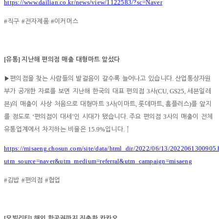
https://www.dailian.co.kr/news/view/1122583/?sc=Naver
#
#
#
직구
전자제품
이커머스
[
]
유통
지난해 편의점 매출 대형마트 앞섰다
.
▶
편의점을 찾는 사람들의 발걸음이 갈수록 늘어나고 있습니다
산업통상자원
3
(CU, GS25,
부가 공개한 자료를 보면 지난해 한국의 대표 편의점
사
세븐일레
)
3
(
,
,
)
븐
의 매출이 사상 처음으로 대형마트
사
이마트
롯데마트
홈플러스
를 앞지
‘
’
.
3
를 정도로
편의점이 대세
인 시대가 됐습니다
주요 편의점
사의 매출이 전체
15.9%
.
유통업계에서 차지하는 비율은
입니다
↑
https://misaeng.chosun.com/site/data/html_dir/2022/06/13/2022061300905.
utm_source=naver&utm_medium=referral&utm_campaign=misaeng
#
#
#
김밥
편의점
협업
[
]
모빌리티
해외 항공권까지 진출한 카카오