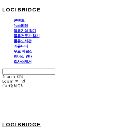
LOGIBRIDGE
콘텐츠
뉴스레터
물류기업 찾기
물류전문가 찾기
물류도서관
커뮤니티
무료 자료집
멤버십 안내
회사소개서
Search
검색
Log In
로그인
Cart
장바구니
LOGIBRIDGE