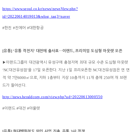
https://www.seoul.co.kr/news/newsView.php?
id=20220614019013&wlog_tag3=naver
#
#
#
한진
진에어
대한항공
[
] ‘
’
,
유통
유통 격전지
대전에 출사표
…
이랜드
프리미엄 도심형 아웃렛 오픈
▶
이랜드그룹이 대전광역시 유성구에 충청지역 최대 규모 수준 도심형 아웃렛
‘NC
’
17
.
1
NC
대전유성점
을
일 오픈한다
지난
일 프리오픈한
대전유성점은 연 면
7
6000
,
1
10
11
250
적 약
만
㎡
으로
지하
층부터 지상
층까지
개 층에
여 개 브랜
.
드가 들어선다
http://news.heraldcorp.com/view.php?ud=20220613000550
#
#
#
이랜드
대전
아울렛
[
]
,
3
유통
현대백화점도 와인 사업 진출
유통
사 경쟁