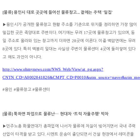
[
]
...
'
'
물류
용인시 대로 곳곳에 들어선 물류창고
곁에는 주택
밀집
▶
용인시가 공개한 물류창고 현황 주소를 기준으로 위치를 정리하면 가장 많이
.
17
,
밀집한 곳은 죽양대로 주변이다
여기에는 무려
곳에 물류창고가 있으며
동
28
.
일 주소로 올라와 있는 창고까지 더하면
곳에 이른다
이중 백암면에는 무려
8
.
4
곳에 있다
특히 백봉리 일대는 사실상 주변이 물류센터
곳에 둘러쌓여 있다
.
고 해도 과언이 아니다
http://www.ohmynews.com/NWS_Web/View/at_pg.aspx?
CNTN_CD=A0002841826&CMPT_CD=P0010&utm_source=naver&utm_medi
#
#
#
용인
물류창고
물류센터
[
]
‘
’
물류
툭하면 파업으로 물류난
…
현대차
트럭 자율주행
박차
▶
민주노총 화물연대가 총파업에 나서자 물류에 차질이 빚어지면서 국내 주력
.
산업이 타격을 받고 있다
시멘트 운송이 중단되면서 건설 현장에서 레미콘을