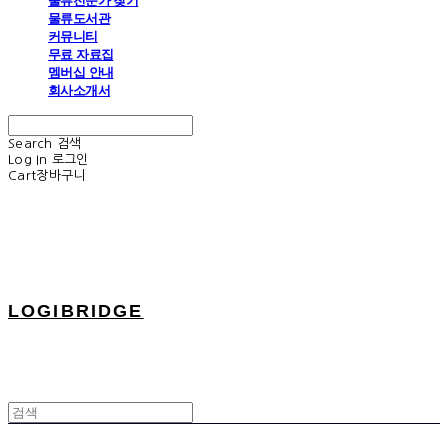
물류전문가 찾기
물류도서관
커뮤니티
무료 자료집
멤버십 안내
회사소개서
Search
검색
Log In
로그인
Cart
장바구니
LOGIBRIDGE