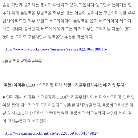
.
술을 가볍게 즐기려는 문화가 확산하고 있다
과음하지 않으면서 분위기는 맞
·
. 9
추기 위해 논알코올
무알코올 맥주를 찾는 이들이 늘어나는 모습이다
일 주류
'
'
업계에 따르면 맥주 브랜드 버드와이저의 논알코올 음료
버드와이저 제로
가
.
최근 국내에 상륙했다
버드와이저 제로는 라거 맥주인 오리지널 제품의 맛과
.
풍미를 그대로 구현하면서 알코올만 추출한 제품이다
https://www.mk.co.kr/news/business/view/2022/06/508015/
#
#
#
논알코올
맥주
주류
[
]
CEO "
·
"
유통
아마존
스트리밍 미래 낙관
…
자율주행차
위성에 지속 투자
(CEO)
,
▶
앤디 재시 아마존 최고경영자
가 자율주행차와 비디오스트리밍
인터넷
8
(
)
.
위성 등에 지속적으로 투자하겠다고
일
현지시간
말했다
블룸버그통신은 이
CEO
날 재시
가 샌프란시스코에서 열린 블룸버그 테크놀러지 서밋에서 이 같
.
이 인터뷰했다고 보도했다
https://view.asiae.co.kr/article/2022060910534349924