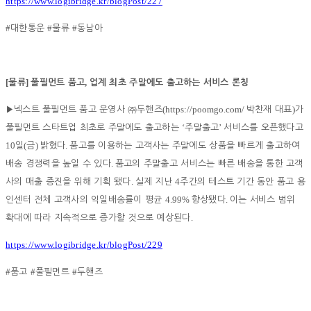
https://www.logibridge.kr/blogPost/227
#
#
#
대한통운
물류
동남아
[
]
,
물류
풀필먼트 품고
업계 최초 주말에도 출고하는 서비스 론칭
(https://poomgo.com/
)
▶
넥스트 풀필먼트 품고 운영사
㈜
두핸즈
박찬재 대표
가
‘
’
풀필먼트 스타트업 최초로 주말에도 출고하는
주말출고
서비스를 오픈했다고
10
(
)
.
일
금
밝혔다
품고를 이용하는 고객사는 주말에도 상품을 빠르게 출고하여
.
배송 경쟁력을 높일 수 있다
품고의 주말출고 서비스는 빠른 배송을 통한 고객
.
4
사의 매출 증진을 위해 기획 됐다
실제 지난
주간의 테스트 기간 동안 품고 용
4.99%
.
인센터 전체 고객사의 익일배송률이 평균
향상됐다
이는 서비스 범위
.
확대에 따라 지속적으로 증가할 것으로 예상된다
https://www.logibridge.kr/blogPost/229
#
#
#
품고
풀필먼트
두핸즈