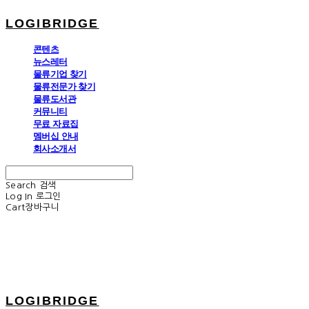
LOGIBRIDGE
콘텐츠
뉴스레터
물류기업 찾기
물류전문가 찾기
물류도서관
커뮤니티
무료 자료집
멤버십 안내
회사소개서
Search
검색
Log In
로그인
Cart
장바구니
LOGIBRIDGE