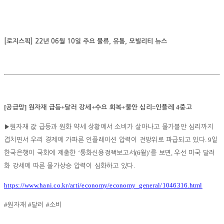
[로지스픽] 22년 06월 10일 주요 물류, 유통, 모빌리티 뉴스
[
]
+
+
+
=
4
공급망
원자재 급등
달러 강세
수요 회복
불안 심리
인플레
중고
▶
원자재 값 급등과 원화 약세 상황에서 소비가 살아나고 물가불안 심리까지
. 9
겹치면서 우리 경제에 가파른 인플레이션 압력이 전방위로 파급되고 있다
일
‘
(6
)’
,
한국은행이 국회에 제출한
통화신용정책보고서
월
를 보면
우선 미국 달러
.
화 강세에 따른 물가상승 압력이 심화하고 있다
https://www.hani.co.kr/arti/economy/economy_general/1046316.html
#
#
#
원자재
달러
소비