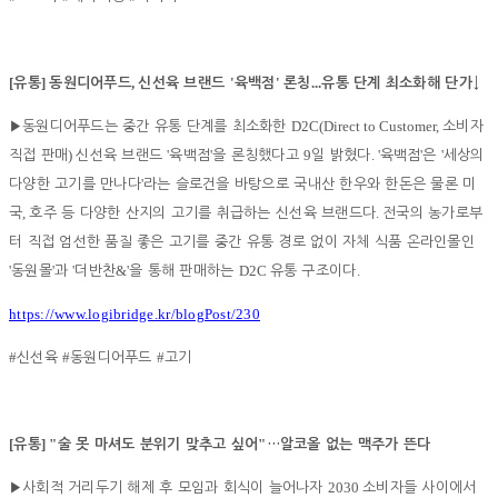
[
]
,
'
'
...
유통
동원디어푸드
신선육 브랜드
육백점
론칭
유통 단계 최소화해 단가
↓
D2C(Direct to Customer,
▶
동원디어푸드는 중간 유통 단계를 최소화한
소비자
)
'
'
9
. '
'
'
직접 판매
신선육 브랜드
육백점
을 론칭했다고
일 밝혔다
육백점
은
세상의
'
다양한 고기를 만나다
라는 슬로건을 바탕으로 국내산 한우와 한돈은 물론 미
,
.
국
호주 등 다양한 산지의 고기를 취급하는 신선육 브랜드다
전국의 농가로부
터 직접 엄선한 품질 좋은 고기를 중간 유통 경로 없이 자체 식품 온라인몰인
'
'
'
&'
D2C
.
동원몰
과
더반찬
을 통해 판매하는
유통 구조이다
https://www.logibridge.kr/blogPost/230
#
#
#
신선육
동원디어푸드
고기
[
] "
"
유통
술 못 마셔도 분위기 맞추고 싶어
…
알코올 없는 맥주가 뜬다
2030
▶
사회적 거리두기 해제 후 모임과 회식이 늘어나자
소비자들 사이에서