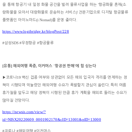
'
(
을 통해 항공기 내 일정 화물 공간을 빌려 물류사업을 하는
항공화물 혼재
소
)'
량화물을 모아서 대량화물로 운송하는 서비스
전문기업으로 디지털 항공물류
(i Nomad)
.
플랫폼인 아이노마드
를 운영 중이다
https://www.logibridge.kr/blogPost/228
#
SDS #
#
삼성
우정항공
항공물류
[
]
,
'
'
유통
해외여행 폭증
이커머스
항공권 판매
에 힘 싣는다
19
▶
코로나
백신 접종 여부와 상관없이 모든 해외 입국자 격리를 면제하는 정
.
책이 시행되며 억눌렸던 해외여행 수요가 폭발할지 관심이 쏠린다
특히 여름
휴가철을 앞두고 해당 정책이 시행된 만큼 휴가 계획을 해외로 돌리는 수요가
.
많아질 전망이다
https://newsis.com/view/?
id=NISX20220609_0001902170&cID=13001&pID=13000
#
#
#
코로나
해외여행
이커머스