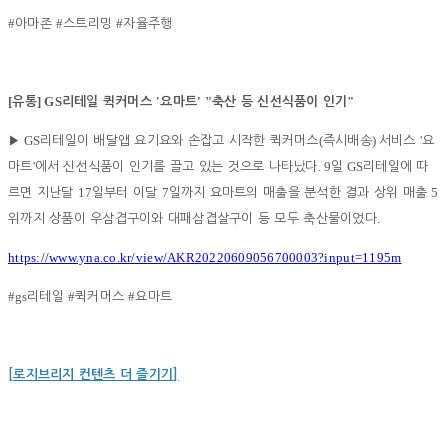
#
#
#
아마존
스트리밍
자율주행
[
] GS
'
' "
"
유통
리테일 퀵커머스
요마트
축산 등 신선식품이 인기
GS
(
)
'
▶
리테일이 배달앱 요기요와 손잡고 시작한 퀵커머스
즉시배송
서비스
요
'
. 9
GS
마트
에서 신선식품이 인기를 끌고 있는 것으로 나타났다
일
리테일에 따
17
7
5
르면 지난달
일부터 이달
일까지 요마트의 매출을 분석한 결과 상위 매출
.
위까지 상품이 우삼겹구이와 대패삼겹살구이 등 모두 축산물이었다
https://www.yna.co.kr/view/AKR20220609056700003?input=1195m
#gs
#
#
리테일
퀵커머스
요마트
[로지브리지 컨텐츠 더 즐기기]