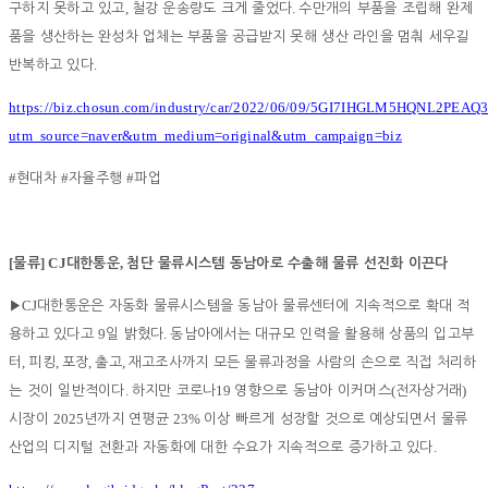
,
.
구하지 못하고 있고
철강 운송량도 크게 줄었다
수만개의 부품을 조립해 완제
품을 생산하는 완성차 업체는 부품을 공급받지 못해 생산 라인을 멈춰 세우길
.
반복하고 있다
https://biz.chosun.com/industry/car/2022/06/09/5GI7IHGLM5HQNL2PEAQ
utm_source=naver&utm_medium=original&utm_campaign=biz
#
#
#
현대차
자율주행
파업
[
] CJ
,
물류
대한통운
첨단 물류시스템 동남아로 수출해 물류 선진화 이끈다
CJ
▶
대한통운은 자동화 물류시스템을 동남아 물류센터에 지속적으로 확대 적
9
.
용하고 있다고
일 밝혔다
동남아에서는 대규모 인력을 활용해 상품의 입고부
,
,
,
,
터
피킹
포장
출고
재고조사까지 모든 물류과정을 사람의 손으로 직접 처리하
.
19
(
)
는 것이 일반적이다
하지만 코로나
영향으로 동남아 이커머스
전자상거래
2025
23%
시장이
년까지 연평균
이상 빠르게 성장할 것으로 예상되면서 물류
.
산업의 디지털 전환과 자동화에 대한 수요가 지속적으로 증가하고 있다