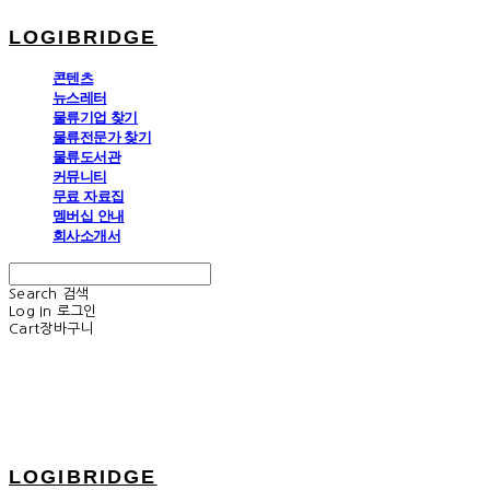
LOGIBRIDGE
콘텐츠
뉴스레터
물류기업 찾기
물류전문가 찾기
물류도서관
커뮤니티
무료 자료집
멤버십 안내
회사소개서
Search
검색
Log In
로그인
Cart
장바구니
LOGIBRIDGE