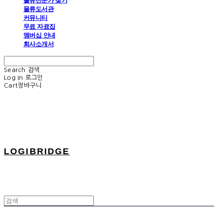
물류전문가 찾기
물류도서관
커뮤니티
무료 자료집
멤버십 안내
회사소개서
Search
검색
Log In
로그인
Cart
장바구니
LOGIBRIDGE