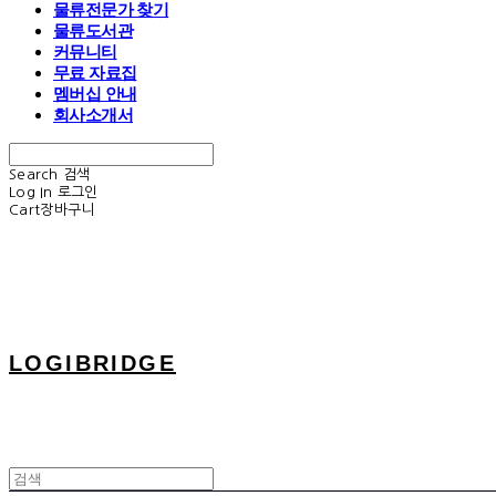
물류전문가 찾기
물류도서관
커뮤니티
무료 자료집
멤버십 안내
회사소개서
Search
검색
Log In
로그인
Cart
장바구니
LOGIBRIDGE