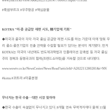
www.yna.co.kr/view/AKR20221128147700003?input=1195m
#
#
#
룩셈부르크
우주항공
핵심광물
KOTRA "
·
,
"
미
중 공급망 재편 시도
韓
기업에 기회
◆
미국과 중국이 각각 자국 중심 공급망 재편 시도를 하는 가운데 이에 맞춰 우
·
.
리 중소
중견기업의 진출 전략을 수립할 필요가 있다는 분석이 제기됐다
먼저
KOTRA
는 미국이 내년에도 반도체과학법과 인플레이션 감축법 등 자국 중심
(
)
.
주의 정책과 동맹국과의 협력
프렌드쇼어링
을 지속할 것으로 내다봤다
www.wowtv.co.kr/NewsCenter/News/Read?articleId=A202211280281&t=NN
#kotra #
#
코트라
미중분쟁
무너지는 한국 수출
…
대안 시장 찾아야
. 8
11
◆
한국 수출이 속절없이 무너지고 있다
개월 연속 무역적자에다 올해
월