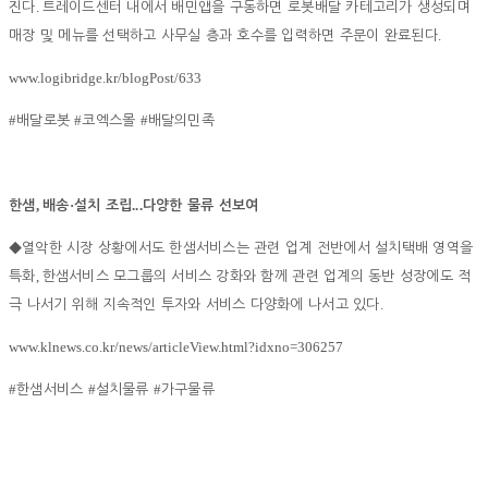
.
진다
트레이드센터 내에서 배민앱을 구동하면 로봇배달 카테고리가 생성되며
.
매장 및 메뉴를 선택하고 사무실 층과 호수를 입력하면 주문이 완료된다
www.logibridge.kr/blogPost/633
#
#
#
배달로봇
코엑스몰
배달의민족
,
·
...
한샘
배송
설치 조립
다양한 물류 선보여
◆
열악한 시장 상황에서도 한샘서비스는 관련 업계 전반에서 설치택배 영역을
,
특화
한샘서비스 모그룹의 서비스 강화와 함께 관련 업계의 동반 성장에도 적
.
극 나서기 위해 지속적인 투자와 서비스 다양화에 나서고 있다
www.klnews.co.kr/news/articleView.html?idxno=306257
#
#
#
한샘서비스
설치물류
가구물류