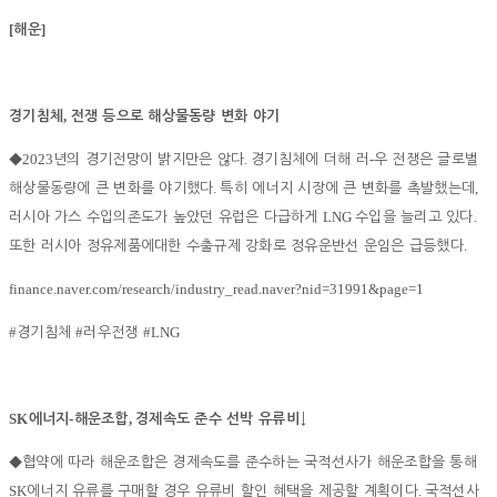
[
]
해운
,
경기침체
전쟁 등으로 해상물동량 변화 야기
2023
.
-
◆
년의 경기전망이 밝지만은 않다
경기침체에 더해 러
우 전쟁은 글로벌
.
,
해상물동량에 큰 변화를 야기했다
특히 에너지 시장에 큰 변화를 촉발했는데
LNG
.
러시아 가스 수입의존도가 높았던 유럽은 다급하게
수입을 늘리고 있다
.
또한 러시아 정유제품에대한 수출규제 강화로 정유운반선 운임은 급등했다
finance.naver.com/research/industry_read.naver?nid=31991&page=1
#
#
#LNG
경기침체
러우전쟁
SK
-
,
에너지
해운조합
경제속도 준수 선박 유류비
↓
◆
협약에 따라 해운조합은 경제속도를 준수하는 국적선사가 해운조합을 통해
SK
.
에너지 유류를 구매할 경우 유류비 할인 혜택을 제공할 계획이다
국적선사