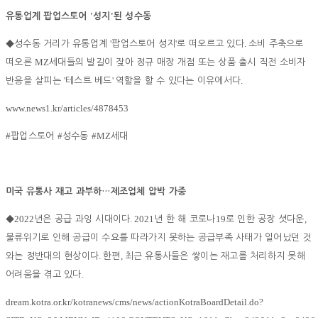
'
'
유통업계 팝업스토어
성지
된 성수동
'
'
.
◆
성수동 거리가 유통업계
팝업스토어 성지
로 떠오르고 있다
소비 주축으로
MZ
떠오른
세대들의 발길이 잦아 정규 매장 개점 또는 상품 출시 직전 소비자
'
'
.
반응을 살피는
테스트 베드
역할을 할 수 있다는 이유에서다
www.news1.kr/articles/4878453
#
#
#MZ
팝업스토어
성수동
세대
미국 유통사 재고 과부하
…
제조업체 압박 가중
2022
. 2021
19
,
◆
년은 공급 과잉 시대이다
년 한 해 코로나
로 인한 공장 셧다운
물류위기로 인해 공급이 수요를 따라가지 못하는 공급부족 사태가 일어났던 것
.
,
와는 정반대의 현상이다
한편
최근 유통사들은 쌓이는 재고를 처리하지 못해
.
어려움을 겪고 있다
dream.kotra.or.kr/kotranews/cms/news/actionKotraBoardDetail.do?