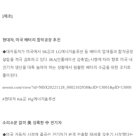
[
]
제조
,
현대차
미국 배터리 합작공장 추진
SK
LG
◆
대자동차가 미국에서
온과
에너지솔루션 등 배터리 업체들과 합작공장
. IRA(
)
설립을 적극 검토하고 있다
인플레이션 감축법
시행에 따라 향후 미국 내
전기차 생산을 대폭 늘려야 하는 상황에서 원활한 배터리 수급을 위한 조치로
.
풀이된다
newsis.com/view/?id=NISX20221128_0002102958&cID=13001&pID=13000
#
#sk
#lg
현대차
온
에너지솔루션
소리소문 없이
美
상륙한
中
전기차
◆
미국 자동차 시장에 중국산 전기차가 본격 진출할 태세를 갖추기 시작했다는