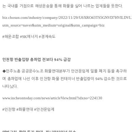
.
는 국내를 거점으로 해상운송을 통해 화물을 실어 나르는 업체들을 뜻한다
biz.chosun.com/industry/company/2022/11/29/U6XRO43TS5GNVD7HVILDV
utm_source=naver&utm_medium=original&utm_campaign=biz
#
#SK
#
해운조합
에너지
경제속도
94%
인천항 반출입량 총파업 전보다
급감
◆
민주노총 공공운수노조 화물연대본부가 안전운임제 일몰 폐지 등을 촉구하
94%
며 총파업에 나선 이후 인천항 화물 컨테이너 반출입량이
감소한 것으로
.
나타났다
www.incheontoday.com/news/articleView.html?idxno=224130
#
#
#
인천항
화물연대
안전운임제