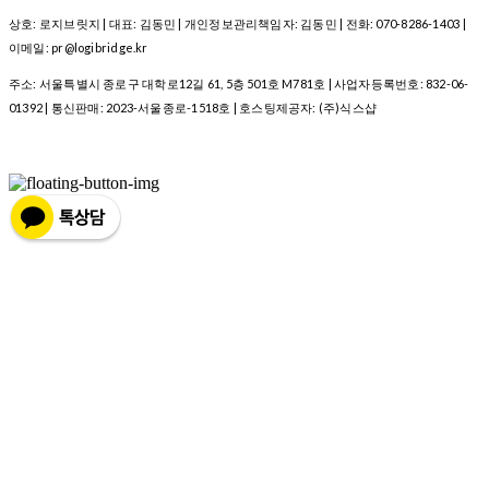
상호: 로지브릿지 | 대표: 김동민 | 개인정보관리책임자: 김동민 | 전화: 070-8286-1403 |
이메일: pr@logibridge.kr
주소: 서울특별시 종로구 대학로12길 61, 5층 501호 M781호 | 사업자등록번호:
832-06-
01392
| 통신판매:
2023-서울종로-1518호
| 호스팅제공자: (주)식스샵