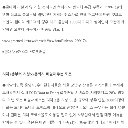
19
◆
현대차가 불과 몇 개월 전까지만 하더라도 반도체 수급 부족과 코로나
의
영향 등으로 출고난을 겪었다면 이제는 취소차로 인해 재고난에 빠진 것으로
.
1000
보인다
현대차 캐스퍼의 경우 재고 물량이
대 가까이 쌓이면서 오전에 계
.
약하면 오후에 자동차가 배송될 정도다
www.greened.kr/news/articleView.html?idxno=299174
#
#
#
현대차
캐스퍼
로켓배송
2
55
지하
층부터 지상
층까지 배달해주는 로봇
,
◆
배달의민족 운영사
우아한형제들은 서울 강남구 삼성동 코엑스몰과 트레이
D2D(Door to Door)
28
드타워에서 실내
로봇배달 서비스를 시작했다고
일 밝혔
.
2
55
3600
다
이번 로봇 배달서비스는 지하
층 지상
층 규모에 상주 인원
여명에
.
30
이르는 트레이드타워 오피스를 대상으로 진행된다
오피스 근무자는 최장
분
이나 걸리는 지하 코엑스몰로 이동할 필요 없이 사무실에서 입점 매장 메뉴를
.
(
)
'
'
받아볼 수 있다
주문은 배민 애플리케이션
앱
의
로봇배달
카테고리에서 이뤄