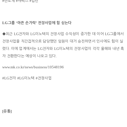
#
#
#
반도체
캐팩스
업턴
LG
‘
’
그룹
아픈 손가락
전장사업에 힘 싣는다
LG
LG
LG
◆
최근
전자와
이노텍의 전장사업 수익성이 증가한 데 이어
그룹에서
전장사업을 직간접적으로 담당했던 임원이 대거 승진하면서 인사에도 힘이 실
.
LG
LG
렸다
이에 업계에서는
전자와
이노텍의 전장사업이 각각 올해와 내년 흑
.
자 전환한다는 예상이 나오고 있다
www.mk.co.kr/news/business/10548196
#LG
#LG
#
전자
이노텍
전장사업
[
]
유통