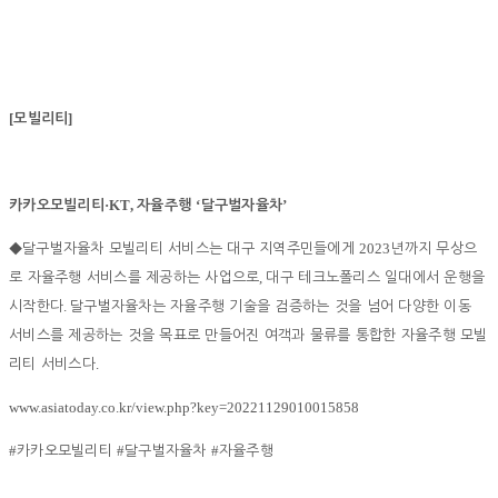
[
]
모빌리티
·KT,
‘
’
카카오모빌리티
자율주행
달구벌자율차
2023
◆
달구벌자율차 모빌리티 서비스는 대구 지역주민들에게
년까지 무상으
,
로 자율주행 서비스를 제공하는 사업으로
대구 테크노폴리스 일대에서 운행을
.
시작한다
달구벌자율차는 자율주행 기술을 검증하는 것을 넘어 다양한 이동
서비스를 제공하는 것을 목표로 만들어진 여객과 물류를 통합한 자율주행 모빌
.
리티 서비스다
www.asiatoday.co.kr/view.php?key=20221129010015858
#
#
#
카카오모빌리티
달구벌자율차
자율주행