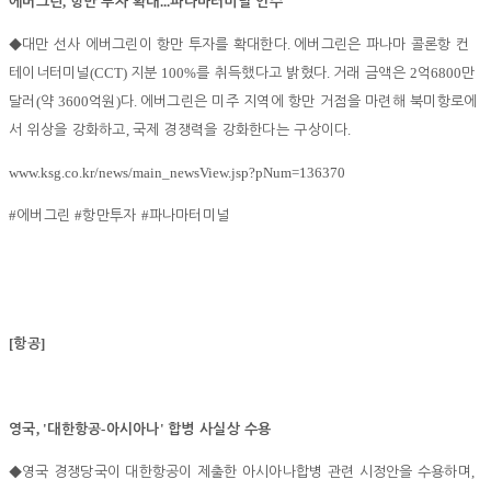
,
...
에버그린
항만 투자 확대
파나마터미널 인수
.
◆
대만 선사 에버그린이 항만 투자를 확대한다
에버그린은 파나마 콜론항 컨
(CCT)
100%
.
2
6800
테이너터미널
지분
를 취득했다고 밝혔다
거래 금액은
억
만
(
3600
)
.
달러
약
억원
다
에버그린은 미주 지역에 항만 거점을 마련해 북미항로에
,
.
서 위상을 강화하고
국제 경쟁력을 강화한다는 구상이다
www.ksg.co.kr/news/main_newsView.jsp?pNum=136370
#
#
#
에버그린
항만투자
파나마터미널
[
]
항공
, '
-
'
영국
대한항공
아시아나
합병 사실상 수용
,
◆
영국 경쟁당국이 대한항공이 제출한 아시아나합병 관련 시정안을 수용하며