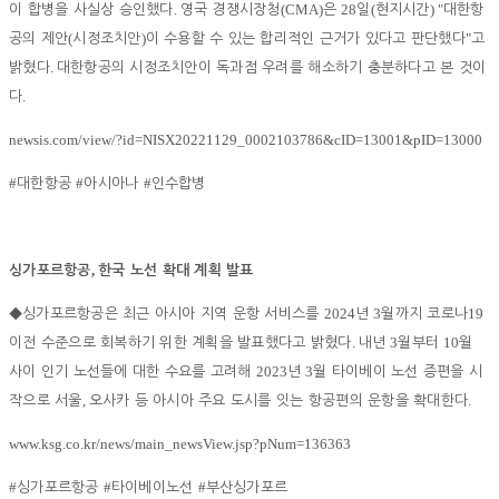
.
(CMA)
28
(
) "
이 합병을 사실상 승인했다
영국 경쟁시장청
은
일
현지시간
대한항
(
)
"
공의 제안
시정조치안
이 수용할 수 있는 합리적인 근거가 있다고 판단했다
고
.
밝혔다
대한항공의 시정조치안이 독과점 우려를 해소하기 충분하다고 본 것이
.
다
newsis.com/view/?id=NISX20221129_0002103786&cID=13001&pID=13000
#
#
#
대한항공
아시아나
인수합병
,
싱가포르항공
한국 노선 확대 계획 발표
2024
3
19
◆
싱가포르항공은 최근 아시아 지역 운항 서비스를
년
월까지 코로나
.
3
10
이전 수준으로 회복하기 위한 계획을 발표했다고 밝혔다
내년
월부터
월
2023
3
사이 인기 노선들에 대한 수요를 고려해
년
월 타이베이 노선 증편을 시
,
.
작으로 서울
오사카 등 아시아 주요 도시를 잇는 항공편의 운항을 확대한다
www.ksg.co.kr/news/main_newsView.jsp?pNum=136363
#
#
#
싱가포르항공
타이베이노선
부산싱가포르