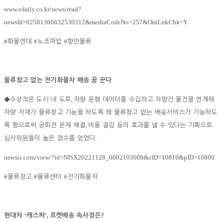
www.edaily.co.kr/news/read?
newsId=02581366632530312&mediaCodeNo=257&OutLnkChk=Y
#
#
#
화물연대
노조파업
항만물류
물류창고 없는 전기화물차 배송 꿈 꾼다
,
◆
수상작은 도시 내 도로
차량 운행 데이터를 수집하고 차량간 물건을 연계해
차량 자체가 물류창고 기능을 하도록 해 물류창고 없는 배송서비스가 가능하도
,
록 함으로써 공회전 문제 해결
비용 절감 등의 효과를 낼 수 있다는 기획으로
.
심사위원들의 높은 점수를 얻었다
newsis.com/view/?id=NISX20221128_0002103008&cID=10810&pID=10800
#
#
#
물류창고
물류센터
전기화물차
‘
’,
?
현대차
캐스퍼
로켓배송 속사정은