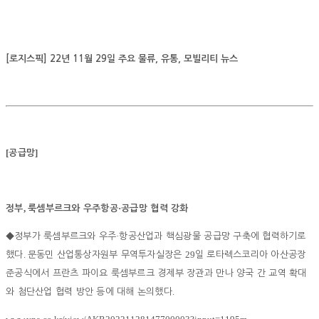
[로지스픽] 22년 11월 29일 주요 물류, 유통, 모빌리티 뉴스
[
]
공급망
,
·
정부
룩셈부르크와 우주항공
공급망 협력 강화
·
◆
정부가 룩셈부르크와 우주
항공산업과 핵심광물 공급망 구축에 협력하기로
.
29
했다
문동민 산업통상자원부 무역투자실장은
일 로타렉스코리아 아산공장
준공식에서 프란츠 파이요 룩셈부르크 경제부 장관과 만나 양국 간 교역 확대
.
와 첨단산업 협력 방안 등에 대해 논의했다