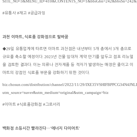
SITE_NO=3&MENU_ID=410&CONTENTS_NO=1&bbsGbn=242&bbsSn=242&p
#
#
#
유통사
재고
공급과잉
,
과천 이마트
식료품 강화점으로 탈바꿈
29
5
3
◆
일 유통업계에 따르면 이마트 과천점은 내년부터
개 층에서
개 층으로
. 2023
규모를 축소할 예정이다
년 건물 임대차 계약 만기를 앞두고 점포 리뉴얼
.
을 검토한 결과다
이는 의류나 전자제품 등 적자가 발생하는 매장은 줄이고 이
.
마트의 강점인 식료품 부문을 강화하기 위한 것이다
biz.chosun.com/distribution/channel/2022/11/29/IXE35VSHIFBPPCG34N4JNL
utm_source=naver&utm_medium=original&utm_campaign=biz
#
#
#
이마트
식료품강화점
그로서리
'
'
백화점 소등시간 빨라진다
…
에너지 다이어트