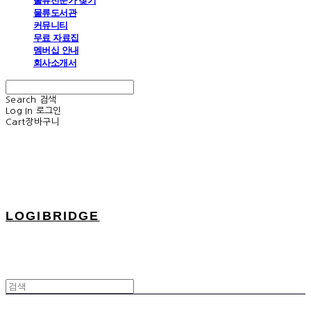
물류전문가 찾기
물류도서관
커뮤니티
무료 자료집
멤버십 안내
회사소개서
Search
검색
Log In
로그인
Cart
장바구니
LOGIBRIDGE