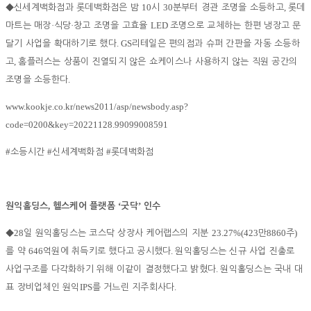
10
30
,
◆
신세계백화점과 롯데백화점은 밤
시
분부터 경관 조명을 소등하고
롯데
·
·
LED
마트는 매장
식당
창고 조명을 고효율
조명으로 교체하는 한편 냉장고 문
. GS
달기 사업을 확대하기로 했다
리테일은 편의점과 슈퍼 간판을 자동 소등하
,
고
홈플러스는 상품이 진열되지 않은 쇼케이스나 사용하지 않는 직원 공간의
.
조명을 소등한다
www.kookje.co.kr/news2011/asp/newsbody.asp?
code=0200&key=20221128.99099008591
#
#
#
소등시간
신세계백화점
롯데백화점
,
‘
’
원익홀딩스
헬스케어 플랫폼
굿닥
인수
28
23.27%(423
8860
)
◆
일 원익홀딩스는 코스닥 상장사 케어랩스의 지분
만
주
646
.
를 약
억원에 취득키로 했다고 공시했다
원익홀딩스는 신규 사업 진출로
.
사업구조를 다각화하기 위해 이같이 결정했다고 밝혔다
원익홀딩스는 국내 대
IPS
.
표 장비업체인 원익
를 거느린 지주회사다