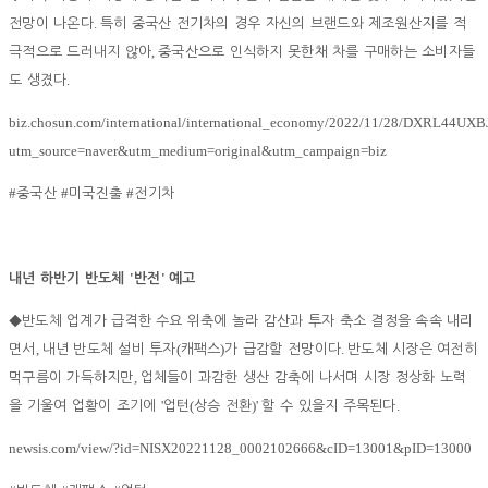
.
전망이 나온다
특히 중국산 전기차의 경우 자신의 브랜드와 제조원산지를 적
,
극적으로 드러내지 않아
중국산으로 인식하지 못한채 차를 구매하는 소비자들
.
도 생겼다
biz.chosun.com/international/international_economy/2022/11/28/DXRL4
utm_source=naver&utm_medium=original&utm_campaign=biz
#
#
#
중국산
미국진출
전기차
'
'
내년 하반기 반도체
반전
예고
◆
반도체 업계가 급격한 수요 위축에 놀라 감산과 투자 축소 결정을 속속 내리
,
(
)
.
면서
내년 반도체 설비 투자
캐팩스
가 급감할 전망이다
반도체 시장은 여전히
,
먹구름이 가득하지만
업체들이 과감한 생산 감축에 나서며 시장 정상화 노력
'
(
)'
.
을 기울여 업황이 조기에
업턴
상승 전환
할 수 있을지 주목된다
newsis.com/view/?id=NISX20221128_0002102666&cID=13001&pID=13000