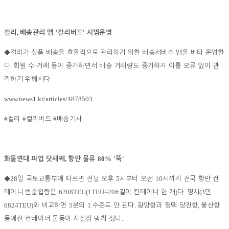
,
'
'
컬리
배송관리 앱
컬리버드
시범운영
◆
컬리가 상품 배송을 효율적으로 관리하기 위한 배송서비스 앱을 베타 운영한
.
·
다
회원 수
거래 등이 증가하면서 배송 거래량도 증가하자 이를 오류 없이 관
.
리하기 위해서다
www.news1.kr/articles/4878503
#
#
#
컬리
컬리버드
배송기사
,
80% '
'
화물연대 파업 닷새째
항만 물류
뚝
28
5
10
◆
일 국토교통부에 따르면 전날 오후
시부터 오전
시까지 전국 항만 컨
6208TEU(1TEU=20ft
)
.
(3
테이너 반출입량은
길이 컨테이너 한 개
다
평시
만
6824TEU)
5
1
.
·
,
와 비교하면
분의
수준도 안 된다
광양항과 평택
당진항
울산항
.
등에선 컨테이너 물동이 사실상 멈춰 섰다