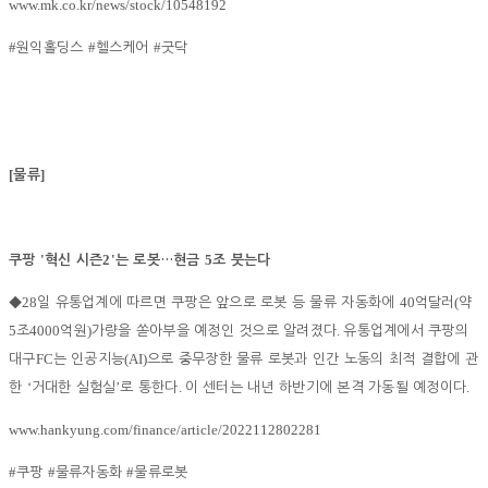
www.mk.co.kr/news/stock/10548192
#
#
#
원익홀딩스
헬스케어
굿닥
[
]
물류
'
2'
5
쿠팡
혁신 시즌
는 로봇
…
현금
조 붓는다
28
40
(
◆
일 유통업계에 따르면 쿠팡은 앞으로 로봇 등 물류 자동화에
억달러
약
5
4000
)
.
조
억원
가량을 쏟아부을 예정인 것으로 알려졌다
유통업계에서 쿠팡의
FC
(AI)
대구
는 인공지능
으로 중무장한 물류 로봇과 인간 노동의 최적 결합에 관
‘
’
.
.
한
거대한 실험실
로 통한다
이 센터는 내년 하반기에 본격 가동될 예정이다
www.hankyung.com/finance/article/2022112802281
#
#
#
쿠팡
물류자동화
물류로봇