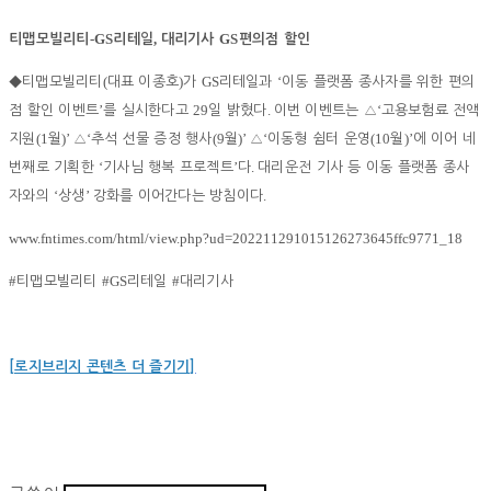
-GS
,
GS
티맵모빌리티
리테일
대리기사
편의점 할인
(
)
GS
‘
◆
티맵모빌리티
대표 이종호
가
리테일과
이동 플랫폼 종사자를 위한 편의
’
29
.
‘
점 할인 이벤트
를 실시한다고
일 밝혔다
이번 이벤트는
△
고용보험료 전액
(1
)’
‘
(9
)’
‘
(10
)’
지원
월
△
추석 선물 증정 행사
월
△
이동형 쉼터 운영
월
에 이어 네
‘
’
.
번째로 기획한
기사님 행복 프로젝트
다
대리운전 기사 등 이동 플랫폼 종사
‘
’
.
자와의
상생
강화를 이어간다는 방침이다
www.fntimes.com/html/view.php?ud=202211291015126273645ffc9771_18
#
#GS
#
티맵모빌리티
리테일
대리기사
[로지브리지 콘텐츠 더 즐기기]