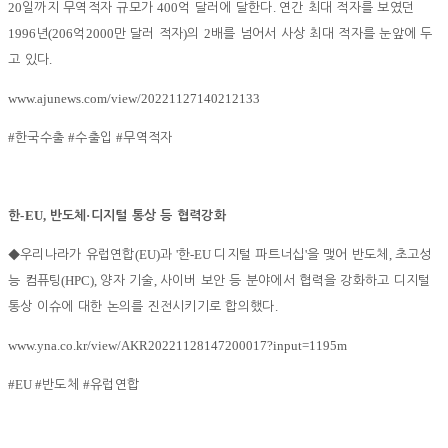
20
400
.
일까지 무역적자 규모가
억 달러에 달한다
연간 최대 적자를 보였던
1996
(206
2000
)
2
년
억
만 달러 적자
의
배를 넘어서 사상 최대 적자를 눈앞에 두
.
고 있다
www.ajunews.com/view/20221127140212133
#
#
#
한국수출
수출입
무역적자
-EU,
·
한
반도체
디지털 통상 등 협력강화
(EU)
'
-EU
'
,
◆
우리나라가 유럽연합
과
한
디지털 파트너십
을 맺어 반도체
초고성
(HPC),
,
능 컴퓨팅
양자 기술
사이버 보안 등 분야에서 협력을 강화하고 디지털
.
통상 이슈에 대한 논의를 진전시키기로 합의했다
www.yna.co.kr/view/AKR20221128147200017?input=1195m
#EU #
#
반도체
유럽연합