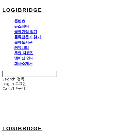
LOGIBRIDGE
콘텐츠
뉴스레터
물류기업 찾기
물류전문가 찾기
물류도서관
커뮤니티
무료 자료집
멤버십 안내
회사소개서
Search
검색
Log In
로그인
Cart
장바구니
LOGIBRIDGE