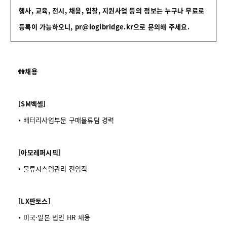
행사, 교육, 전시, 채용, 입찰, 지원사업 등의 정보는 누구나 무료로
등록이 가능하오니,
pr@logibridge.kr으로 문의해 주세요.
👫채용
[SM벡셀]
⦁ 배터리사업부문 구매물류팀 경력
[아모레퍼시픽]
⦁ 물류시스템관리 전임직
[LX판토스]
⦁ 미국·일본 법인 HR 채용