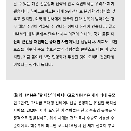
할 수 있는 해운 전문성과 전략적 안목 측면에서는 우려가 제기
됐습니다. 하파그로이드는 세계 5위 선사로 분명한 경쟁력을 갖
추고 있지만, 외국계 선사에게 한국의 전략 선복이 넘어가는 경
우 해운 주권이 약화될 수 있다는 점에서 논란이 컸습니다. 결국
HMM의 매각 문제는 단순한 지분 이전이 아니라,
국가 물류 자
산의 근간을 재편하는 중대한 사안
이었던 셈입니다. 저희도 LX판
토스를 비롯해 주요 후보군들의 적합성을 콘텐츠로 다룬 바 있었
지만, 지금 돌이켜 보면 민영화가 무산된 것이 오히려 천만다행
이었다는 생각이 듭니다.
🤔 왜 HMM은 '팔 대상'이 아니냐고요?
HMM은 세계 최대 규모
인 2만4천 TEU급 초대형 컨테이너선을 운영하는 유일한 국적선
사예요. 2020년 이후 도입한 이 선박들은 한국 수출입 물류를 안
정적으로 뒷받침하고, 위기 시에는 전략 물자 수송도 가능한 수
준이에요. 해수부에 따르면 코로나19 당시 전 세계 선복이 부족