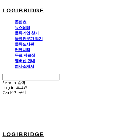
LOGIBRIDGE
콘텐츠
뉴스레터
물류기업 찾기
물류전문가 찾기
물류도서관
커뮤니티
무료 자료집
멤버십 안내
회사소개서
Search
검색
Log In
로그인
Cart
장바구니
LOGIBRIDGE