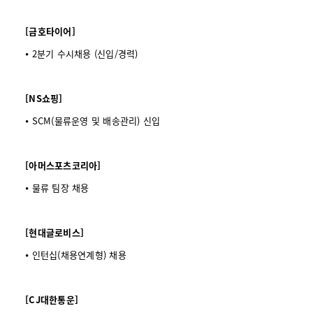
[금호타이어]
⦁ 2분기 수시채용 (신입/경력)
[NS쇼핑]
⦁ SCM(물류운영 및 배송관리) 신입
[아머스포츠코리아]
⦁ 물류 팀장 채용
[현대글로비스]
⦁ 인턴십(채용연계형) 채용
[CJ대한통운]