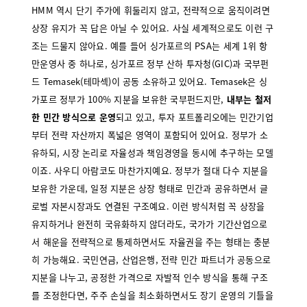
HMM 역시 단기 주가에 휘둘리지 않고, 전략적으로 움직이려면
상장 유지가 꼭 답은 아닐 수 있어요. 사실 세계적으로도 이런 구
조는 드물지 않아요. 예를 들어 싱가포르의 PSA는 세계 1위 항
만운영사 중 하나로, 싱가포르 정부 산하 투자청(GIC)과 국부펀
드 Temasek(테마섹)이 공동 소유하고 있어요. Temasek은 싱
가포르 정부가 100% 지분을 보유한 국부펀드지만,
내부는 철저
한 민간 방식으로 운영
되고 있고, 투자 포트폴리오에는 민간기업
부터 전략 자산까지 폭넓은 영역이 포함되어 있어요. 정부가 소
유하되, 시장 논리로 자율성과 책임경영을 동시에 추구하는 모델
이죠. 사우디 아람코도 마찬가지예요. 정부가 절대 다수 지분을
보유한 가운데, 일정 지분은 상장 형태로 민간과 공유하면서 글
로벌 자본시장과도 연결된 구조예요. 이런 방식처럼 꼭 상장을
유지하거나 완전히 국유화하지 않더라도, 국가가 기간산업으로
서 해운을 전략적으로 통제하면서도 자율권을 주는 형태는 충분
히 가능해요. 국민연금, 산업은행, 전략 민간 파트너가 공동으로
지분을 나누고, 공정한 가격으로 자발적 인수 방식을 통해 구조
를 조정한다면, 주주 손실을 최소화하면서도 장기 운영의 기틀을