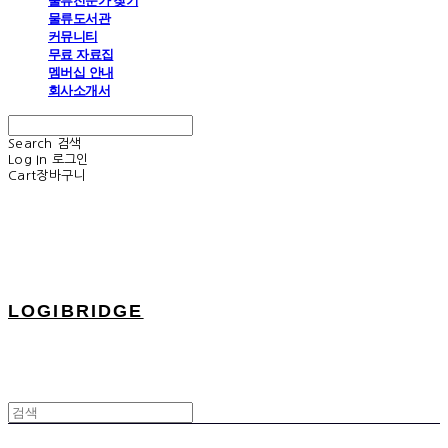
물류전문가 찾기
물류도서관
커뮤니티
무료 자료집
멤버십 안내
회사소개서
Search
검색
Log In
로그인
Cart
장바구니
LOGIBRIDGE