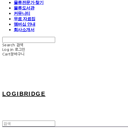
물류전문가 찾기
물류도서관
커뮤니티
무료 자료집
멤버십 안내
회사소개서
Search
검색
Log In
로그인
Cart
장바구니
LOGIBRIDGE