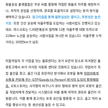
화물운송 플랫폼들은 주로 AI를 활용해 적절한 화물과 차주를 매칭하거
나, 최적의 운임을 산정하며, 경로를 효율적으로 설정하는 등의 방식을
채택하고 있습니다.
알고리즘을 통해 불확실성은 줄이고, 투명성은 높인
거죠.
또한 간선 운송에 자율주행을 도입하는 시범사업도 진행되고 있는
데요. 마스오토는 CJ대한통운과 협력해 11톤 자율주행 대형 트럭으로
218km 노선을 운송하는 시범사업을 개시한 바 있습니다. 자율주행 누적
거리는 100만km가 넘죠.
미들마일의 각 거점을 잇는 물류센터는 과거 보관의 장소로 여겨졌던 물
류창고에서 AI가 이식된 자동화 센터로 진화하고 있습니다. 작업자가 직
접 물건을 찾고, 옮긴 다음 포장하던 방식에서 로봇을 통해
작업자에게
상품을 전달해 주는 GTP(Goods to Person) 방식의 도입이 활발해졌
죠.
오토스토어는 사각형의 바구니가 큐브 형태로 쌓여 있어 로봇이 물건
을 작업자에게 전달하는 시스템으로 AI를 통해 최적의 경로로 물건이 이
동합니다. 이를 통해 층고라는 유휴 공간을 활용할 수 있고, 출고 처리 능
력을 향상시키는 등 생산성을 높일 수 있고요.