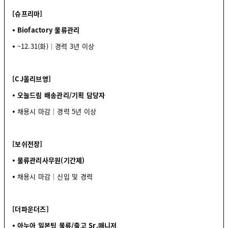
[슈프리마]
⦁ Biofactory 물류관리
⦁
~12.31(화)│경력 3년 이상
[CJ올리브영]
⦁ 오늘드림 배송관리/기획 담당자
⦁
채용시 마감│경력 5년 이상
[보쉬전장]
⦁ 물류관리사무원(기간제)
⦁
채용시 마감│신입 및 경력
[더파운더즈]
⦁ 아누아 일본팀 물류/출고 Sr.매니저