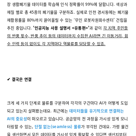
장 생활폐기물 데이터를 학습해 인식 정확률이 99%에 달합니다. 색상과
재질 별로 총 45종의 폐기물을 구분하죠. 실제로 인천 경서동에는 폐기물
재활용률을 80%까지 끌어올릴 수 있는 ‘무인 로봇자원회수센터’ 건립을
추진 중입니다.
'인공지능 사용 설명서 <유통편>'
과 같이
각 지역 주민들
의 반품 횟수, 반품 추이 등의 데이터까지 수집한 AI라면 긴 이동거리, 회
수 인력 등이 없이도 각 지역마다 역물류를 담당할 수 있죠.
✔ 결국은 연결
크게 세 가지 단계로 물류를 구분하여 각각의 구간마다 AI가 어떻게 도입
되고 있는지 살펴봤는데요. 최근에는
데이터들을 유기적으로 연결하는
AI의 중요성
이 떠오르
고 있습니다. 공급망의 전 과정을 가시성 있게 모니
터링할 수 있는,
단절 없는(seamless) 물류
가 부각된 건데요. 가령 물건
을 생산하면서 모든 데이터를 가시성 있게 확보할 수 있다면 생산지부터