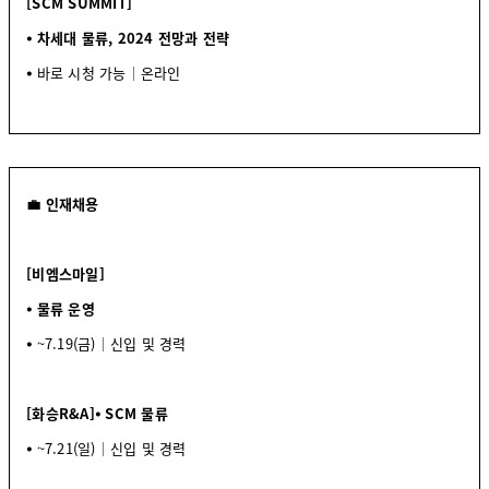
[SCM SUMMIT]
⦁ 차세대 물류, 2024 전망과 전략
⦁
바로 시청 가능│온라인
💼 인재채용
[비엠스마일]
⦁ 물류 운영
⦁
~7.19(금)│신입 및 경력
[화승R&A]
⦁ SCM 물류
⦁
~7.21(일)│신입 및 경력