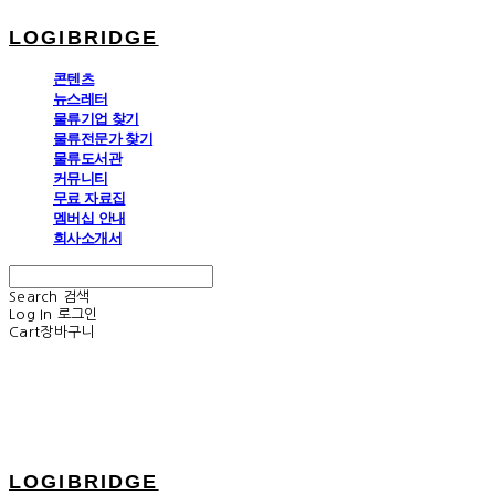
LOGIBRIDGE
콘텐츠
뉴스레터
물류기업 찾기
물류전문가 찾기
물류도서관
커뮤니티
무료 자료집
멤버십 안내
회사소개서
Search
검색
Log In
로그인
Cart
장바구니
LOGIBRIDGE