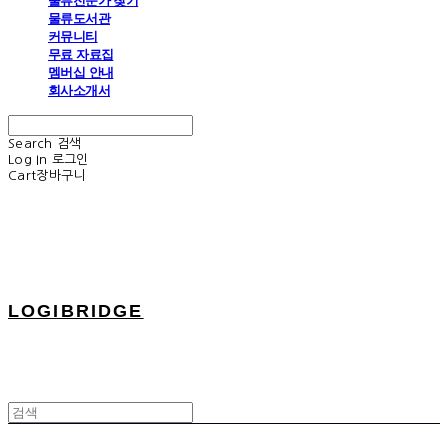
물류전문가 찾기
물류도서관
커뮤니티
무료 자료집
멤버십 안내
회사소개서
Search
검색
Log In
로그인
Cart
장바구니
LOGIBRIDGE