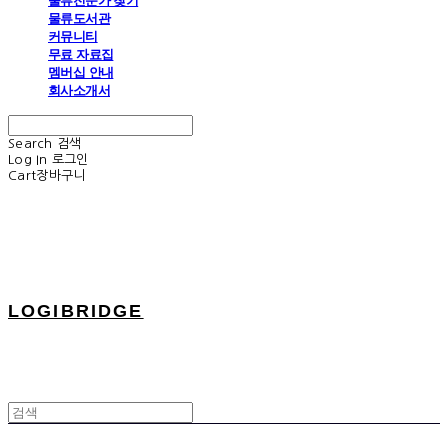
물류전문가 찾기
물류도서관
커뮤니티
무료 자료집
멤버십 안내
회사소개서
Search
검색
Log In
로그인
Cart
장바구니
LOGIBRIDGE