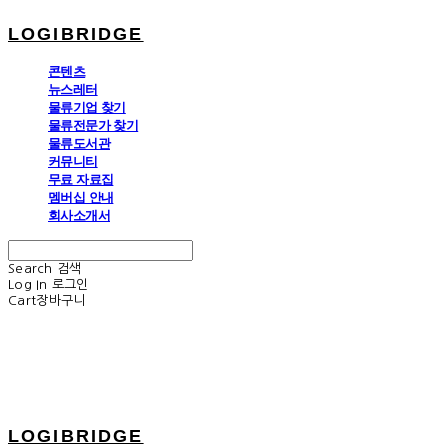
LOGIBRIDGE
콘텐츠
뉴스레터
물류기업 찾기
물류전문가 찾기
물류도서관
커뮤니티
무료 자료집
멤버십 안내
회사소개서
Search
검색
Log In
로그인
Cart
장바구니
LOGIBRIDGE