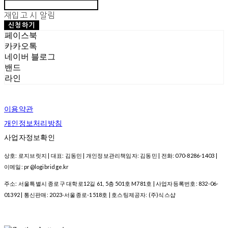
재입고 시 알림
신청하기
페이스북
카카오톡
네이버 블로그
밴드
라인
이용약관
개인정보처리방침
사업자정보확인
상호: 로지브릿지 | 대표: 김동민 | 개인정보관리책임자: 김동민 | 전화: 070-8286-1403 |
이메일: pr@logibridge.kr
주소: 서울특별시 종로구 대학로12길 61, 5층 501호 M781호 | 사업자등록번호:
832-06-
01392
| 통신판매:
2023-서울종로-1518호
| 호스팅제공자: (주)식스샵