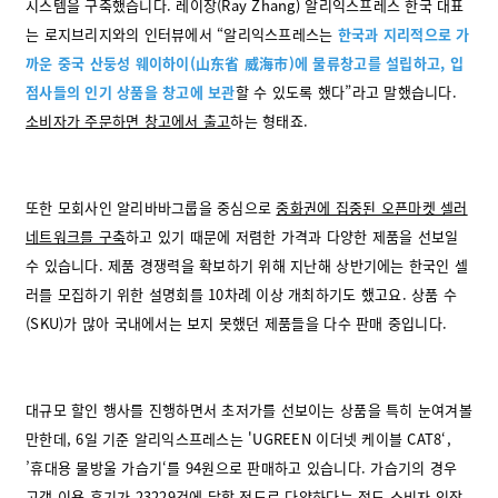
시스템을 구축했습니다. 레이장(Ray Zhang) 알리익스프레스 한국 대표
는 로지브리지와의 인터뷰에서
“알리익스프레스는
한국과 지리적으로 가
까운 중국 산둥성 웨이하이(山东省 威海市)에 물류창고를 설립하고, 입
점사들의 인기 상품을 창고에 보관
할 수 있도록 했다”라고 말했습니다.
소비자가 주문하면 창고에서 출고
하는 형태죠.
또한 모회사인 알리바바그룹을 중심으로
중화권에 집중된 오픈마켓 셀러
네트워크를 구축
하고 있기 때문에 저렴한 가격과 다양한 제품을 선보일
수 있습니다. 제품 경쟁력을 확보하기 위해 지난해 상반기에는 한국인 셀
러를 모집하기 위한 설명회를 10차례 이상 개최하기도 했고요. 상품 수
(SKU)가 많아 국내에서는 보지 못했던 제품들을 다수 판매 중입니다.
대규모 할인 행사를 진행하면서 초저가를 선보이는 상품을 특히 눈여겨볼
만한데, 6일 기준 알리익스프레스는 'UGREEN 이더넷 케이블 CAT8‘,
’휴대용 물방울 가습기‘를 94원으로 판매하고 있습니다. 가습기의 경우
고객 이용 후기가 23229건에 달할 정도로 다양하다는 점도 소비자 입장