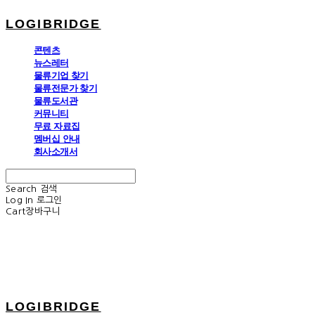
LOGIBRIDGE
콘텐츠
뉴스레터
물류기업 찾기
물류전문가 찾기
물류도서관
커뮤니티
무료 자료집
멤버십 안내
회사소개서
Search
검색
Log In
로그인
Cart
장바구니
LOGIBRIDGE