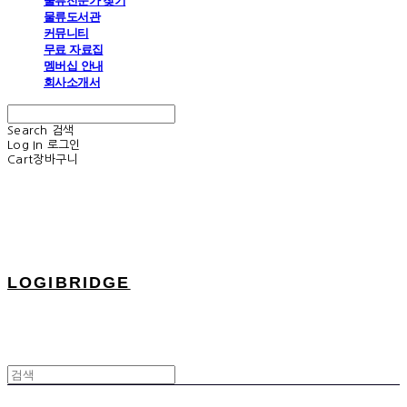
물류전문가 찾기
물류도서관
커뮤니티
무료 자료집
멤버십 안내
회사소개서
Search
검색
Log In
로그인
Cart
장바구니
LOGIBRIDGE