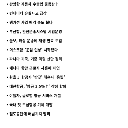
⦁ 광양항 자동차 수출입 물동량↑
⦁ 컨테이너 유실사고 급감
⦁ 탱커선 사업 매각 속도 붙나
⦁ 부산항, 환전운송시스템 시범운영
⦁ 볼보, 해상 운송에 재생 연료 도입
⦁ 머스크發 '운임 인상' 시작됐다
⦁ 파나마 기국, 기준 미달 선단 정리
⦁ 캐나다 항만 근로자 사흘째 파업
⦁ 환율↓ 항공사 '방긋' 해운사 '움찔'
⦁ 대한항공, '임금 3.5%↑' 잠정 합의
⦁ 야놀자, 글로벌 항공 서비스 개설
⦁ 국내 첫 도심항공 기체 개발
⦁ 철도공단에 떠넘기지 말라