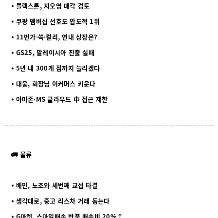
⦁ 블랙스톤, 지오영 매각 검토
⦁ 쿠팡 멤버십 선호도 압도적 1위
⦁ 11번가·쓱·컬리, 연내 상장은?
⦁ GS25, 말레이시아 진출 실패
⦁ 5년 내 300개 점까지 늘리겠다
⦁ 대웅, 회장님 이커머스 키운다
⦁ 아마존·MS 클라우드 中 접근 제한
🚛 물류
⦁ 배민, 노조와 세번째 교섭 타결
⦁ 생각대로, 중고 리스차 거래 돕는다
⦁ G마켓, 스마일배송 반품 배송비 20%↑