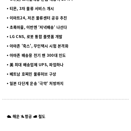
⦁ 티몬, 3자 물류 서비스 개시
⦁ 이마트24, 저온 물류센터 공유 추진
⦁ 초록마을, 이번엔 ‘저녁배송’ 나선다
⦁ LG CNS, 로봇 통합 플랫폼 개발
⦁ 아마존 '죽스', 무인택시 시험 본격화
⦁ 아마존 배송용 전기 밴 300대 인도
⦁ 美 최대 배송업체 UPS, 파업하나
⦁ 베트남 호찌민 물류허브 구상
⦁ 일본 다단계 운송 ‘극약’ 처방까지
🛳️ 해운 🛬항공 🚅 철도