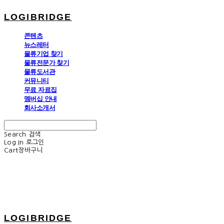
LOGIBRIDGE
콘텐츠
뉴스레터
물류기업 찾기
물류전문가 찾기
물류도서관
커뮤니티
무료 자료집
멤버십 안내
회사소개서
Search
검색
Log In
로그인
Cart
장바구니
LOGIBRIDGE