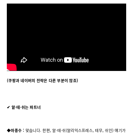
(쿠팡과 네이버의 전략은 다른 부분이 많죠)
✔ 알·테
·
쉬는 파트너
◆마종수 :
맞습니다. 한편, 알·테·쉬(알리익스프레스, 테무, 쉬인) 얘기가