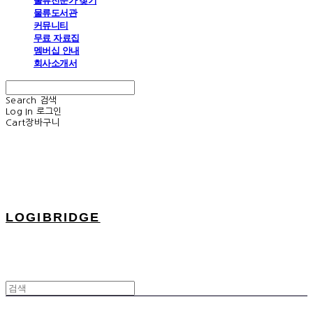
물류전문가 찾기
물류도서관
커뮤니티
무료 자료집
멤버십 안내
회사소개서
Search
검색
Log In
로그인
Cart
장바구니
LOGIBRIDGE