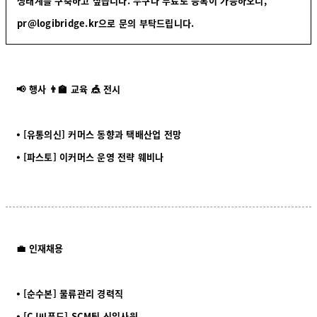
생태계를 구축하고 싶습니다. 누구나 무료로 등록이 가능하오니,
pr@logibridge.kr으로 문의 부탁드립니다.
📢 행사 👨‍🏫 교육 🎪 전시
⦁ [유통의신] 커머스 동향과 택배산업 전망
⦁ [파스토] 이커머스 운영 전략 웨비나
💼 인재채용
⦁ [순수본] 물류관리 경력직
⦁ [CJ씨푸드] SCM팀 신입사원