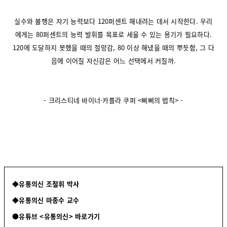
실수와 불행은 자기 능력보다 120퍼센트 해내려는 데서 시작한다. 우리
에게는 80퍼센트의 능력 발휘를 목표로 세울 수 있는 용기가 필요하다.
120에 도달하지 못했을 때의 절망감, 80 이상 해냈을 때의 뿌듯함, 그 다
음에 이어질 자신감은 어느 선택에서 커질까.
- 크리스티네 바이너·카롤라 쿠퍼 <삐삐의 법칙> -
◆유통의신 조철휘 박사
◆유통의신 마종수 교수
●유튜브 <유통의신> 바로가기