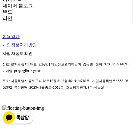
네이버 블로그
밴드
라인
이용약관
개인정보처리방침
사업자정보확인
상호: 로지브릿지 | 대표: 김동민 | 개인정보관리책임자: 김동민 | 전화: 070-8286-1403 |
이메일: pr@logibridge.kr
주소: 서울특별시 종로구 대학로12길 61, 5층 501호 M781호 | 사업자등록번호:
832-06-
01392
| 통신판매:
2023-서울종로-1518호
| 호스팅제공자: (주)식스샵