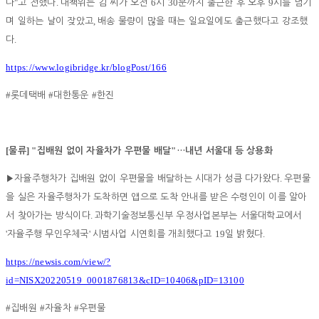
"
.
6
30
9
다
고 전했다
대책위는 김 씨가 오전
시
분까지 출근한 후 오후
시를 넘기
,
며 일하는 날이 잦았고
배송 물량이 많을 때는 일요일에도 출근했다고 강조했
.
다
https://www.logibridge.kr/blogPost/166
#
#
#
롯데택배
대한통운
한진
[
] "
"
물류
집배원 없이 자율차가 우편물 배달
…
내년 서울대 등 상용화
.
▶
자율주행차가 집배원 없이 우편물을 배달하는 시대가 성큼 다가왔다
우편물
을 실은 자율주행차가 도착하면 앱으로 도착 안내를 받은 수령인이 이를 알아
.
서 찾아가는 방식이다
과학기술정보통신부 우정사업본부는 서울대학교에서
'
'
19
.
자율주행 무인우체국
시범사업 시연회를 개최했다고
일 밝혔다
https://newsis.com/view/?
id=NISX20220519_0001876813&cID=10406&pID=13100
#
#
#
집배원
자율차
우편물