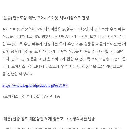
[
]
,
물류
편스토랑 메뉴
오아시스마켓 새벽배송으로 진행
20
'
'
▶
새벽배송 전문업체 오아시스마켓은
일부터
신상출시 편스토랑
우승 메뉴
19
.
11
상품을 판매한다고
일 밝혔다
새벽배송 마감 시간인 오후
시 이전에 주문
(
)
할 수 있도록 우승 메뉴가 선정되는 즉시 우승 메뉴 상품을 애플리케이션
앱
과
7
웹에 공개해 다음날 오전
시까지 구매한 상품을 받아볼 수 있게 했다는 설명
.
이다
편스토랑 상품을 더 많은 소비자가 접할 수 있도록 라이브방송도 준비 중
.
이다
오아시스마켓 앱에서 편스토랑 우승 메뉴 인기 상품을 모은 라이브쇼핑
.
을 진행할 예정이다
https://www.logibridge.kr/blogPost/167
#
#
#
오아시스마켓
마켓컬리
새벽배송
[
]
,
해운
한중 항로 해운담합 제재 앞두고
…
中
항의서한 발송