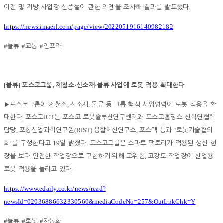
'
.
이전 및 지방 사업장 신증설에 관한 의견
을 조사해 결과를 발표했다
https://news.imaeil.com/page/view/2022051916140982182
#
#
#
물류
교통
인프라
[
]
,
·
·
물류
포스코그룹
제철소
신소재
물류 사업에 로봇 적용 확대한다
,
,
▶
포스코그룹이 제철소
신소재
물류 등 그룹 핵심 사업영역에 로봇 적용을 확
.
ICT
대한다
포스코
는 포스코 로봇솔루션연구센터와 포스코홀딩스 산학연협력
,
(RIST)
,
‘
담당
포항산업과학연구원
융합혁신연구소
포스텍 등과
로봇기술협의
’
19
.
회
를 구성한다고
일 밝혔다
포스코그룹은 스마트 팩토리가 적용된 생산 현
,
장을 보다 안전한 작업장으로 구현하기 위해 고위험
고강도 작업장에 산업용
.
로봇 적용을 늘리고 있다
https://www.edaily.co.kr/news/read?
newsId=02036886632330560&mediaCodeNo=257&OutLnkChk=Y
#
#
#
물류
로봇
자동화