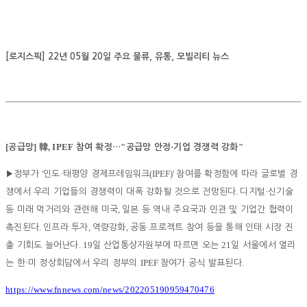
[로지스픽] 22년 05월 20일 주요 물류, 유통, 모빌리티 뉴스
[
]
, IPEF
"
·
"
공급망
韓
참여 확정
…
공급망 안정
기업 경쟁력 강화
'
·
(IPEF)'
▶
정부가
인도
태평양 경제프레임워크
참여를 확정함에 따라 글로벌 경
.
·
쟁에서 우리 기업들의 경쟁력이 대폭 강화될 것으로 전망된다
디지털
신기술
,
등 미래 먹거리와 관련해 미국
일본 등 역내 주요국과 민관 및 기업간 협력이
.
,
,
촉진된다
인프라 투자
역량강화
공동 프로젝트 참여 등을 통해 인태 시장 진
. 19
21
출 기회도 늘어난다
일 산업통상자원부에 따르면 오는
일 서울에서 열리
·
IPEF
.
는 한
미 정상회담에서 우리 정부의
참여가 공식 발표된다
https://www.fnnews.com/news/202205190959470476