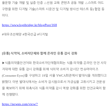
·
율운항 기술 개발 및 실증
인증
△
선원 교육 콘텐츠 공동 개발
△
스마트 야드
(
)
구현을 위한 디지털 기술
스마트 시운전 및 디지털 방사선 테스트 등
협업 등
.
이다
https://www.logibridge.kr/blogPost/168
#
#
#
대우조선해양
한국선급
디지털
[
]
,
유통
식약처
소비자단체와 함께 온라인 유통 감시 강화
·
▶
식품의약품안전처와 한국소비자단체협의회는 식품
의약품 온라인 안전 사각
'
지대에 대한 유통 감시 강화를 위해 식의약 소비자 감시단
컨슈머아이즈
(Consumer Eyes)'
19
YWCA
를 구성하고
일 서울
회관에서 발대식을 개최했다고
.
밝혔다
이번 발대식에서는 소비자 감시원으로서 자긍심을 고취시키고 전문성
·
을 확보하기 위해 위촉식과 식품
의약품 감시 역량 강화를 위한 안전교육이 함
.
께 진행됐다
https://newsis.com/view/?