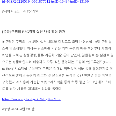
id=NISX20220519_0001877612&cID=10434&pID=13100
#
#
#
식약처
소비자
온라인
[
]
ESG
유통
쿠팡의
경영 실천 내용 영상 공개
ESG
19
▶
쿠팡은 쿠팡의
경영 실천 내용을 다각도로 조명한 영상을
일 쿠팡 뉴
.
스룸에 소개했다
영상은 탄소배출 저감을 위한 쿠팡의 배송 혁신부터 사회적
,
.
책임을 다하는 상생경영
물류 자동화 기술 등이 담겼다
친환경 배송 실천 배경
‘
(End-
으로는 상품매입부터 배송까지 모두 직접 운영하는 쿠팡의
엔드투엔드
to-End)’
.
시스템을 주목했다
쿠팡은 직매입 직배송 방식을 통해 유통단계를 혁
신적으로 줄이고 동선의 최소화 및 불필요한 포장을 없앤 친환경 물류 체인을
.
31
구축했다
재사용이 가능한 로켓프레시백을 통해 하루 평균 약
만개의 스티
.
로폼 상자 사용을 대체하는 성과를 올렸다
https://www.logibridge.kr/blogPost/169
#
#ESG #
쿠팡
탄소배출