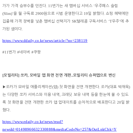
. 11
‘
가가 가격 승부수를 던진다
번가는 새 멤버십 서비스
우주패스 슬림
(Slim)’
2900
19
.
을 월 구독료
원으로 시범 운영한다고
일 밝혔다
쇼핑 혜택에만
SK
‘T
’
집중해 가격 장벽을 낮춘 멤버십 선택지가
텔레콤 구독서비스
우주
에 추
.
가된 셈이다
https://www.ddaily.co.kr/news/article/?no=238119
#11
#
#
번가
네이버
쿠팡
[
]
,
..
모빌리티
쏘카
모바일 앱 화면 전면 개편
모빌리티 슈퍼앱으로 변신
(
)
.
(
)
▶
쏘카가 모바일 애플리케이션
앱
첫 화면을 전면 개편한다
쏘카
대표 박재욱
,
는 다양한 쏘카 서비스와 이용 내역
크레딧 보유 내역 등을 한눈에 볼 수 있도
20
록 첫 화면을 전면 개편한 쏘카 앱 업데이트를 순차적으로 배포한다고
일 밝
.
혔다
https://www.edaily.co.kr/news/read?
newsId=01498966632330888&mediaCodeNo=257&OutLnkChk=Y