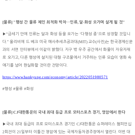
[
] "
,
·
"
물류
행성 간 물류 체인 최적화 박차
…
인류
달
화성 오가며 살게 될 것
“
‘
’
▶
금세기 안에 인류는 달과 화성 등을 오가는
다행성 종
으로 성장할 것입니
.”
(MIT)
(
)
다
올리비에 드 베크 미국 매사추세츠공과대
교수
사진
는 한국경제신문
.
과의 서면 인터뷰에서 이같이 밝혔다
지구 밖 우주 공간에서 화물이 자유자재
,
로 오가고
다른 행성에 설치된 대형 구조물에서 거주하는 인류 모습이 영화 속
.
얘기를 넘어 현실화할 것이란 전망이다
https://www.hankyung.com/economy/article/2022051980571
#
#
#
행성
물류
화성
[
] CJ
,
물류
대한통운의 국내 최대 등급 프로 모터스포츠 경기
영암에서 한다
CJ
▶
국내 최대 등급의 프로 모터스포츠 경기인
대한통운 슈퍼레이스 챔피언십
2
21
.
회전이
일부터 이틀간 영암에 있는 국제자동차경주장에서 열린다
이번 대