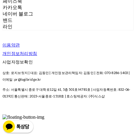
페이스북
카카오톡
네이버 블로그
밴드
라인
이용약관
개인정보처리방침
사업자정보확인
상호: 로지브릿지 | 대표: 김동민 | 개인정보관리책임자: 김동민 | 전화: 070-8286-1403 |
이메일: pr@logibridge.kr
주소: 서울특별시 종로구 대학로12길 61, 5층 501호 M781호 | 사업자등록번호:
832-06-
01392
| 통신판매:
2023-서울종로-1518호
| 호스팅제공자: (주)식스샵