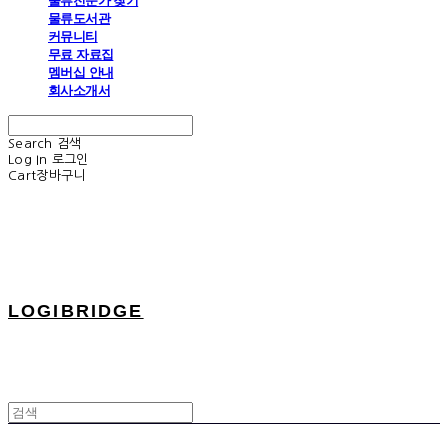
물류전문가 찾기
물류도서관
커뮤니티
무료 자료집
멤버십 안내
회사소개서
Search
검색
Log In
로그인
Cart
장바구니
LOGIBRIDGE