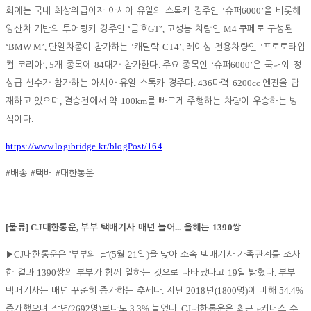
‘
6000’
회에는 국내 최상위급이자 아시아 유일의 스톡카 경주인
슈퍼
을 비롯해
‘
GT’,
M4
양산차 기반의 투어링카 경주인
금호
고성능 차량인
쿠페로 구성된
‘BMW M’,
‘
CT4’,
‘
단일차종이 참가하는
캐딜락
레이싱 전용차량인
프로토타입
’, 5
84
.
‘
6000’
컵 코리아
개 종목에
대가 참가한다
주요 종목인
슈퍼
은 국내외 정
. 436
6200cc
상급 선수가 참가하는 아시아 유일 스톡카 경주다
마력
엔진을 탑
,
100km
재하고 있으며
결승전에서 약
를 빠르게 주행하는 차량이 우승하는 방
.
식이다
https://www.logibridge.kr/blogPost/164
#
#
#
배송
택배
대한통운
[
] CJ
,
...
1390
물류
대한통운
부부 택배기사 매년 늘어
올해는
쌍
CJ
'
'(5
21
)
▶
대한통운은
부부의 날
월
일
을 맞아 소속 택배기사 가족관계를 조사
1390
19
.
한 결과
쌍의 부부가 함께 일하는 것으로 나타났다고
일 밝혔다
부부
.
2018
(1800
)
54.4%
택배기사는 매년 꾸준히 증가하는 추세다
지난
년
명
에 비해
(2692
)
3.3%
. CJ
e
증가했으며 작년
명
보다도
늘었다
대한통운은 최근
커머스 수