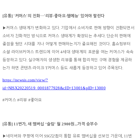
[
] '
'
'
·
·
'
유통
커머스
의 진화
…
리뷰
좋아요
웹예능
있어야 팔린다
.
▶
커머스 생태계가 변화하고 있다
기업에서 소비자로 판매 방향이 전환되면서
.
소비자 친화적인 방식으로 커머스 생태계가 확장되는 추세다
단순히 판매에
.
중점을 뒀던 시대를 지나 어떻게 판매하는지가 중요해진 것이다
홈쇼핑부터
·
4
소셜
라이브커머스 트렌드에 이어
세대 생태계의 포문을 여는 커머스가 속속
.
등장하고 있다
실구매자의 생생한 리뷰를 통해 합리적인 구매 경험을 제공하
·
·T
.
는가 하면 콘텐츠
라이크
커머스 등도 새롭게 등장하고 있어 주목된다
https://newsis.com/view/?
id=NISX20220519_0001877928&cID=13001&pID=13000
#
#
#
커머스
리뷰
좋아요
[
] 11
,
‘
’
2900
...
유통
번가
새 멤버십
슬림
월
원
가격 승부수
SSG
, 11
▶
네이버와 쿠팡에 이어
닷컴이 통합 유료 멤버십을 선보인 가운데
번