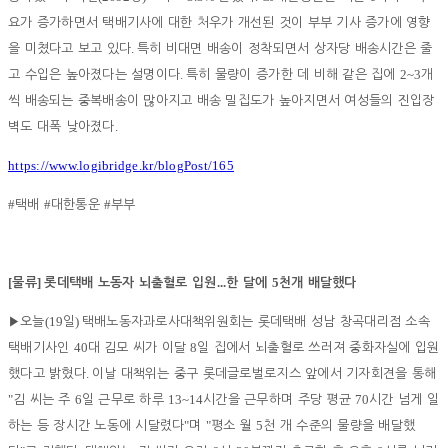
요가 증가하면서 택배기사에 대한 처우가 개선된 것이 부부 기사 증가에 영향
.
을 미쳤다고 보고 있다
특히 비대면 배송이 정착되면서 상자당 배송시간은 줄
.
2~3
고 수입은 높아졌다는 설명이다
특히 물량이 증가한 데 비해 같은 집에
개
씩 배송되는 중복배송이 많아지고 배송 밀집도가 높아지면서 여성들의 진입장
.
벽도 대폭 낮아졌다
https://www.logibridge.kr/blogPost/165
#
#
#
택배
대한통운
부부
[
]
...
5
물류
롯데택배 노동자 뇌출혈로 입원
한 달에
천개 배달했다
(19
)
▶
오늘
일
택배노동자과로사대책위원회는 롯데택배 성남 창곡대리점 소속
40
8
택배기사인
대 김모 씨가 이달
일 집에서 뇌출혈로 쓰러져 중화자실에 입원
.
했다고 밝혔다
이날 대책위는 중구 롯데글로벌로지스 앞에서 기자회견을 통해
"
6
13~14
70
김 씨는 주
일 근무로 하루
시간을 근무하며 주당 평균
시간 넘게 일
"
"
5
하는 등 장시간 노동에 시달렸다
며
평소 월
천 개 수준의 물량을 배달했