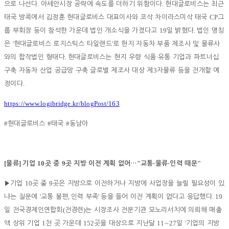
.
.
으로 나선다
아세안시장 공략에 속도를 더하기 위함이다
현대글로비스는 최근
CP
태국 방콕에서 김정훈 현대글로비스 대표이사와 코삭 차이라스미삭 태국
그
19
.
룹 부회장 등이 참석한 가운데 법인 개소식을 가졌다고
일 밝혔다
법인 명칭
'
'
은
현대글로비스 로지스틱스 타일랜드
로 현지 자동차 부품 제조사 및 물류사
.
·
와의 합작법인 형태다
현대글로비스는 현지 우량 식품
유통 기업과 파트너십
3
구축 자동차 산업 공급망 구축 글로벌 제조사 대상 제
자물류 등을 전개할 예
.
정이다
https://www.logibridge.kr/blogPost/163
#
#
#
현대글로비스
태국
동남아
[
]
10
9
"
·
·
"
물류
기업
곳 중
곳 지방 이전 계획 없어
…
교통
물류
인력 때문
10
9
▶
기업
곳 중
곳은 지방으로 이전하거나 지방에 사업장을 늘릴 필요성이 있
'
,
'
. 19
냐는 질문에
교통 불편
인력 부족
등을 들어 이전 계획이 없다고 응답했다
(
)
일 전국경제인연합회
전경련
는 시장조사 전문기관 모노리서치에 의뢰해 매출
1
152
11
27
'
액 상위 기업
천 곳 가운데
곳을 대상으로 지난달
∼
일
기업의 지방