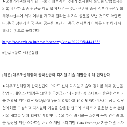
~
▶
공정거래위원회가 한국
중국 항로에서 국내외 선사들이 운임을 담합했다는
의혹에 대한 최종 판단을 이달 말에 내리는 것과 관련해 중국 정부가 공정위와
해양수산부에 제재 여부를 재고해 달라는 취지의 공문을 보낸 것으로 확인됐
.
다
중국 정부가 한국 측에 공문을 보낸 건 중국 선사들의 이해를 대변하기 위
.
해서인 것으로 풀이된다
https://www.mk.co.kr/news/economy/view/2022/05/444125/
#
#
#
한중
항로
해운담합
[
]
해운
대우조선해양과 한국선급이 디지털 기술 개발을 위해 협력한다
▶
대우조선해양과 한국선급이 스마트 선박 디지털 기술력 강화를 위해 맞손을
.
18
'
·
잡았다
대우조선해양은
일 한국선급과
디지털화 및 스마트
자율운항선박 기
(MOU)'
19
.
술 개발을 위한 업무 협약
을 체결했다고
일 밝혔다
양사는 공동 실무
·
협의회를 구성하고 디지털화 기술을 활용한 연구와 스마트
자율운항 선박 관련
.
기술 개발을 위해 협력할 계획이다
주요 추진 과제로는
△
선박 운항 안전과 효
Data Exchange
율 향상을 위한 스마트십 서비스 개발
△
디지털
기술 개발
△
자