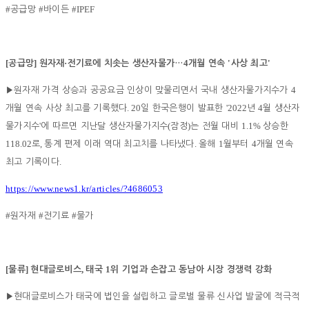
#
#
#IPEF
공급망
바이든
[
]
·
4
'
'
공급망
원자재
전기료에 치솟는 생산자물가
…
개월 연속
사상 최고
4
▶
원자재 가격 상승과 공공요금 인상이 맞물리면서 국내 생산자물가지수가
. 20
'2022
4
개월 연속 사상 최고를 기록했다
일 한국은행이 발표한
년
월 생산자
'
(
)
1.1%
물가지수
에 따르면 지난달 생산자물가지수
잠정
는 전월 대비
상승한
118.02
,
.
1
4
로
통계 편제 이래 역대 최고치를 나타냈다
올해
월부터
개월 연속
.
최고 기록이다
https://www.news1.kr/articles/?4686053
#
#
#
원자재
전기료
물가
[
]
,
1
물류
현대글로비스
태국
위 기업과 손잡고 동남아 시장 경쟁력 강화
▶
현대글로비스가 태국에 법인을 설립하고 글로벌 물류 신사업 발굴에 적극적