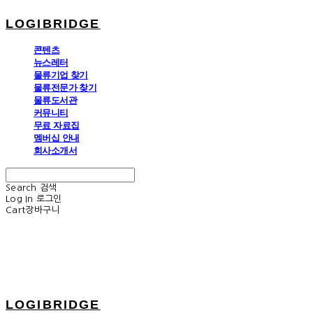
LOGIBRIDGE
콘텐츠
뉴스레터
물류기업 찾기
물류전문가 찾기
물류도서관
커뮤니티
무료 자료집
멤버십 안내
회사소개서
Search
검색
Log In
로그인
Cart
장바구니
LOGIBRIDGE