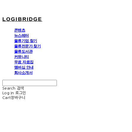
LOGIBRIDGE
콘텐츠
뉴스레터
물류기업 찾기
물류전문가 찾기
물류도서관
커뮤니티
무료 자료집
멤버십 안내
회사소개서
Search
검색
Log In
로그인
Cart
장바구니