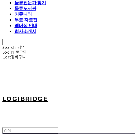
물류전문가 찾기
물류도서관
커뮤니티
무료 자료집
멤버십 안내
회사소개서
Search
검색
Log In
로그인
Cart
장바구니
LOGIBRIDGE