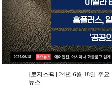
[로지스픽] 24년 6월 18일 주
뉴스