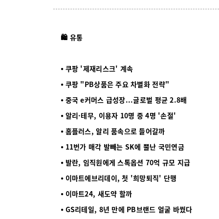
🛍️ 유통
⦁ 쿠팡 '제재리스크' 계속
⦁ 쿠팡 "PB상품은 주요 차별화 전략"
⦁ 중국 e커머스 급성장...글로벌 평균 2.8배
⦁ 알리·테무, 이용자 10명 중 4명 '손절'
⦁ 홈플러스, 알리 품속으로 들어갈까
⦁ 11번가 매각 발빼는 SK에 뿔난 국민연금
⦁ 발란, 임직원에게 스톡옵션 70억 규모 지급
⦁ 이마트에브리데이, 첫 '희망퇴직' 단행
⦁ 이마트24, 새도약 할까
⦁ GS리테일, 8년 만에 PB브랜드 얼굴 바꿨다