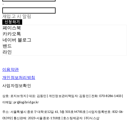
-
재입고 시 알림
신청하기
페이스북
카카오톡
네이버 블로그
밴드
라인
이용약관
개인정보처리방침
사업자정보확인
상호: 로지브릿지 | 대표: 김동민 | 개인정보관리책임자: 김동민 | 전화: 070-8286-1403 |
이메일: pr@logibridge.kr
주소: 서울특별시 종로구 대학로12길 61, 5층 501호 M781호 | 사업자등록번호:
832-06-
01392
| 통신판매:
2023-서울종로-1518호
| 호스팅제공자: (주)식스샵