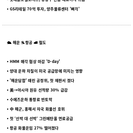
⦁ GS리테일 70억 투자, 양주물류센터 '삐걱'
🛳️ 해운 🛬항공 🚅 철도
⦁ HMM 매각 협상 마감 'D-day'
⦁ 양대 운하 차질이 미국 공급망에 미치는 영향
⦁ '해운담합' 때린 공정위, 첫 재판서 졌다
⦁ 美→아시아 원유 선적량 30% 급감
⦁ 수에즈운하 통항료 반토막
⦁ 中 해군, 홍해서 자국 화물선 호위
⦁ 첫 ‘선박 대 선박’ 그린메탄올 연료공급
⦁ 항공 화물운임 27% 떨어졌다