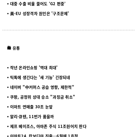
⦁ 대중 수출 비율 줄어도 ‘G2 편중’
⦁ 美-EU 성장격차 원인은 '구조문제'
🛍️ 유통
⦁ 작년 온라인쇼핑 '역대 최대'
⦁ 틱톡에 생긴다는 '새 기능' 긴장되네
⦁ 네이버 "中커머스 공습 영향, 제한적"
⦁ 쿠팡, 공정위 상대 승소 "과징금 취소"
⦁ 이마트 연매출 30조 눈앞
⦁ 알리·큐텐, 11번가 품을까
⦁ 제프 베이조스, 아마존 주식 11조원어치 판다
⦁ 이마트24, 캄보디아 진출…6월에 1호점