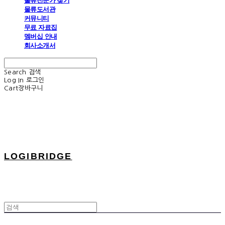
물류전문가 찾기
물류도서관
커뮤니티
무료 자료집
멤버십 안내
회사소개서
Search
검색
Log In
로그인
Cart
장바구니
LOGIBRIDGE