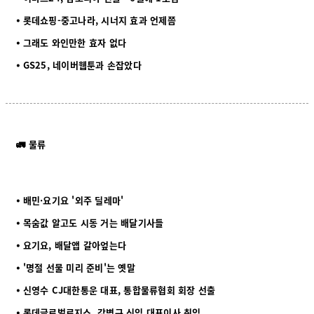
⦁ 롯데쇼핑-중고나라, 시너지 효과 언제쯤
⦁ 그래도 와인만한 효자 없다
⦁ GS25, 네이버웹툰과 손잡았다
🚛 물류
⦁ 배민·요기요 '외주 딜레마'
⦁ 목숨값 알고도 시동 거는 배달기사들
⦁ 요기요, 배달앱 갈아엎는다
⦁ '명절 선물 미리 준비'는 옛말
⦁ 신영수 CJ대한통운 대표, 통합물류협회 회장 선출
⦁ 롯데글로벌로지스, 강병구 신임 대표이사 취임