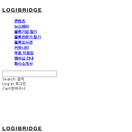
LOGIBRIDGE
콘텐츠
뉴스레터
물류기업 찾기
물류전문가 찾기
물류도서관
커뮤니티
무료 자료집
멤버십 안내
회사소개서
Search
검색
Log In
로그인
Cart
장바구니
LOGIBRIDGE