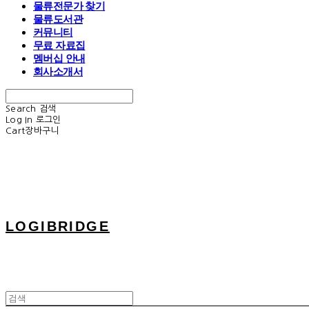
물류전문가 찾기
물류도서관
커뮤니티
무료 자료집
멤버십 안내
회사소개서
Search
검색
Log In
로그인
Cart
장바구니
LOGIBRIDGE