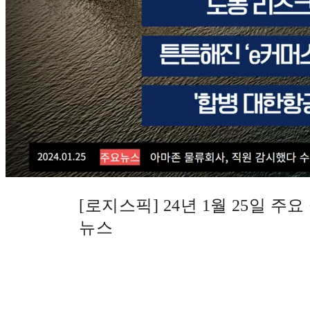
[로지스픽] 24년 1월 25일 주
뉴스