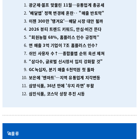
광군제·블프 맞물린 11월…유통업계 총공세
'배달앱' 정책 변경에 혼란‥ "매출 반토막"
이젠 300만 '땡겨요'…배달 시장 대안 될까
2026 뷰티 트렌드 키워드, 안심·비건 뜬다
“회원농협 68%, 홈플러스 인수 긍정적”
연 매출 3억 기업이 7조 홈플러스 인수?
쉬인 사용자 수↑…종합몰앱 순위 옥션 제쳐
“삼다수, 글로벌 신시장서 입지 강화할 것"
GC녹십자, 분기 매출 6천억원 첫 돌파
보은에 ‘엔마트’…지역 유통업계 지각변동
삼양식품, 36년 만에 '우지 라면' 부활
삼진식품, 코스닥 상장 추진 시동
🚀물류