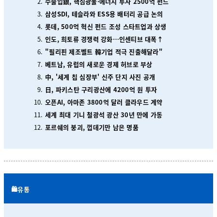
수출입銀, 핵심광물·에너지 투자 2500억 펀드
삼성SDI, 테슬라와 ESS용 배터리 공급 논의
롯데, 500억 혁신 펀드 조성 스타트업과 상생
인도, 희토류 경쟁력 강화…인센티브 대폭↑
"필리핀 제조벨트 韓기업 적극 진출해달라"
베트남, 유럽의 새로운 경제 허브로 부상
中, '세계 칩 심장부' 신주 단지 사진 공개
日, 파키스탄 구리광산에 4200억 원 투자
오픈AI, 아마존 3800억 달러 클라우드 계약
세계 최대 기니 철광석 광산 30년 만에 가동
포르쉐의 붕괴, 껍데기만 남은 명품
🛍️유통