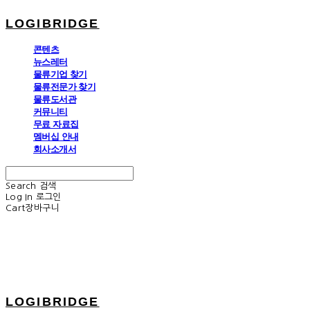
LOGIBRIDGE
콘텐츠
뉴스레터
물류기업 찾기
물류전문가 찾기
물류도서관
커뮤니티
무료 자료집
멤버십 안내
회사소개서
Search
검색
Log In
로그인
Cart
장바구니
LOGIBRIDGE