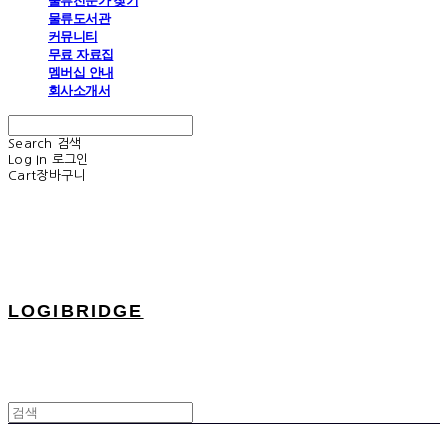
물류전문가 찾기
물류도서관
커뮤니티
무료 자료집
멤버십 안내
회사소개서
Search
검색
Log In
로그인
Cart
장바구니
LOGIBRIDGE