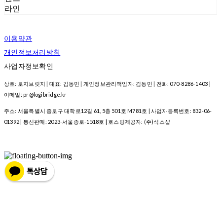
라인
이용약관
개인정보처리방침
사업자정보확인
상호: 로지브릿지 | 대표: 김동민 | 개인정보관리책임자: 김동민 | 전화: 070-8286-1403 |
이메일: pr@logibridge.kr
주소: 서울특별시 종로구 대학로12길 61, 5층 501호 M781호 | 사업자등록번호:
832-06-
01392
| 통신판매:
2023-서울종로-1518호
| 호스팅제공자: (주)식스샵