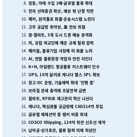
징동, 아태 수입 2배·글로벌 물류 확대
전자 선하증권 확산, 예상 밖 난항 직면
해커, 원격툴로 화물·운송시스템 노린다
고무 공급망 취약성, 美 안보 위협
윙·월마트, 3개 도시 드론 배송 본격화
미, 유럽 외교단에 해운 규제 철회 압력
해커들, 물류기업 사칭해 미 화물 노려
AI, 연말 물류현장 작업자 안전 지킨다
K+N, 아일랜드 항공물류 이스트웨이 인수
UPS, 16억 달러로 캐나다 헬스 3PL 확보
창고·DC 운영, 기술채택 확대 ‘진행 중’
브라질 관세 충격에 조달전략 급변
월마트, RFID로 재고관리 혁신 나선다
캐나다, 핵심광물 공급망에 CAD$14억 투입
글로벌 제재선박 중 탱커 비중 최대
COSCO Shipping, 124억 위안 신조선 계약
남아공·싱가포르, 물류 협력 의제 최상단