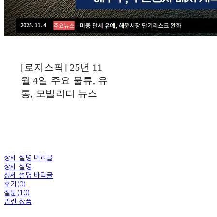
[로지스픽] 25년 11
월 4일 주요 물류, 유
통, 모빌리티 뉴스
상세 설명 머리글
상세 설명
상세 설명 바닥글
후기(0)
질문(10)
관련 상품