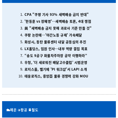
CPA "쿠팡 기사 93% 새벽배송 금지 반대"
'한동훈 vs 장혜영'…새벽배송 토론, 4대 쟁점
與 "새벽배송 금지 못해 과로사 기준 만들 것"
쿠팡 논란에…'야간노동 규제' 가속페달
화성시, 동탄 물류센터 내달 공동심의 추진
LX홀딩스, 임원 인사…내부 역량 결집 목표
“송도 9공구 화물차주차장 공약 이행하라”
우청, ‘더 새로워진 배달고수클럽’ 시범운영
로지스올, 벨기에 'PI 워크샵'서 LAPI 소개
태웅로직스, 중앙亞 물류 경쟁력 강화 MOU
🛳️해운 ✈️항공 🚆철도