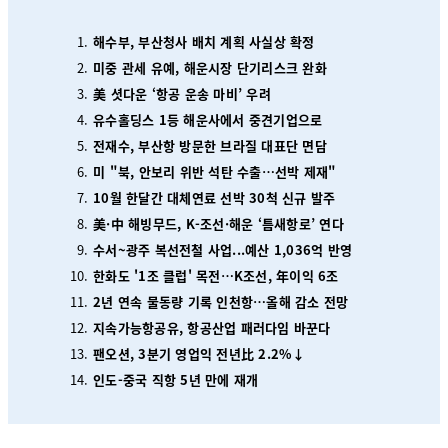
해수부, 부산청사 배치 계획 사실상 확정
미중 관세 유예, 해운시장 단기리스크 완화
美 셧다운 ‘항공 운송 마비’ 우려
유수홀딩스 1등 해운사에서 중견기업으로
전재수, 부산항 방문한 브라질 대표단 면담
미 "북, 안보리 위반 석탄 수출…선박 제재"
10월 한달간 대체연료 선박 30척 신규 발주
美·中 해빙무드, K-조선·해운 ‘틈새항로’ 연다
수서~광주 복선전철 사업...예산 1,036억 반영
한화도 '1조 클럽' 목전…K조선, 年이익 6조
2년 연속 물동량 기록 인천항…올해 감소 전망
지속가능항공유, 항공산업 패러다임 바꾼다
팬오션, 3분기 영업익 전년比 2.2%↓
인도-중국 직항 5년 만에 재개