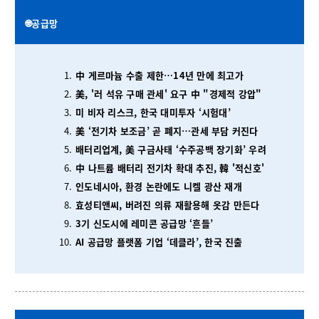
🌐공급망
中 게르마늄 수출 제한…14년 만에 최고가
美, '러 석유 구매 관세' 요구 中 "경제적 강압"
미 비자 리스크, 한국 대미투자 ‘시험대’
美 ‘전기차 보조금’ 곧 폐지…관세 부담 커진다
배터리업계, 美 구금사태 ‘수주공백 장기화’ 우려
中 나트륨 배터리 전기차 확대 추진, 韓 '적신호'
인도네시아, 환경 논란에도 니켈 광산 재개
효성티앤씨, 버려진 의류 재활용해 옷감 만든다
3기 신도시에 레미콘 공급망 ‘흔들’
AI 공급망 플랫폼 기업 ‘데클라’, 한국 진출