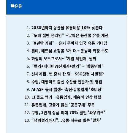
🛍️유통
2030년까지 농산물 유통비용 10% 낮춘다
“도매 절반 온라인”…낯익은 농산물 유통 개선
"8년만 기회"…유커 무비자 입국 유통 기대감
롯데, 베트남 쇼핑몰 3개 더…동남아 확장 속도
하림의 오드그로서⋯'게임 체인저' 될까
"컬리+네이버vs신세계+알리"⋯'합종연횡'
신세계百, 앱 출시 한 달…SSG닷컴 차별점?
수협, 대형마트 출신 수산물 전문가 첫 영입
AI·ASF 동시 발생…축산·유통업계 ‘초비상’
LF몰도 백기…유통업계, 배송비 인상 행렬
유통업계, 고물가 뚫는 ‘공동구매’ 주목
쿠팡, 3만개 상품 최대 70% 할인 '와우위크'
"생막걸리까지"...유통·식음료 휩쓴 '말차'