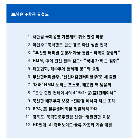
🛳️해운 ✈️항공 🚆철도
새만금 국제공항 기본계획 취소 판결 파장
이언주 “북극항로 단순 경로 아닌 생존 전략”
"부산항 터미널 운영사 자율 통합…하역료 정상화"
HMM, 中에 컨선 발주 검토…"국내 가격 못 맞춰"
해운협회, 해수부에 톤세제 영구화 요청
부산항터미널㈜, ‘신선대감만터미널㈜’로 새 출발
'대어' HMM 노리는 포스코, 해운법 벽 넘을까
"운송 중인 컨테이너의 41%가 공(空)컨테이너"
북신항 배후부지 보강…친환경 에너지 허브 초석
BPA, 美 물류센터 화물 일괄처리 확대
경북도, 북극항로추진팀 신설…영일만항 육성
HD현대, AI 휴머노이드·물류 자동화 기술 개발