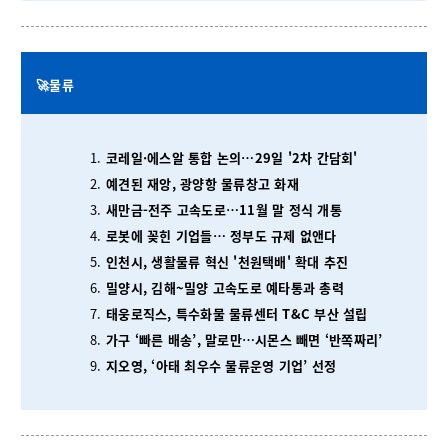
🚀물류
코레일·에스알 통합 논의…29일 '2차 간담회'
예견된 재앙, 광양항 물류창고 화재
새만금-전주 고속도로…11월 말 정식 개통
로봇에 꽂힌 기업들… 정부도 규제 없앤다
인천시, 생활물류 혁신 '천원택배' 확대 추진
밀양시, 김해~밀양 고속도로 예타통과 총력
태웅로직스, 특수화물 물류센터 T&C 부산 설립
가구 ‘빠른 배송’, 말로만…시몬스 빼면 ‘반쪽짜리’
지오영, ‘아태 최우수 물류운영 기업’ 선정