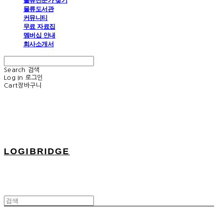
물류전문가 찾기
물류도서관
커뮤니티
무료 자료집
멤버십 안내
회사소개서
Search
검색
Log In
로그인
Cart
장바구니
LOGIBRIDGE