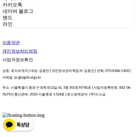
카카오톡
네이버 블로그
밴드
라인
이용약관
개인정보처리방침
사업자정보확인
상호: 로지브릿지 | 대표: 김동민 | 개인정보관리책임자: 김동민 | 전화: 070-8286-1403 |
이메일: pr@logibridge.kr
주소: 서울특별시 종로구 대학로12길 61, 5층 501호 M781호 | 사업자등록번호:
832-06-
01392
| 통신판매:
2023-서울종로-1518호
| 호스팅제공자: (주)식스샵