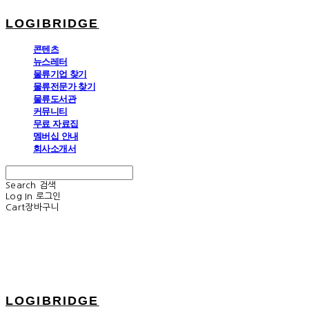
LOGIBRIDGE
콘텐츠
뉴스레터
물류기업 찾기
물류전문가 찾기
물류도서관
커뮤니티
무료 자료집
멤버십 안내
회사소개서
Search
검색
Log In
로그인
Cart
장바구니
LOGIBRIDGE