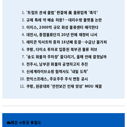
‘트럼프 관세 불법’ 판결에 美 물류업계 ‘촉각’
규제 특례 약 배송 허용?…대리수령 플랫폼 논란
이지스, 2000억 규모 화성 물류센터 매각한다
대전시, 종합물류단지 20년 만에 재정비 나서
레미콘 믹서트럭 증차 18년째 동결…수급난 불가피
쿠팡, 다이소 투자로 입증된 북부권 물류 허브
'송도 화물차 주차장' 줄다리기, 올해 안에 결정날까
전주시, 남부권 화물차 공영차고지 추진
신세계라이브쇼핑 협력사도 '내일 도착'
한익스프레스, 주요주주 주식 변동 공시
쿠팡, 원광대와 ‘안전보건 인재 양성’ MOU 체결
🛳️해운 ✈️항공 🚆철도