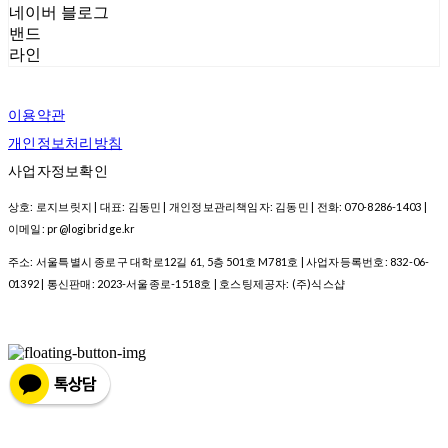
네이버 블로그
밴드
라인
이용약관
개인정보처리방침
사업자정보확인
상호: 로지브릿지 | 대표: 김동민 | 개인정보관리책임자: 김동민 | 전화: 070-8286-1403 |
이메일: pr@logibridge.kr
주소: 서울특별시 종로구 대학로12길 61, 5층 501호 M781호 | 사업자등록번호:
832-06-
01392
| 통신판매:
2023-서울종로-1518호
| 호스팅제공자: (주)식스샵