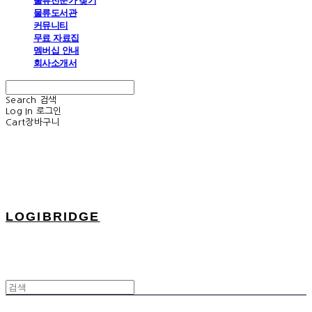
물류전문가 찾기
물류도서관
커뮤니티
무료 자료집
멤버십 안내
회사소개서
Search
검색
Log In
로그인
Cart
장바구니
LOGIBRIDGE