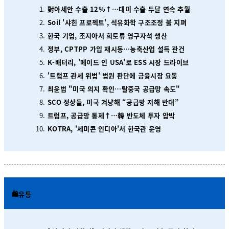
對아세안 수출 12%↑…대미 수출 두달 연속 추월
Soil '샤힌 프로젝트', 석유화학 구조조정 불 지펴
한국 기업, 조지아서 희토류 영구자석 생산
정부, CPTPP 가입 재시동…농축산업 설득 관건
K-배터리, '메이드 인 USA'로 ESS 시장 드라이브
'트럼프 관세 위법' 법원 판단에 금융시장 요동
최윤범 "미국 의지 확인…탈중국 공급망 속도"
SCO 정상들, 미국 겨냥해 “공급망 저해 반대”
트럼프, 공급망 통제↑…韓 반도체 투자 압박
KOTRA, '세미콘 인디아'서 한국관 운영
🛍️유통