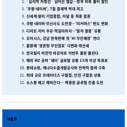
`심리적 저항선` 넘어선 쌀값…정부 비축 풀어 할인
‘쿠팡·네이버’, 7월 결제액 역대 최고
신세계·알리 기업결합, 이달 중 최종 결론
쿠팡·네이버·무신사도 도전장…'리커머스' 판도 변화
디저트 이어 우유·막걸리까지…‘말차 열풍’ 유통
오아시스, 강남 한복판에 첫 ‘AI 무인매장’ 연다
불황에 ‘생존형 무인점포’ 다변화·확산세
한국릴리 비만약 마운자로 이번주 물량 풀린다
해외 MZ 공략 ‘세터’ 글로벌 유통 15개 이상 목표로
롯데쇼핑, 캐나다수출개발공사와 전략적 협력 구축
최대 규모 트레이더스 구월점, 인천 구월동 상륙
소스통 메고 해외간다… 백종원 글로벌 진출 도전
🚀물류