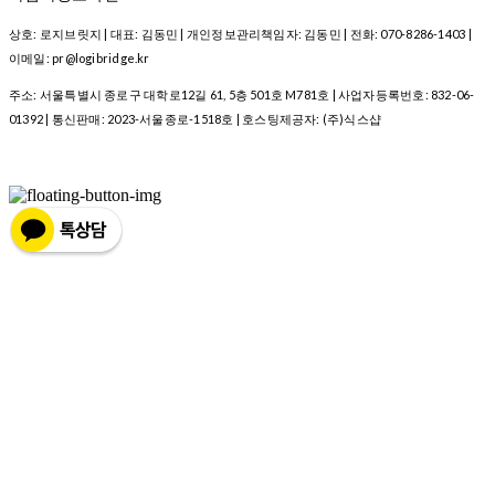
상호: 로지브릿지 | 대표: 김동민 | 개인정보관리책임자: 김동민 | 전화: 070-8286-1403 |
이메일: pr@logibridge.kr
주소: 서울특별시 종로구 대학로12길 61, 5층 501호 M781호 | 사업자등록번호:
832-06-
01392
| 통신판매:
2023-서울종로-1518호
| 호스팅제공자: (주)식스샵