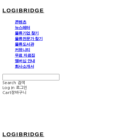
LOGIBRIDGE
콘텐츠
뉴스레터
물류기업 찾기
물류전문가 찾기
물류도서관
커뮤니티
무료 자료집
멤버십 안내
회사소개서
Search
검색
Log In
로그인
Cart
장바구니
LOGIBRIDGE