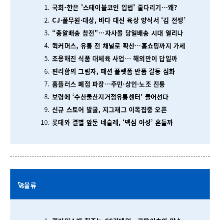
국회-한은 '스테이블코인 입법' 줄다리기…왜?
CJ·풀무원·대상, 바다 대신 육상 양식서 ‘김 전쟁’
“총알배송 참전”…자사몰 당일배송 시대 열리나
퀵커머스, 유통 전 채널로 확산…홈쇼핑까지 가세
조용해진 식품 대체육 사업… 해외만이 답일까
편리함의 그림자, 패션 플랫폼 반품 갈등 심화
홈플러스 폐점 파장…주민·상인·노조 진통
보령에 ‘수산물산지거점유통센터’ 들어선다
신규 스토어 발굴, 지그재그 이목집중 오픈
롯데와 결별 앞둔 네슬레, ‘맥심 아성’ 흔들까
🚀물류