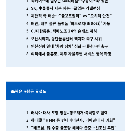
퀵커머스에 힘주는 GS리테일…쿠팡이츠와 맞손
SK, 中물류사 지분 처분···끝없는 리밸런싱
제한적 약 배송…"물꼬트일라" vs "오히려 안전"
배민, 내부 물류 플랫폼 '비트로지(Bitlozi)' 가동
CJ대한통운, 택배노조 24억 손배소 취하
오산시의회, 동탄물류센터 백지화 촉구 시위
인천신항 일대 ‘차량 정체’ 심화…대책마련 촉구
여객에서 물류로, 제주 자율주행 서비스 영역 확장
🛳️해운 ✈️항공 🚆철도
러시아 대사 포항 방문..항로재개·북극항로 협력
하나證 “HMM 등 컨테이너선사, 터미널이 새 기회”
"베트남, 韓 수출 물동량 해마다 급증…신조선 투입"