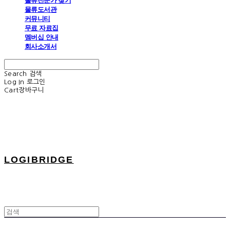
물류전문가 찾기
물류도서관
커뮤니티
무료 자료집
멤버십 안내
회사소개서
Search
검색
Log In
로그인
Cart
장바구니
LOGIBRIDGE