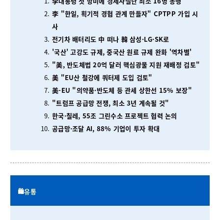
李대통령 첫 방미에 경제사절단 최소 16명 동행
李 "한일, 획기적 경협 관계 만들자" CPTPP 가입 시
사
전기차 배터리도 中 떠나 韓 삼성·LG·SK로
'국산' 고강도 규제, 중국산 원료 규제 완화 '역차별'
"美, 반도체법 20억 달러 핵심광물 지원 재배정 검토"
美 "EU산 철강에 쿼터제 도입 검토"
美-EU "의약품·반도체 등 관세 상한선 15% 보장"
"트럼프 공급망 전쟁, 최소 3년 계속될 것"
한국·칠레, 55조 그린수소 프로젝트 협력 논의
공급망·조달 AI, 88% 기업이 투자 확대
🛍️유통