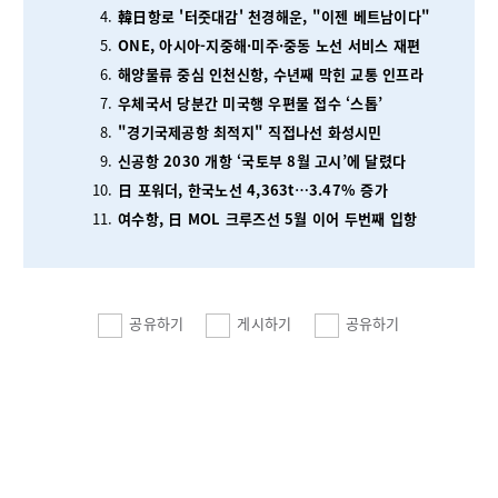
韓日항로 '터줏대감' 천경해운, "이젠 베트남이다"
ONE, 아시아-지중해·미주·중동 노선 서비스 재편
해양물류 중심 인천신항, 수년째 막힌 교통 인프라
우체국서 당분간 미국행 우편물 접수 ‘스톱’
"경기국제공항 최적지" 직접나선 화성시민
신공항 2030 개항 ‘국토부 8월 고시’에 달렸다
日 포워더, 한국노선 4,363t…3.47% 증가
여수항, 日 MOL 크루즈선 5월 이어 두번째 입항
공유하기
게시하기
공유하기