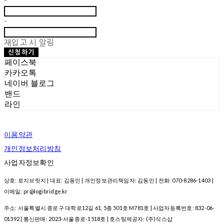
-
-
재입고 시 알림
신청하기
페이스북
카카오톡
네이버 블로그
밴드
라인
이용약관
개인정보처리방침
사업자정보확인
상호: 로지브릿지 | 대표: 김동민 | 개인정보관리책임자: 김동민 | 전화: 070-8286-1403 |
이메일: pr@logibridge.kr
주소: 서울특별시 종로구 대학로12길 61, 5층 501호 M781호 | 사업자등록번호:
832-06-
01392
| 통신판매:
2023-서울종로-1518호
| 호스팅제공자: (주)식스샵