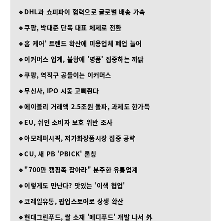
🔹DHL과 쇼피파이 협력으로 글로벌 배송 가속
🔹쿠팡, 박대준 단독 대표 체제로 전환
🔹홈 케어’ 트렌드 확산에 미용업체 폐업 늘어
🔹이커머스 업계, 불황에 '명품' 집중하는 까닭
🔹쿠팡, 역직구 공들이는 이커머스
🔹무신사, IPO 시동 고삐죈다
🔹에이블리 거래액 2.5조원 돌파, 과제도 한가득
🔹EU, 쉬인 소비자 보호 위반 조사
🔹아모레퍼시픽, 저가화장품시장 집중 공략
🔹CU, 새 PB 'PBICK' 론칭
🔹"700만 캠핑족 잡아라" 분주한 유통업계
🔹이렇게도 만난다? 맛있는 '이색 협업'
🔹코레일유통, 팝업스토어로 상생 확산
🔹현대그린푸드, 쌀 소재 '메디푸드' 개발 나서 外