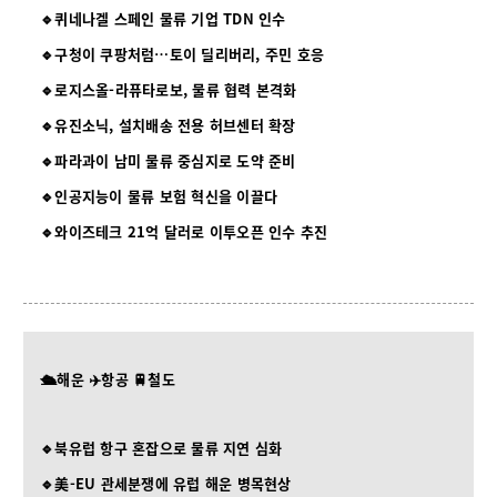
🔹퀴네나겔 스페인 물류 기업 TDN 인수
🔹구청이 쿠팡처럼…토이 딜리버리, 주민 호응
🔹로지스올-라퓨타로보, 물류 협력 본격화
🔹유진소닉, 설치배송 전용 허브센터 확장
🔹파라과이 남미 물류 중심지로 도약 준비
🔹인공지능이 물류 보험 혁신을 이끌다
🔹와이즈테크 21억 달러로 이투오픈 인수 추진
🛳️해운 ✈️항공 🚆철도
🔹북유럽 항구 혼잡으로 물류 지연 심화
🔹美-EU 관세분쟁에 유럽 해운 병목현상