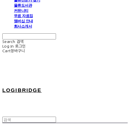
물류전문가 찾기
물류도서관
커뮤니티
무료 자료집
멤버십 안내
회사소개서
Search
검색
Log In
로그인
Cart
장바구니
LOGIBRIDGE