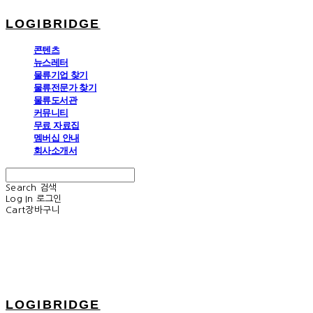
LOGIBRIDGE
콘텐츠
뉴스레터
물류기업 찾기
물류전문가 찾기
물류도서관
커뮤니티
무료 자료집
멤버십 안내
회사소개서
Search
검색
Log In
로그인
Cart
장바구니
LOGIBRIDGE