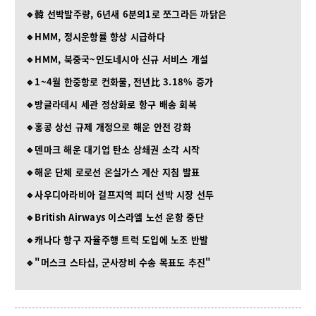
🔹韓 선박발주량, 6년새 6분의1로 쪼그라든 까닭은
🔹HMM, 정시운항률 향상 시급하다
🔹HMM, 북중국~인도네시아 신규 서비스 개설
🔹1~4월 한중항로 컨화물, 전년比 3.18% 증가
🔹방글라데시 세관 정상화로 항구 배송 회복
🔹홍콩 상선 규제 개정으로 해운 안전 강화
🔹덴마크 해운 대기업 탄소 상쇄권 소각 시작
🔹해운 단체 로로선 온실가스 계산 지침 발표
🔹사우디아라비아 걸프지역 피더 선박 시장 선두
🔹British Airways 이스라엘 노선 운항 중단
🔹캐나다 항구 자율주행 트럭 도입에 노조 반발
🔹"머스크 스타십, 군사장비 수송 목표도 추진"