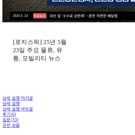
[로지스픽] 25년 5월
23일 주요 물류, 유
통, 모빌리티 뉴스
상세 설명 머리글
상세 설명
상세 설명 바닥글
후기(0)
질문(10)
관련 상품