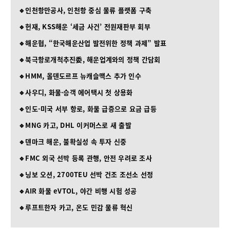
🔹인천항만공사, 인천항 중심 물류 플랫폼 구축
🔹헌재, KSS해운 ‘세금 사건’ 전원재판부 회부
🔹해운협, “한국해운산업 발전위한 정책 과제” 발표
🔹북극항로개척추진委, 해운업계와의 정책 간담회
🔹HMM, 올덴도르프 뉴캐슬맥스 추가 인수
🔹사우디, 화물·승객 에어택시 첫 상용화
🔹인도-미국 서부 항로, 화물 급증으로 요금 급등
🔹MNG 카고, DHL 이커머스로 새 출발
🔹덴마크 해운, 불확실성 속 투자 신중
🔹FMC 외국 선박 등록 관행, 안전 우려로 조사
🔹닝보 오션, 2700TEU 선박 건조 조선소 선정
🔹AIR 화물 eVTOL, 야간 비행 시험 성공
🔹루프트한자 카고, 온도 민감 물류 혁신