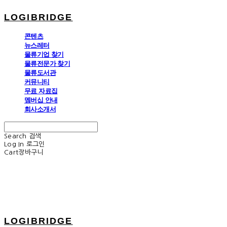
LOGIBRIDGE
콘텐츠
뉴스레터
물류기업 찾기
물류전문가 찾기
물류도서관
커뮤니티
무료 자료집
멤버십 안내
회사소개서
Search
검색
Log In
로그인
Cart
장바구니
LOGIBRIDGE