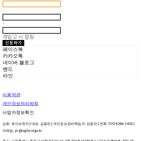
-
-
재입고 시 알림
신청하기
페이스북
카카오톡
네이버 블로그
밴드
라인
이용약관
개인정보처리방침
사업자정보확인
상호: 로지브릿지 | 대표: 김동민 | 개인정보관리책임자: 김동민 | 전화: 070-8286-1403 |
이메일: pr@logibridge.kr
주소: 서울특별시 종로구 대학로12길 61, 5층 501호 M781호 | 사업자등록번호:
832-06-