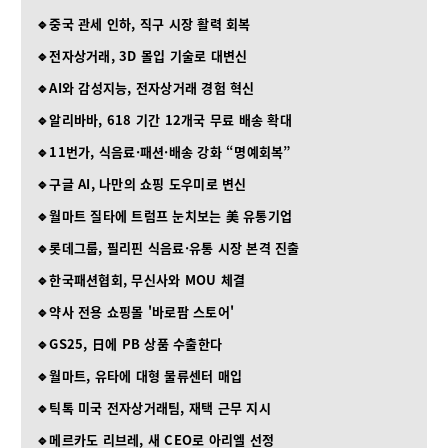
🔹중국 관세 인하, 직구 시장 활력 회복
🔹전자상거래, 3D 몰입 기술로 대변신
🔹AI와 감성지능, 전자상거래 경험 혁신
🔹알리바바, 618 기간 12개국 무료 배송 확대
🔹11번가, 식음료·패션·배송 강화 “명예회복”
🔹구글 AI, 나만의 쇼핑 도우미로 변신
🔹월마트 질타에 트럼프 눈치보는 美 유통기업
🔹롯데그룹, 필리핀 식음료·유통 시장 본격 진출
🔹한국패션협회, 무신사와 MOU 체결
🔹약사 전용 쇼핑몰 '바로팜 스토어'
🔹GS25, 日에 PB 상품 수출한다
🔹월마트, 유타에 대형 물류센터 매입
🔹틱톡 미국 전자상거래팀, 재택 근무 지시
🔹메르카도 리브레, 새 CEO로 아리엘 선정