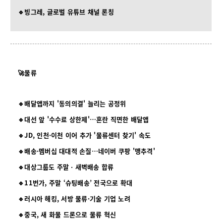
🔹빙그레, 글로벌 유튜브 채널 론칭
🚀물류
🔹배달앱까지 '동의의결' 늘리는 공정위
🔹대선 앞 '수수료 상한제'…혼란 직면한 배달앱
🔹JD, 인천·이천 이어 추가 '물류센터 찾기' 속도
🔹배송·멤버십 대대적 손질…네이버 쿠팡 '맹추격'
🔹대상그룹도 주말ㆍ새벽배송 합류
🔹11번가, 주말 ‘슈팅배송’ 전국으로 확대
🔹러시아 해킹, 서방 물류·기술 기업 노려
🔹중국, 새 화물 드론으로 물류 혁신