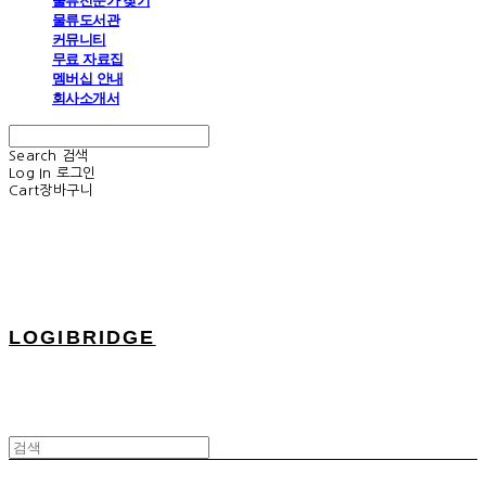
물류전문가 찾기
물류도서관
커뮤니티
무료 자료집
멤버십 안내
회사소개서
Search
검색
Log In
로그인
Cart
장바구니
LOGIBRIDGE