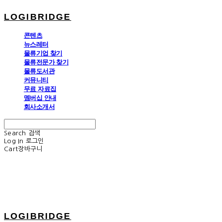
LOGIBRIDGE
콘텐츠
뉴스레터
물류기업 찾기
물류전문가 찾기
물류도서관
커뮤니티
무료 자료집
멤버십 안내
회사소개서
Search
검색
Log In
로그인
Cart
장바구니
LOGIBRIDGE