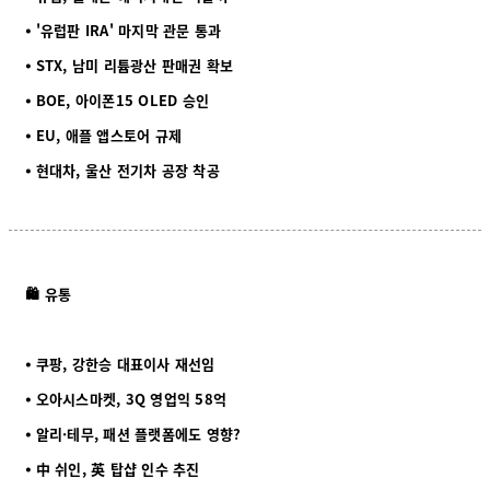
⦁ '유럽판 IRA' 마지막 관문 통과
⦁ STX, 남미 리튬광산 판매권 확보
⦁ BOE, 아이폰15 OLED 승인
⦁ EU, 애플 앱스토어 규제
⦁ 현대차, 울산 전기차 공장 착공
🛍️ 유통
⦁ 쿠팡, 강한승 대표이사 재선임
⦁ 오아시스마켓, 3Q 영업익 58억
⦁ 알리·테무, 패션 플랫폼에도 영향?
⦁ 中 쉬인, 英 탑샵 인수 추진