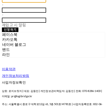
-
-
재입고 시 알림
신청하기
페이스북
카카오톡
네이버 블로그
밴드
라인
이용약관
개인정보처리방침
사업자정보확인
상호: 로지브릿지 | 대표: 김동민 | 개인정보관리책임자: 김동민 | 전화: 070-8286-1403 |
이메일: pr@logibridge.kr
주소: 서울특별시 종로구 대학로12길 61, 5층 501호 M781호 | 사업자등록번호:
832-06-