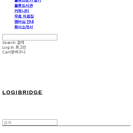
물류전문가 찾기
물류도서관
커뮤니티
무료 자료집
멤버십 안내
회사소개서
Search
검색
Log In
로그인
Cart
장바구니
LOGIBRIDGE