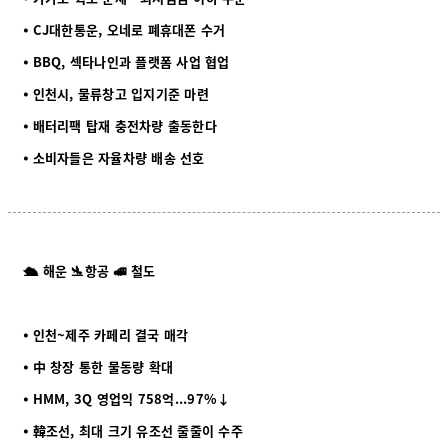
⦁ CJ대한통운, 오네로 폐휴대폰 수거
⦁ BBQ, 섹타나인과 플랫폼 사업 협업
⦁ 인천시, 물류창고 입지기준 마련
⦁ 배터리팩 탑재 충전차량 출동한다
⦁ 소비자들은 자율차량 배송 선호
🛳️ 해운 🛬항공 🚅 철도
⦁ 인천~제주 카페리 결국 매각
⦁ 中 창장 통한 물동량 확대
⦁ HMM, 3Q 영업익 758억...97%↓
⦁ 韓조선, 최대 크기 유조선 줄줄이 수주