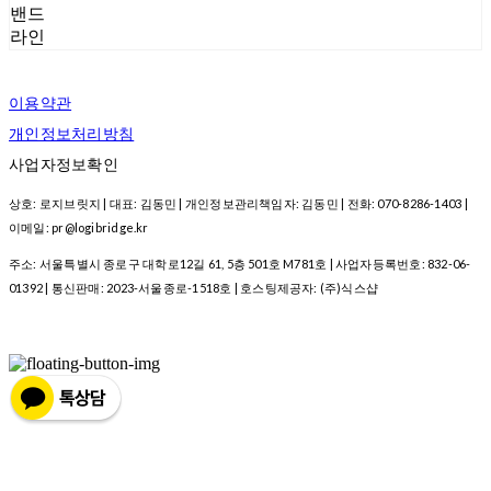
밴드
라인
이용약관
개인정보처리방침
사업자정보확인
상호: 로지브릿지 | 대표: 김동민 | 개인정보관리책임자: 김동민 | 전화: 070-8286-1403 |
이메일: pr@logibridge.kr
주소: 서울특별시 종로구 대학로12길 61, 5층 501호 M781호 | 사업자등록번호:
832-06-
01392
| 통신판매:
2023-서울종로-1518호
| 호스팅제공자: (주)식스샵