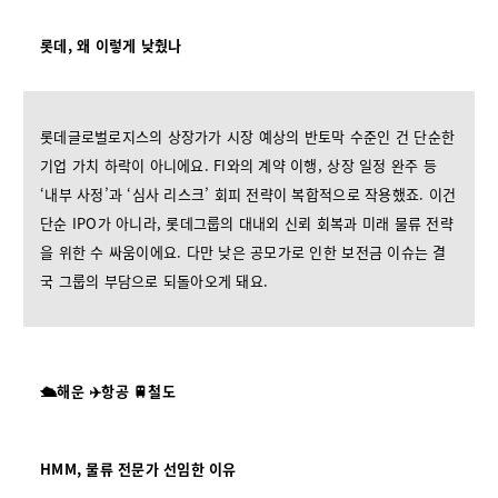
롯데, 왜 이렇게 낮췄나
롯데글로벌로지스의 상장가가 시장 예상의 반토막 수준인 건 단순한
기업 가치 하락이 아니에요. FI와의 계약 이행, 상장 일정 완주 등
‘내부 사정’과 ‘심사 리스크’ 회피 전략이 복합적으로 작용했죠. 이건
단순 IPO가 아니라, 롯데그룹의 대내외 신뢰 회복과 미래 물류 전략
을 위한 수 싸움이에요. 다만 낮은 공모가로 인한 보전금 이슈는 결
국 그룹의 부담으로 되돌아오게 돼요.
🛳️해운 ✈️항공 🚆철도
HMM, 물류 전문가 선임한 이유