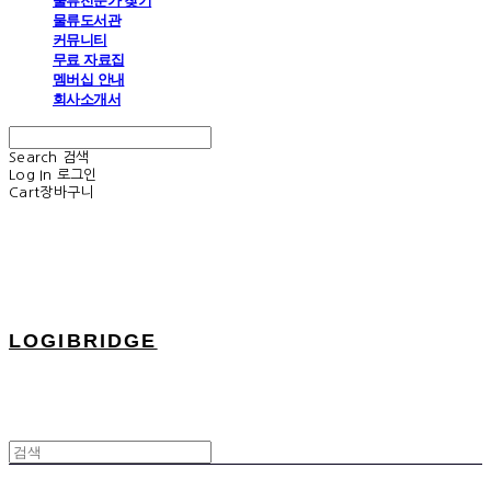
물류전문가 찾기
물류도서관
커뮤니티
무료 자료집
멤버십 안내
회사소개서
Search
검색
Log In
로그인
Cart
장바구니
LOGIBRIDGE