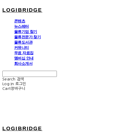
LOGIBRIDGE
콘텐츠
뉴스레터
물류기업 찾기
물류전문가 찾기
물류도서관
커뮤니티
무료 자료집
멤버십 안내
회사소개서
Search
검색
Log In
로그인
Cart
장바구니
LOGIBRIDGE