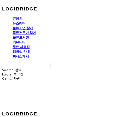
LOGIBRIDGE
콘텐츠
뉴스레터
물류기업 찾기
물류전문가 찾기
물류도서관
커뮤니티
무료 자료집
멤버십 안내
회사소개서
Search
검색
Log In
로그인
Cart
장바구니
LOGIBRIDGE