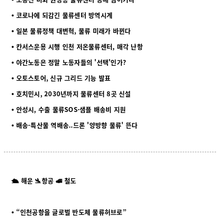
⦁ 코로나에 되감긴 물류센터 방역시계
⦁ 일본 물류정책 대변혁, 물류 미래가 바뀐다
⦁ 칸서스운용 시행 인천 저온물류센터, 매각 난항
⦁
야간노동은 정말 노동자들의 '선택'인가?
⦁ 오토스토어, 신규 그리드 기능 발표
⦁ 호치민시, 2030년까지 물류센터 8곳 신설
⦁ 안성시, 수출 물류SOS·샘플 배송비 지원
⦁ 배송-특산물 역배송..드론 '양방향 물류' 뜬다
🛳️ 해운 🛬항공 🚅 철도
⦁ “인천공항을 글로벌 반도체 물류허브로”