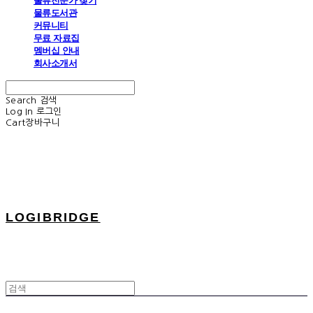
물류전문가 찾기
물류도서관
커뮤니티
무료 자료집
멤버십 안내
회사소개서
Search
검색
Log In
로그인
Cart
장바구니
LOGIBRIDGE