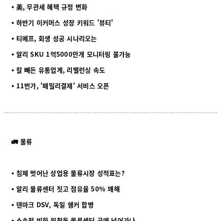
⦁ 美, 무관세 혜택 규정 변화
⦁ 하반기 이커머스 성장 키워드 '뷰티'
⦁ 티메프, 회생 성공 시나리오는
⦁ 알리 SKU 1억5000만개 모니터링 불가능
⦁ 칼 빼든 유통업계, 리밸런싱 속도
⦁ 11번가, '패밀리결제' 서비스 오픈
🚛 물류
⦁ 침체 벗어난 상업용 물류시장 성적표는?
⦁ 알리 물류센터 짓고 점유율 50% 꽤해
⦁ 덴마크 DSV, 독일 쉥커 합병
⦁ 소송전 비화 원창동 물류센터 공매 넘어가
나