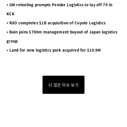
⦁ GM retooling prompts Penske Logistics to lay off 70 in
KCK
⦁ RXO completes $1B acquisition of Coyote Logistics
⦁ Bain joins $700m management buyout of Japan logistics
group
⦁ Land for new logistics park acquired for $10.9M
더 많은 이슈 보기