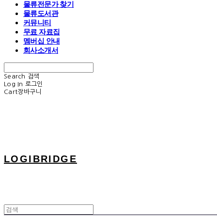
물류전문가 찾기
물류도서관
커뮤니티
무료 자료집
멤버십 안내
회사소개서
Search
검색
Log In
로그인
Cart
장바구니
LOGIBRIDGE