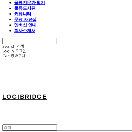
물류전문가 찾기
물류도서관
커뮤니티
무료 자료집
멤버십 안내
회사소개서
Search
검색
Log In
로그인
Cart
장바구니
LOGIBRIDGE