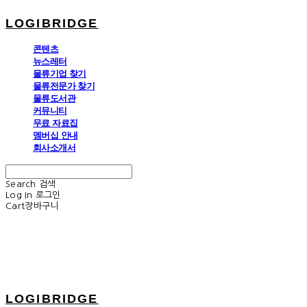
LOGIBRIDGE
콘텐츠
뉴스레터
물류기업 찾기
물류전문가 찾기
물류도서관
커뮤니티
무료 자료집
멤버십 안내
회사소개서
Search
검색
Log In
로그인
Cart
장바구니
LOGIBRIDGE