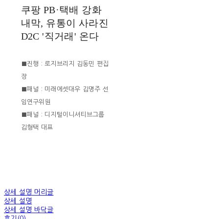
쿠팡 PB·택배 강화
내막, 유통이 사라진
D2C '직거래' 온다
■진행 : 로지브리지 김동민 편집
장
■패널 : 미래에셋대우 김명주 선
임연구위원
■패널 : 디지털이니셔티브그룹
김형택 대표
상세 설명 머리글
상세 설명
상세 설명 바닥글
후기(0)