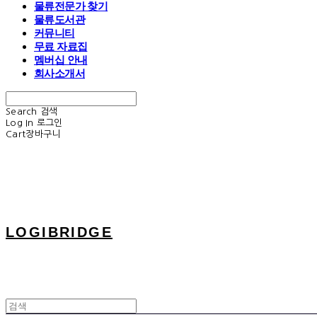
물류전문가 찾기
물류도서관
커뮤니티
무료 자료집
멤버십 안내
회사소개서
Search
검색
Log In
로그인
Cart
장바구니
LOGIBRIDGE