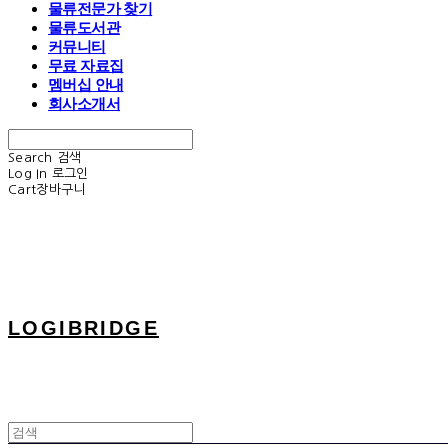
물류전문가 찾기
물류도서관
커뮤니티
무료 자료집
멤버십 안내
회사소개서
Search
검색
Log In
로그인
Cart
장바구니
LOGIBRIDGE