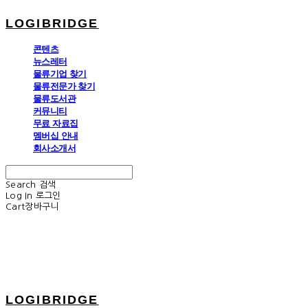
LOGIBRIDGE
콘텐츠
뉴스레터
물류기업 찾기
물류전문가 찾기
물류도서관
커뮤니티
무료 자료집
멤버십 안내
회사소개서
Search
검색
Log In
로그인
Cart
장바구니
LOGIBRIDGE