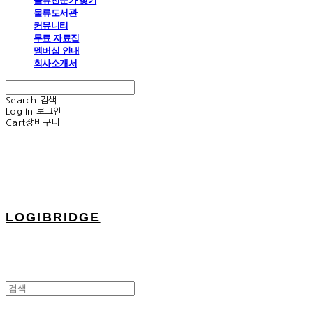
물류전문가 찾기
물류도서관
커뮤니티
무료 자료집
멤버십 안내
회사소개서
Search
검색
Log In
로그인
Cart
장바구니
LOGIBRIDGE