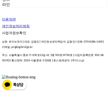
라인
이용약관
개인정보처리방침
사업자정보확인
상호: 로지브릿지 | 대표: 김동민 | 개인정보관리책임자: 김동민 | 전화: 070-8286-1403 |
이메일: pr@logibridge.kr
주소: 서울특별시 종로구 대학로12길 61, 5층 501호 M781호 | 사업자등록번호:
832-06-
01392
| 통신판매:
2023-서울종로-1518호
| 호스팅제공자: (주)식스샵