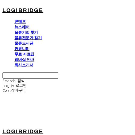
LOGIBRIDGE
콘텐츠
뉴스레터
물류기업 찾기
물류전문가 찾기
물류도서관
커뮤니티
무료 자료집
멤버십 안내
회사소개서
Search
검색
Log In
로그인
Cart
장바구니
LOGIBRIDGE