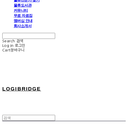
물류전문가 찾기
물류도서관
커뮤니티
무료 자료집
멤버십 안내
회사소개서
Search
검색
Log In
로그인
Cart
장바구니
LOGIBRIDGE