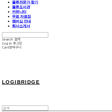
물류전문가 찾기
물류도서관
커뮤니티
무료 자료집
멤버십 안내
회사소개서
Search
검색
Log In
로그인
Cart
장바구니
LOGIBRIDGE