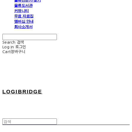
물류전문가 찾기
물류도서관
커뮤니티
무료 자료집
멤버십 안내
회사소개서
Search
검색
Log In
로그인
Cart
장바구니
LOGIBRIDGE