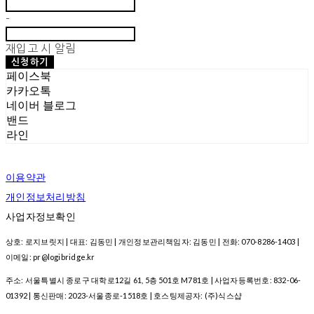
-
재입고 시 알림
신청하기
페이스북
카카오톡
네이버 블로그
밴드
라인
이용약관
개인정보처리방침
사업자정보확인
상호: 로지브릿지 | 대표: 김동민 | 개인정보관리책임자: 김동민 | 전화: 070-8286-1403 |
이메일: pr@logibridge.kr
주소: 서울특별시 종로구 대학로12길 61, 5층 501호 M781호 | 사업자등록번호:
832-06-
01392
| 통신판매:
2023-서울종로-1518호
| 호스팅제공자: (주)식스샵