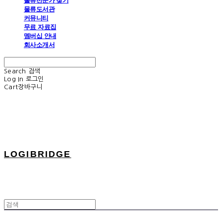
물류전문가 찾기
물류도서관
커뮤니티
무료 자료집
멤버십 안내
회사소개서
Search
검색
Log In
로그인
Cart
장바구니
LOGIBRIDGE