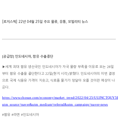
[로지스픽] 22년 04월 25일 주요 물류, 유통, 모빌리티 뉴스
[
]
,
공급망
인도네시아
팜유 수출중단
28
▶
세계 최대 팜유 생산국인 인도네시아가 자국 물량 부족을 이유로 오는
일
22
(
)
.
부터 팜유 수출을 중단한다고
일
현지 시각
밝혔다
인도네시아의 이번 결정
,
으로 국제 식용유 가격이 치솟고
식료품 물가가 덩달아 오를 것이란 예상이 나
.
온다
https://www.chosun.com/economy/market_trend/2022/04/25/UUJNCT
utm_source=naver&utm_medium=referral&utm_campaign=naver-news
#
#
#
팜유
라면
인도네시아