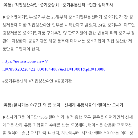
[
] '
'
유통
직접생산확인
중기중앙회
→
중기유통센터
…
민간 실태조사
(
)
25
▶
중소벤처기업부
중기부
는
일부터 중소기업유통센터가 중소기업자 간 경
'
. 24
쟁제품에 대한 직접생산확인
업무를 시작한다고 밝혔다
일 중기부에 따르면
경쟁제품은 중소기업제품 구매촉진 및 판로지원에 관한 법률에 따라 중기부 장
.
관이 지정한다
공공기관은 해당 품목에 대해서는 중소기업이 직접 생산한 제
.
품만을 구입해야 한다
https://newsis.com/view/?
id=NISX20220422_0001844807&cID=13001&pID=13000
#
#
#
중기유통센터
직접생산확인
공공기관
[
]
‘
’
유통
잘나가는 야구단 덕 좀 보자
…
신세계 유통사들의
랜더스
모시기
‘SSG
’
·
▶
신세계그룹 야구단
랜더스
가 성적
흥행 모두 질주를 이어가면서 신세
.
계그룹 산하 유통 기업들도 수혜를 받는 모양새다
랜더스를 활용한 프로모션
‘
’
.
‘
’
을 펼치며
손님 모시기
에 나선다
지난해부터 시작한
랜더스데이
는 이미 상