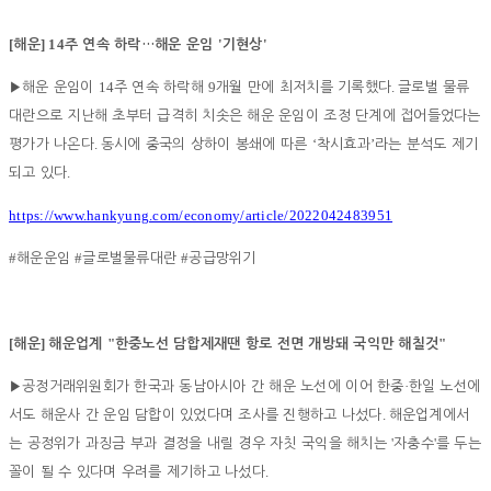
[
] 14
'
'
해운
주 연속 하락
…
해운 운임
기현상
14
9
.
▶
해운 운임이
주 연속 하락해
개월 만에 최저치를 기록했다
글로벌 물류
대란으로 지난해 초부터 급격히 치솟은 해운 운임이 조정 단계에 접어들었다는
.
‘
’
평가가 나온다
동시에 중국의 상하이 봉쇄에 따른
착시효과
라는 분석도 제기
.
되고 있다
https://www.hankyung.com/economy/article/2022042483951
#
#
#
해운운임
글로벌물류대란
공급망위기
[
]
"
"
해운
해운업계
한중노선 담합제재땐 항로 전면 개방돼 국익만 해칠것
·
▶
공정거래위원회가 한국과 동남아시아 간 해운 노선에 이어 한중
한일 노선에
.
서도 해운사 간 운임 담합이 있었다며 조사를 진행하고 나섰다
해운업계에서
'
'
는 공정위가 과징금 부과 결정을 내릴 경우 자칫 국익을 해치는
자충수
를 두는
.
꼴이 될 수 있다며 우려를 제기하고 나섰다