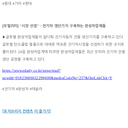
#
#
#
롯데
기아
현대
[
] "
"
모빌리티
시장 선점
…
전기차 생산기지 구축하는 완성차업체들
.
▶
글로벌 완성차업체들이 앞다퉈 전기자동차 전용 생산기지를 구축하고 있다
글로벌 탄소중립 열풍으로 대세로 떠오른 전기차시장을 선점하기 위한 조치로
. 24
풀이된다
일 완성차업계에 따르면 완성차업체들은 최근 잇따라 전기차 전용
.
생산 공장을 구축하고 있다
https://www.edaily.co.kr/news/read?
newsId=01823686632299400&mediaCodeNo=257&OutLnkChk=Y
#
#
#
전기차
완성차
테슬라
[로지브리지 컨텐츠 더 즐기기]