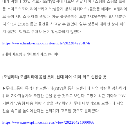
. 22
(IT)
매가 막혔다
일 정보기술
업계에 따르면 전날 네이버쇼핑의 쇼핑몰 플랫
,
(
)
폼 스마트스토어
라이브커머스
생중계 방식 이커머스
플랫폼 네이버 쇼핑라이
.
7
26
8
36
브 등이 서비스 장애를 겪었다
이들 플랫폼에선 오후
시
분부터
시
분까
1
10
.
지 약
시간
분 동안 물건을 사고팔 수 없었다
일부 상품에 대해선 상세 페이
.
지 접근이 막혔고 구매 버튼이 활성화되지 않았다
https://www.hankyung.com/it/article/202204225874i
#
#
#
네이버쇼핑
라이브커머스
네이버
[
]
,
'
'
모빌리티
모빌리티에 꽂힌 롯데
현대 이어
기아
와도 손잡을 듯
(PBV)
▶
롯데그룹이 목적기반모빌리티
을 통한 모빌리티 사업 역량을 강화하기
.
PBV
위해 기아자동차와 조만간 손을 잡을 것으로 보인다
쿠팡이 최근 기아와
기반의 맞춤형 배송 차량 개발을 선언하면서 롯데 내부적으로 모빌리티 사업
.
진출 속도를 높여야한다는 분위기가 고조된 것으로 알려졌다
https://www.newspim.com/news/view/20220421000966