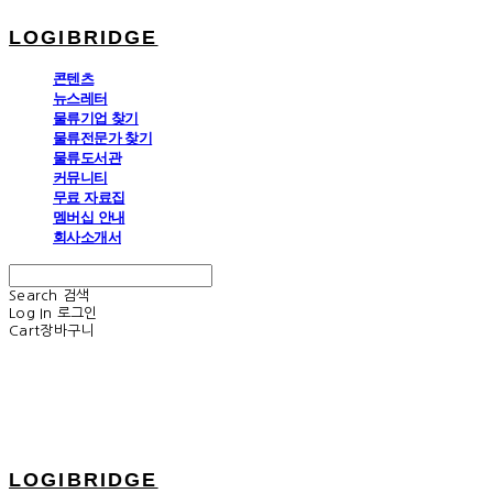
LOGIBRIDGE
콘텐츠
뉴스레터
물류기업 찾기
물류전문가 찾기
물류도서관
커뮤니티
무료 자료집
멤버십 안내
회사소개서
Search
검색
Log In
로그인
Cart
장바구니
LOGIBRIDGE