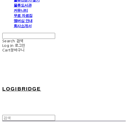
물류전문가 찾기
물류도서관
커뮤니티
무료 자료집
멤버십 안내
회사소개서
Search
검색
Log In
로그인
Cart
장바구니
LOGIBRIDGE