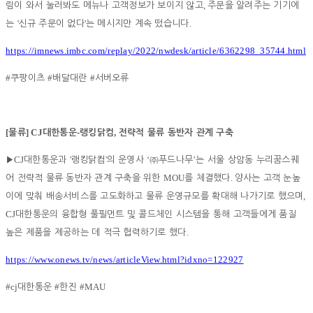
,
림이 와서 눌러봐도 메뉴나 고객정보가 보이지 않고
주문을 알려주는 기기에
'
'
.
는
신규 주문이 없다
는 메시지만 계속 떴습니다
https://imnews.imbc.com/replay/2022/nwdesk/article/6362298_35744.html
#
#
#
쿠팡이츠
배달대란
서버오류
[
] CJ
-
,
물류
대한통운
랭킹닭컴
전략적 물류 동반자 관계 구축
CJ
'
'
‘
’
▶
대한통운과
랭킹닭컴
의 운영사
㈜
푸드나무
는 서울 상암동 누리꿈스퀘
MOU
.
어 전략적 물류 동반자 관계 구축을 위한
를 체결했다
양사는 고객 눈높
,
이에 맞춰 배송서비스를 고도화하고 물류 운영규모를 확대해 나가기로 했으며
CJ
대한통운의 융합형 풀필먼트 및 콜드체인 시스템을 통해 고객들에게 품질
.
높은 제품을 제공하는 데 적극 협력하기로 했다
https://www.onews.tv/news/articleView.html?idxno=122927
#cj
#
#MAU
대한통운
한진