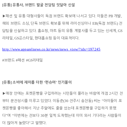
[
]
,
유통
유통사
브랜드 발굴 전담팀 잇달아 신설
.
PB
,
▶
패션 및 유통 대형사들이 독점 브랜드 확보에 나서고 있다
이들은
개발
,
EB(
)
해외 브랜드 소싱
단독 브랜드 확보를 위해 라이선싱이나
독점 브랜드
전
.
,
, GS
담팀을 신설하고 있다
홈쇼핑
마트 등의 유통 계열사를 두고 있는 신세계
, GS
,
.
리테일
온스타일
현대홈쇼핑 등이 대표적이다
http://www.apparelnews.co.kr/news/news_view/?idx=197245
#
#
#GS
브랜드
패션
리테일
[
]
‘
’
유통
소비에 재미를 더한
펀슈머
인기몰이
2
▶
매장 안에는 포켓몬빵을 구입하려는 시민들이 몰리는 바람에 개점
시간 전
.
(36·
)
“
부터 문전성시를 이루고 있었다
이동준
전주시 송천동
씨는
아이들이 포
켓몬빵을 좋아해서 지난 주말에도 줄을 섰는데 포켓몬빵을 구입하지 못했
”
“
30
다
며
이번에는 전보다
분 일찍 도착했는데 이미 와서 기다리는 사람들이
”
.
더 많아져 놀랐다
고 말했다