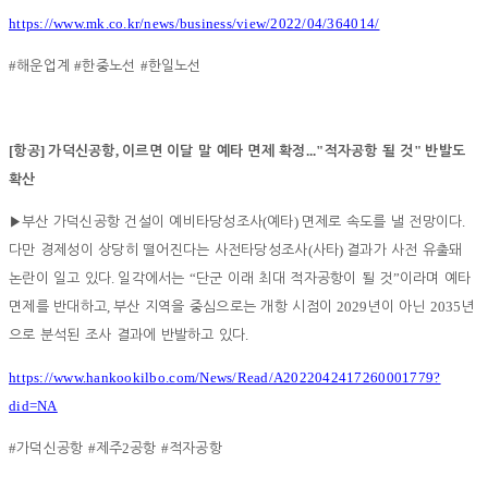
https://www.mk.co.kr/news/business/view/2022/04/364014/
#
#
#
해운업계
한중노선
한일노선
[
]
,
..."
"
항공
가덕신공항
이르면 이달 말 예타 면제 확정
적자공항 될 것
반발도
확산
(
)
.
▶
부산 가덕신공항 건설이 예비타당성조사
예타
면제로 속도를 낼 전망이다
(
)
다만 경제성이 상당히 떨어진다는 사전타당성조사
사타
결과가 사전 유출돼
.
“
”
논란이 일고 있다
일각에서는
단군 이래 최대 적자공항이 될 것
이라며 예타
,
2029
2035
면제를 반대하고
부산 지역을 중심으로는 개항 시점이
년이 아닌
년
.
으로 분석된 조사 결과에 반발하고 있다
https://www.hankookilbo.com/News/Read/A2022042417260001779?
did=NA
#
#
2
#
가덕신공항
제주
공항
적자공항