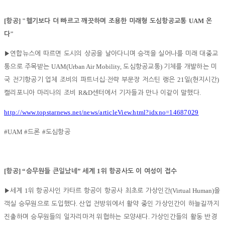
[
] "
UAM
항공
헬기보다 더 빠르고 깨끗하며 조용한 미래형 도심항공교통
온
"
다
▶
연합뉴스에 따르면 도시의 상공을 날아다니며 승객을 실어나를 미래 대중교
UAM(Urban Air Mobility,
)
통으로 주목받는
도심항공교통
기체를 개발하는 미
·
21
(
)
국 전기항공기 업체 조비의 파트너십
전략 부문장 저스틴 랭은
일
현지시간
R&D
.
캘리포니아 마리나의 조비
센터에서 기자들과 만나 이같이 말했다
http://www.topstarnews.net/news/articleView.html?idxno=14687029
#UAM #
#
드론
도심항공
[
] “
”
1
항공
승무원들 큰일났네
세계
위 항공사도 이 여성이 접수
1
(Virtual Human)
▶
세계
위 항공사인 카타르 항공이 항공사 최초로 가상인간
을
.
객실 승무원으로 도입했다
산업 전방위에서 활약 중인 가상인간이 하늘길까지
.
진출하며 승무원들의 일자리마저 위협하는 모양새다
가상인간들의 활동 반경