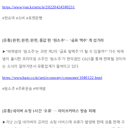
https://www.jjan.kr/article/20220424580231
#
#
#
펀슈머
소비
포켓몬빵
[
]
,
,
,
‘
’
‘
’
유통
완판
완판
완판
몸값 뛴
원소주
…
곰표 맥주
게 섰거라
“
‘
’
2
‘
’
?”
▶
박재범의
원소주
는 과연 제
의
곰표 밀맥주
가 될 수 있을까
가수 박재
‘
’
GS25
범이 출시한 프리미엄 소주인
원소주
가 편의점인
를 통해 판매될 것이라
.
는 소식이 알려지면서 유통업계가 들썩이고 있다
https://www.hani.co.kr/arti/economy/consumer/1040122.html
#
#
#
원소주
주류운송
박재범
[
]
1
'
'
유통
네이버 쇼핑
시간
오류
…
라이브커머스 방송 피해
21
·
▶
지난
일 네이버의 온라인 쇼핑 서비스에 오류가 발생해 한때 상품 판매
구