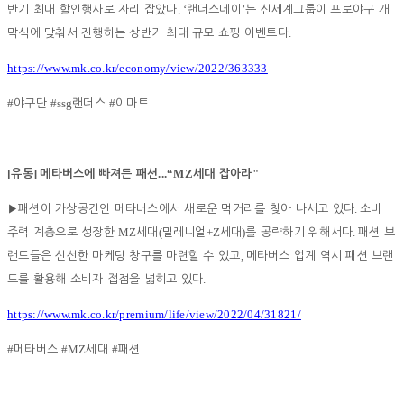
. ‘
’
반기 최대 할인행사로 자리 잡았다
랜더스데이
는 신세계그룹이 프로야구 개
.
막식에 맞춰서 진행하는 상반기 최대 규모 쇼핑 이벤트다
https://www.mk.co.kr/economy/view/2022/363333
#
#ssg
#
야구단
랜더스
이마트
[
]
...“MZ
"
유통
메타버스에 빠져든 패션
세대 잡아라
.
▶
패션이 가상공간인 메타버스에서 새로운 먹거리를 찾아 나서고 있다
소비
MZ
(
+Z
)
.
주력 계층으로 성장한
세대
밀레니얼
세대
를 공략하기 위해서다
패션 브
,
랜드들은 신선한 마케팅 창구를 마련할 수 있고
메타버스 업계 역시 패션 브랜
.
드를 활용해 소비자 접점을 넓히고 있다
https://www.mk.co.kr/premium/life/view/2022/04/31821/
#
#MZ
#
메타버스
세대
패션