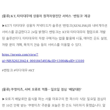
[
] KT,
'
'
물류
타타대우에 상용차 원격차량진단 서비스
쎈링크
제공
KT
'
'(XENLINK)
▶
가 타타대우 상용차 커넥티드카 솔루션
쎈링크
와 내비게이션
24
.
KT
서비스를 공급한다고
일 밝혔다
쎈링크는
와 타타대우의 협업으로 개발
.
,
,
된 솔루션이다
타타대우의 차량 구매자는 앱을 활용해 시동
에어컨 온도 설정
,
.
차량 문의 개폐
목적지 전송 등의 서비스를 이용할 수 있다
https://newsis.com/view/?
id=NISX20220424_0001845493&cID=13004&pID=13100
#
#
#KT
쎈링크
타다대우
[
]
,
'
'
물류
쿠팡이츠
서버 오류로 먹통
‥
일요일 점심
배달대란
.
▶
오로지 배달로만 음식을 파는 서울 마포구의 한 파스타 식당
일요일 점심이
10
'
'
.
면
건 안팎 받는
쿠팡이츠
주문을 오늘은 한 건도 처리하지 못했습니다
알