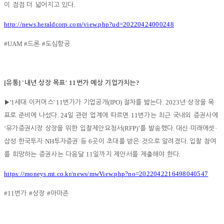
.
이 점점 더 넓어지고 있다
http://news.heraldcorp.com/view.php?ud=20220424000248
#UAM #
#
드론
도심항공
[
] '
' 11
?
유통
내년 상장 목표
번가 예상 기업가치는
'1
' 11
(IPO)
. 2023
▶
세대 이커머스
번가가 기업공개
절차를 밟는다
년 상장을 목
. 24
11
표로 준비에 나섰다
일 관련 업계에 따르면
번가는 최근 국내외 증권사에
‘
(RFP)’
.
·
·
유가증권시장 상장을 위한 입찰제안요청서
를 발송했다
대신
미래에셋
·
·NH
6
.
삼성
한국투자
투자증권 등
곳이 초대를 받은 것으로 알려졌다
입찰 참여
11
.
를 희망하는 증권사는 다음달
일까지 제안서를 제출해야 한다
https://moneys.mt.co.kr/news/mwView.php?no=2022042216498040547
#11
#
#
번가
상장
아마존