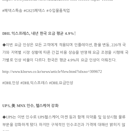
#
#GS25
#
페덱스특송
페덱스
수입물품픽업
DHL
,
4.9%
익스프레스
내년 한국 요금 평균
↑
,
, 220
◆
이번 요금 인상은 모든 고객에게 적용되며 인플레이션
환율 변동
개 국
가와 지역별 시장 상황에 따른 간접 비용 상승을 반영해 요금 조정을 시행해 국
.
4.9%
.
가별로 인상 비율이 다르다
한국은 평균
의 요금 인상이 이뤄진다
http://www.klnews.co.kr/news/articleView.html?idxno=309672
#DHL
#DHL
#DHL
인상
익스프레스
요금인상
UPS,
MNX
,
美
인수
헬스케어 강화
UPS
UPS
,
◆
는 이번 인수로
헬스케어
마켄 등과 함께 의약품 및 임상시험 물류
.
부문을 강화하게 됐다
하지만 구체적인 인수조건과 가격에 대해선 밝히지 않