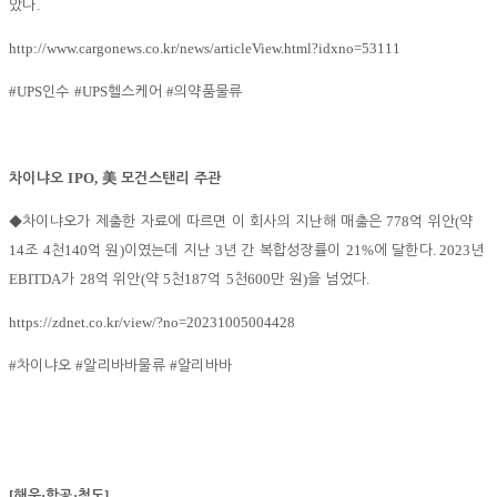
.
았다
http://www.cargonews.co.kr/news/articleView.html?idxno=53111
#UPS
#UPS
#
인수
헬스케어
의약품물류
IPO,
차이냐오
美
모건스탠리 주관
778
(
◆
차이냐오가 제출한 자료에 따르면 이 회사의 지난해 매출은
억 위안
약
14
4
140
)
3
21%
. 2023
조
천
억 원
이였는데 지난
년 간 복합성장률이
에 달한다
년
EBITDA
28
(
5
187
5
600
)
.
가
억 위안
약
천
억
천
만 원
을 넘었다
https://zdnet.co.kr/view/?no=20231005004428
#
#
#
차이냐오
알리바바물류
알리바바
[
·
·
]
해운
항공
철도