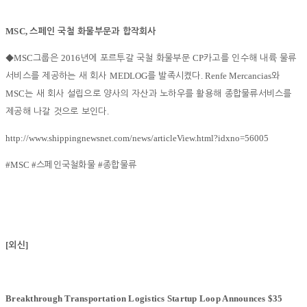
MSC,
스페인 국철 화물부문과 합작회사
MSC
2016
CP
◆
그룹은
년에 포르투갈 국철 화물부문
카고를 인수해 내륙 물류
MEDLOG
. Renfe Mercancias
서비스를 제공하는 새 회사
를 발족시켰다
와
MSC
는 새 회사 설립으로 양사의 자산과 노하우를 활용해 종합물류서비스를
.
제공해 나갈 것으로 보인다
http://www.shippingnewsnet.com/news/articleView.html?idxno=56005
#MSC #
#
스페인국철화물
종합물류
[
]
외신
Breakthrough Transportation Logistics Startup Loop Announces $35