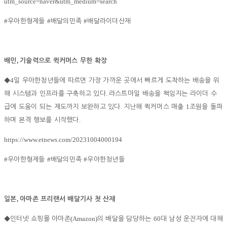
utm_source=naver&utm_medium=search
#
#
#
우아한형제들
배달의민족
배달라이더산재
,
배민
기술력으로 퀵커머스 무한 확장
4
◆
일 우아한청년들에 따르면 가장 가까운 곳에서 빠르게 도착하는 배송을 위
.
해 시스템과 인프라를 구축하고 있다
라스트마일 배송을 책임지는 라이더 수
.
1
급에 도움이 되는 제도까지 보완하고 있다
지난해 퀵커머스 매출
조원을 돌파
.
하며 본격 행보를 시작했다
https://www.etnews.com/20231004000194
#
#
#
우아한형제들
배달의민족
우아한청년들
,
일본
아마존 프리랜서 배달기사 첫 산재
(Amazon)
60
◆
인터넷 쇼핑몰 아마존
의 배달을 담당하는
대 남성 운전자에 대해