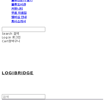
물류전문가 찾기
물류도서관
커뮤니티
무료 자료집
멤버십 안내
회사소개서
Search
검색
Log In
로그인
Cart
장바구니
LOGIBRIDGE