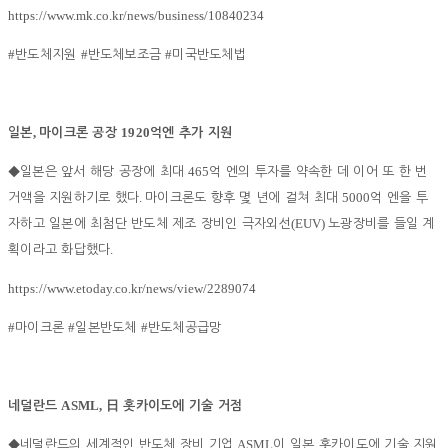
https://www.mk.co.kr/news/business/10840234
#
#
#
반도체지원
반도체보조금
미국반도체법
,
1920
일본
마이크론 공장
억엔 추가 지원
465
◆
일본은 앞서 해당 공장에 최대
억 엔의 투자를 약속한 데 이어 또 한 번
.
5000
거액을 지원하기로 했다
마이크론도 향후 몇 년에 걸쳐 최대
억 엔을 투
(EUV)
자하고 일본에 최첨단 반도체 제조 장비인 극자외선
노광장비를 들일 계
.
획이라고 화답했다
https://www.etoday.co.kr/news/view/2289074
#
#
#
마이크론
일본반도체
반도체공급망
ASML,
네덜란드
日
홋카이도에 기술 거점
ASML
◆
네덜란드의 세계적인 반도체 장비 기업
이 일본 홋카이도에 기술 지원