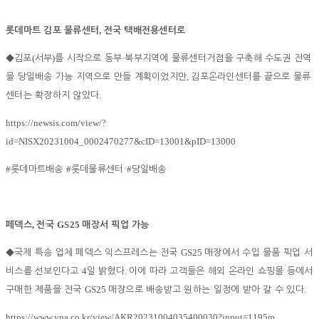
,
롯데마트 김포 물류센터
전국 택배전용센터로
(
)
·
◆
김포
서부
를 시작으로 동부
북부지역에 물류센터거점을 구축해 수도권 전역
,
을 당일배송 가능 지역으로 만들 계획이었지만
김포온라인센터를 끝으로 물류
.
센터는 확장하지 않았다
https://newsis.com/view/?
id=NISX20231004_0002470277&cID=13001&pID=13000
#
#
#
롯데마트배송
롯데물류센터
당일배송
,
GS25
페덱스
전국
매장서 픽업 가능
GS25
◆
국제 특송 업체 페덱스 익스프레스는 전국
매장에서 수입 물품 픽업 서
4
.
비스를 선보인다고
일 밝혔다
이에 따라 고객들은 해외 온라인 쇼핑몰 등에서
GS25
.
구매한 제품을 전국
매장으로 배송받고 원하는 일정에 받아 갈 수 있다
https://www.yna.co.kr/view/AKR20231004035400030?input=1195m