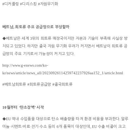
#
#
#
디커플링
디리스킹
자원무기화
,
베트남
희토류 주요 공급망으로 부상할까
3
◆
베트남은 세계
위의 희토류 매장국이지만 자본과 기술이 부족해 사실상 방
.
치되고 있었다
하지만 중국 자원 무기화 우려가 커지면서 베트남이 희토류 공
.
급망의 주요 기지로서 가능성이 커지고 있다
http://www.g-enews.com/ko-
kr/news/article/news_all/20230926114259742237926aa152_1/article.html
#
#
#
베트남희토류
희토류공급망
중국희토류
10
‘
’
월부터
탄소장벽
시작
EU
.
◆
역내 수입품을 대상으로 탄소 배출량을 따져 환경 비용을 부과한다
알루
·
·
·
·
6
, EU
미늄
시멘트
비료
전기
수소 등의
개 품목이 대상인데
수출 비중이 크고