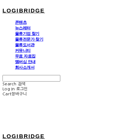
LOGIBRIDGE
콘텐츠
뉴스레터
물류기업 찾기
물류전문가 찾기
물류도서관
커뮤니티
무료 자료집
멤버십 안내
회사소개서
Search
검색
Log In
로그인
Cart
장바구니
LOGIBRIDGE