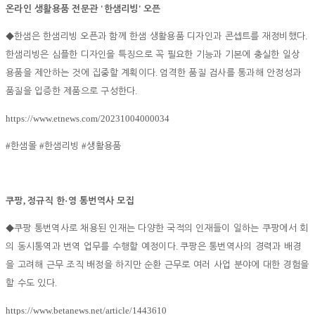
'
'
온라인 생활용품 전문관
한샘리빙
오픈
.
◆
한샘은 한샘리빙 오픈과 함께 한샘 생활용품 디자인과 콘셉트를 재정비했다
한샘리빙은 심플한 디자인을 특징으로 꼭 필요한 기능과 기본에 충실한 일상
.
용품을 제안하는 것에 집중할 계획이다
엄격한 품질 검사를 통과해 안정성과
.
품질을 입증한 제품으로 구성한다
https://www.etnews.com/20231004000034
#
#
#
한샘몰
한샘리빙
생활용품
,
·
쿠팡
정규직 한
영 통번역사 모집
◆
쿠팡 통번역사로 채용된 인재는 다양한 국적의 인재들이 일하는 쿠팡에서 회
.
의 동시통역과 번역 업무를 수행할 예정이다
쿠팡은 통번역사의 경력과 배경
을 고려해 근무 조직 배정을 하지만 순환 근무로 여러 사업 분야에 대한 경험을
.
할 수도 있다
https://www.betanews.net/article/1443610