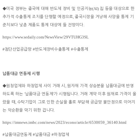
(AI)
◆
미국 정부는 중국에 대해 반도체 장비 및 인공지능
칩 등을 대상으로 한
,
추가적 수출통제 조치를 단행할 예정으로
중국시장을 겨냥해 사양을 통제 기
.
준치보다 낮춘 제품도 통제 대상에 들 전망이다
https://www.sedaily.com/NewsView/29VTUHG3SL
#
#
#
첨단산업공급망
반도체장비수출통제
수출통제
납품대금 연동제 시행
,
◆
원청업체와 하청업체 사이 거래 시
원자재 가격 상승분을 납품대금에 반영
'
'
.
하도록 하는
납품대금 연동제
가 시행됩니다
거래 계약 이후 원재료 가격이 올
,
랐을 때
수탁기업이 그로 인한 손실을 홀로 부담해 공급망 불안정으로 이어지
.
는 악순환을 막기 위한 겁니다
https://imnews.imbc.com/news/2023/econo/article/6530059_36140.html
#
#
#
납품대금연동제
납품대금
하청업체