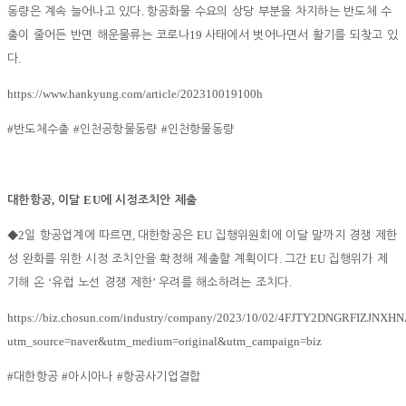
.
동량은 계속 늘어나고 있다
항공화물 수요의 상당 부분을 차지하는 반도체 수
19
출이 줄어든 반면 해운물류는 코로나
사태에서 벗어나면서 활기를 되찾고 있
.
다
https://www.hankyung.com/article/202310019100h
#
#
#
반도체수출
인천공항물동량
인천항물동량
,
EU
대한항공
이달
에 시정조치안 제출
2
,
EU
◆
일 항공업계에 따르면
대한항공은
집행위원회에 이달 말까지 경쟁 제한
.
EU
성 완화를 위한 시정 조치안을 확정해 제출할 계획이다
그간
집행위가 제
‘
’
.
기해 온
유럽 노선 경쟁 제한
우려를 해소하려는 조치다
https://biz.chosun.com/industry/company/2023/10/02/4FJTY2DNGRFIZJNX
utm_source=naver&utm_medium=original&utm_campaign=biz
#
#
#
대한항공
아시아나
항공사기업결합