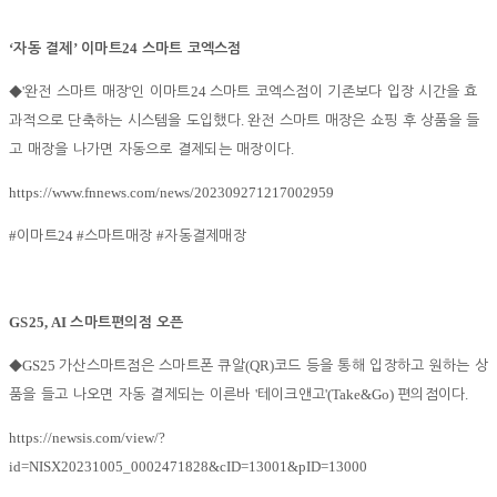
‘
’
24
자동 결제
이마트
스마트 코엑스점
'
'
24
◆
완전 스마트 매장
인 이마트
스마트 코엑스점이 기존보다 입장 시간을 효
.
과적으로 단축하는 시스템을 도입했다
완전 스마트 매장은 쇼핑 후 상품을 들
.
고 매장을 나가면 자동으로 결제되는 매장이다
https://www.fnnews.com/news/202309271217002959
#
24 #
#
이마트
스마트매장
자동결제매장
GS25, AI
스마트편의점 오픈
GS25
(QR)
◆
가산스마트점은 스마트폰 큐알
코드 등을 통해 입장하고 원하는 상
'
'(Take&Go)
.
품을 들고 나오면 자동 결제되는 이른바
테이크앤고
편의점이다
https://newsis.com/view/?
id=NISX20231005_0002471828&cID=13001&pID=13000