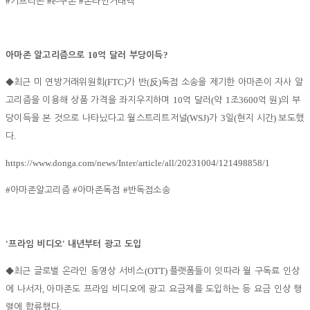
#
#e-
#
기프티콘
쿠폰
온라인거래액
10
?
아마존 알고리즘으로
억 달러 부당이득
(FTC)
(
)
◆
최근 미 연방거래위원회
가 반
反
독점 소송을 제기한 아마존이 자사 알
10
(
1
3600
)
고리즘을 이용해 상품 가격을 좌지우지하며
억 달러
약
조
억 원
의 부
(WSJ)
3
(
)
당이득을 본 것으로 나타났다고 월스트리트저널
가
일
현지 시간
보도했
.
다
https://www.donga.com/news/Inter/article/all/20231004/121498858/1
#
#
#
아마존알고리즘
아마존독점
반독점소송
'
'
프라임 비디오
내년부터 광고 도입
(OTT)
◆
최근 글로벌 온라인 동영상 서비스
플랫폼들이 잇따라 월 구독료 인상
,
에 나서자
아마존도 프라임 비디오에 광고 요금제를 도입하는 등 요금 인상 행
.
렬에 합류했다