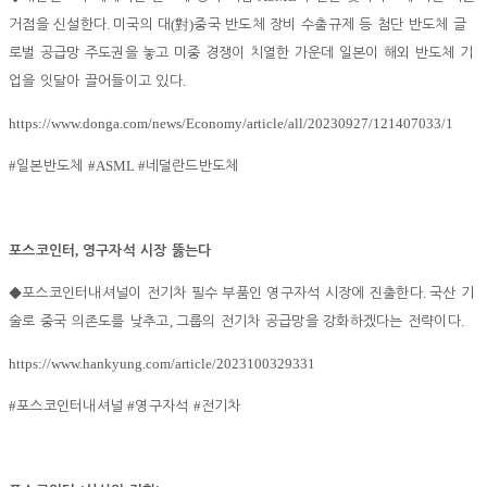
.
(
)
거점을 신설한다
미국의 대
對
중국 반도체 장비 수출규제 등 첨단 반도체 글
로벌 공급망 주도권을 놓고 미중 경쟁이 치열한 가운데 일본이 해외 반도체 기
.
업을 잇달아 끌어들이고 있다
https://www.donga.com/news/Economy/article/all/20230927/121407033/1
#
#ASML #
일본반도체
네덜란드반도체
,
포스코인터
영구자석 시장 뚫는다
.
◆
포스코인터내셔널이 전기차 필수 부품인 영구자석 시장에 진출한다
국산 기
,
.
술로 중국 의존도를 낮추고
그룹의 전기차 공급망을 강화하겠다는 전략이다
https://www.hankyung.com/article/2023100329331
#
#
#
포스코인터내셔널
영구자석
전기차