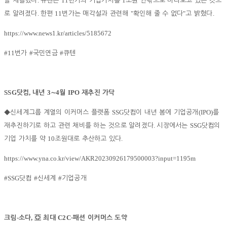
.
11
1
을 체결했다
큐텐은
번가의 기업가치를
조원 안팎으로 바라보고 있는 것으
.
11
"
"
.
로 알려졌다
한편
번가는 매각설과 관련해
확인해 줄 수 없다
고 밝혔다
https://www.news1.kr/articles/5185672
#11
#
#
번가
국민연금
큐텐
SSG
,
3
4
IPO
닷컴
내년
∼
월
재추진 가닥
SSG
(IPO)
◆
신세계그룹 계열의 이커머스 플랫폼
닷컴이 내년 봄에 기업공개
를
.
SSG
재추진하기로 하고 관련 채비를 하는 것으로 알려졌다
시장에서는
닷컴의
10
.
기업 가치를 약
조원대로 추산하고 있다
https://www.yna.co.kr/view/AKR20230926179500003?input=1195m
#SSG
#
#
닷컴
신세계
기업공개
-
,
C2C·
크림
소다
亞
최대
패션 이커머스 도약