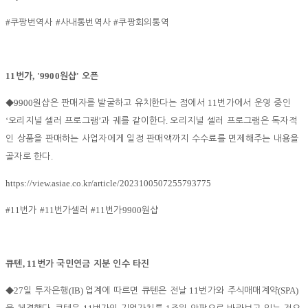
#
#
#
쿠팡번역사
사내통번역사
쿠팡회의통역
11
, '9900
'
번가
원샵
오픈
9900
11
◆
원샵은 판매자를 발굴하고 유치한다는 점에서
번가에서 운영 중인
‘
’
.
오리지널 셀러 프로그램
과 궤를 같이한다
오리지널 셀러 프로그램은 독자적
인 상품을 판매하는 사업자에게 일정 판매액까지 수수료를 면제해주는 내용을
.
골자로 한다
https://view.asiae.co.kr/article/2023100507255793775
#11
#11
#11
9900
번가
번가셀러
번가
원샵
, 11
큐텐
번가 국민연금 지분 인수 타진
27
(IB)
11
(SPA)
◆
일 투자은행
업계에 따르면 큐텐은 전날
번가와 주식매매계약