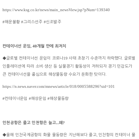
https://www.ksg.co.kr/news/main_newsView.jsp?pNum=139340
#
#
#
해운불황
그리스선주
신조발주
, 40
컨테이너선 운임
개월 만에 최저치
19
.
◆
글로벌 컨테이너선 운임이 코로나
사태 초창기 수준까지 하락했다
글로벌
·
인플레이션에 따라 소비
생산 등 실물경기 활동성이 저하되자 경기 민감도가
.
큰 컨테이너선을 중심으로 해상물동량 수요가 둔화한 탓이다
https://n.news.naver.com/mnews/article/018/0005588296?sid=101
#
#
#
컨테이너운임
해상운임
해상물동량
...
?
인천공항은 줄고 인천항은 늘고
왜
,
◆
올해 인천국제공항의 화물 물동량은 지난해보다 줄고
인천항의 컨테이너 물