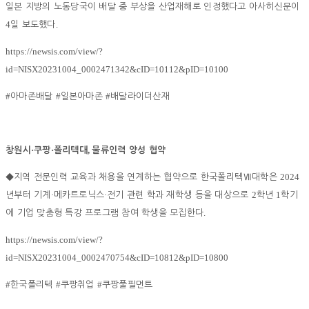
일본 지방의 노동당국이 배달 중 부상을 산업재해로 인정했다고 아사히신문이
4
.
일 보도했다
https://newsis.com/view/?
id=NISX20231004_0002471342&cID=10112&pID=10100
#
#
#
아마존배달
일본아마존
배달라이더산재
·
·
,
창원시
쿠팡
폴리텍대
물류인력 양성 협약
2024
◆
지역 전문인력 교육과 채용을 연계하는 협약으로 한국폴리텍
Ⅶ
대학은
·
·
2
1
년부터 기계
메카트로닉스
전기 관련 학과 재학생 등을 대상으로
학년
학기
.
에 기업 맞춤형 특강 프로그램 참여 학생을 모집한다
https://newsis.com/view/?
id=NISX20231004_0002470754&cID=10812&pID=10800
#
#
#
한국폴리텍
쿠팡취업
쿠팡풀필먼트