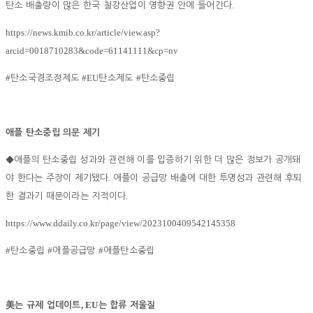
.
탄소 배출량이 많은 한국 철강산업이 영향권 안에 들어간다
https://news.kmib.co.kr/article/view.asp?
arcid=0018710283&code=61141111&cp=nv
#
#EU
#
탄소국경조정제도
탄소제도
탄소중립
애플 탄소중립 의문 제기
◆
애플의 탄소중립 성과와 관련해 이를 입증하기 위한 더 많은 정보가 공개돼
.
야 한다는 주장이 제기됐다
애플이 공급망 배출에 대한 투명성과 관련해 후퇴
.
한 결과기 때문이라는 지적이다
https://www.ddaily.co.kr/page/view/2023100409542145358
#
#
#
탄소중립
애플공급망
애플탄소중립
, EU
美
는 규제 업데이트
는 합류 저울질