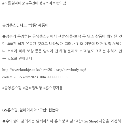
#
#
#
자동결제매장
무인매장
스마트편의점
'
'
공영홈쇼핑서도
짝퉁
제품이
·
·
◆
정부가 운영하는 공영홈쇼핑에서 신발
의류
보석 등 위조 상품이 확인된 것
400
.
만
건 넘게 유통된 것으로 나타났다
그러나 위조 여부에 대한 법적 처벌이
나 소비자 피해 보상 등은 당사자 간 해결 문제로 보고 별도 조치는 취하지 않
.
은 것으로 전해졌다
http://www.kookje.co.kr/news2011/asp/newsbody.asp?
code=0200&key=20231004.99099000839
#
#
#
공영홈쇼핑
홈쇼핑짝퉁
홈쇼핑가품
GS
,
'
‘
홈쇼핑
말레이시아
고샵
접는다
'
'(Go Shop)
◆
수익성이 떨어지는 말레이시아 홈쇼핑 채널
고샵
사업을 과감히