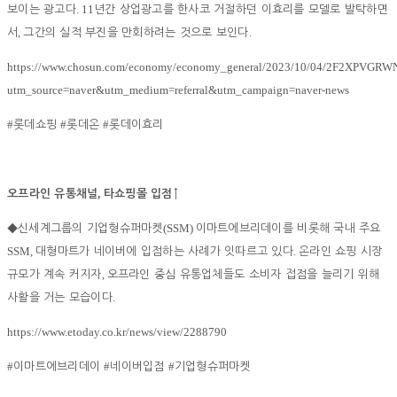
. 11
보이는 광고다
년간 상업광고를 한사코 거절하던 이효리를 모델로 발탁하면
,
.
서
그간의 실적 부진을 만회하려는 것으로 보인다
https://www.chosun.com/economy/economy_general/2023/10/04/2F2XPV
utm_source=naver&utm_medium=referral&utm_campaign=naver-news
#
#
#
롯데쇼핑
롯데온
롯데이효리
,
오프라인 유통채널
타쇼핑몰 입점
↑
(SSM)
◆
신세계그룹의 기업형슈퍼마켓
이마트에브리데이를 비롯해 국내 주요
SSM,
.
대형마트가 네이버에 입점하는 사례가 잇따르고 있다
온라인 쇼핑 시장
,
규모가 계속 커지자
오프라인 중심 유통업체들도 소비자 접점을 늘리기 위해
.
사활을 거는 모습이다
https://www.etoday.co.kr/news/view/2288790
#
#
#
이마트에브리데이
네이버입점
기업형슈퍼마켓