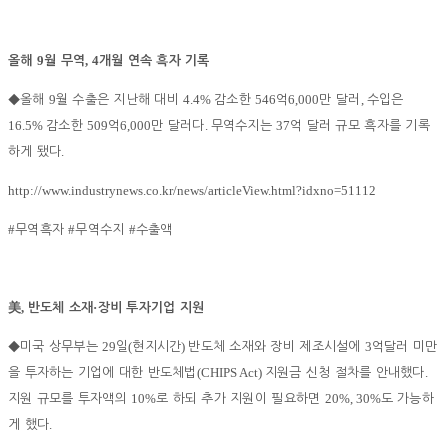
9
, 4
올해
월 무역
개월 연속 흑자 기록
9
4.4%
546
6,000
,
◆
올해
월 수출은 지난해 대비
감소한
억
만 달러
수입은
16.5%
509
6,000
.
37
감소한
억
만 달러다
무역수지는
억 달러 규모 흑자를 기록
.
하게 됐다
http://www.industrynews.co.kr/news/articleView.html?idxno=51112
#
#
#
무역흑자
무역수지
수출액
,
·
美
반도체 소재
장비 투자기업 지원
29
(
)
3
◆
미국 상무부는
일
현지시간
반도체 소재와 장비 제조시설에
억달러 미만
(CHIPS Act)
.
을 투자하는 기업에 대한 반도체법
지원금 신청 절차를 안내했다
10%
20%, 30%
지원 규모를 투자액의
로 하되 추가 지원이 필요하면
도 가능하
.
게 했다