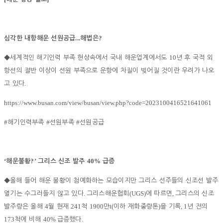
...
?
심각한 내항해운 선원공급
해법은
10
◆
세계적인 해기인력 부족 현상속에서 국내 해운업계에서도
년 후 국적 외
항선의 절반 이상이 선원 부족으로 운항에 차질이 빚어질 것이란 우려가 나오
.
고 있다
https://www.busan.com/view/busan/view.php?code=2023100416521641061
#
#
#
해기인력부족
선원부족
선원공급
‘
?’
40%
해운불황
그리스 신조 발주
급증
◆
올해 들어 해운 불황이 첨예화하는 모습이지만 그리스 선주들의 신조선 발주
.
(UGS)
,
열기는 수그러들지 않고 있다
그리스해운협회
에 따르면
그리스의 신조
4
241
1900
t(
)
, 1
발주량은 올해
월 현재
척
만
이하 재화중량톤
을 기록
년 전의
173
40%
.
척에 비해
급증했다