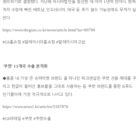
.
1
.
정리하기로 결정했다
지난해 러시아법인을 청산한 데 이어
년여 만이다
현재
,
,
적자 수렁에 빠진 베트남
인도네시아
태국 등 추가 철수 가능성에도 무게가 실
.
린다
https://www.theguru.co.kr/news/article.html?no=60760
#GS
#
#
홈쇼핑
말레이시아홈쇼핑
말레이시아고샵
'
' 11
쿠캣
개국 수출 본격화
◆
홍콩 내 가장 큰 슈퍼마켓 브랜드 중 하나인 파크앤샵은 쿠캣 전용 매대를 꾸
K
리고 한글이 들어간 홍보물을 그대로 사용하는 등 쿠캣 브랜드를 통한
푸드
.
인기몰이에 가장 적극적으로 나서고 있다
https://www.news1.kr/articles/5187876
#GS
#
#
리테일
쿠캣
쿠캣수출