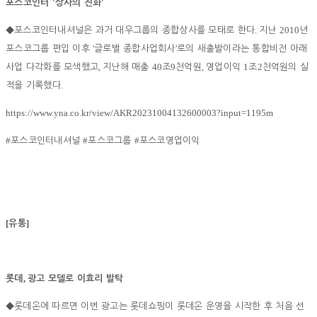
'
'
포스코인터
상사의 진화
.
2010
◆
포스코인터내셔널은 과거 대우그룹의 종합상사를 모태로 한다
지난
년
'
'
포스코그룹 편입 이후
글로벌 종합사업회사
로의 새출발이라는 통합비전 아래
,
40
9
,
1
2
사업 다각화를 모색했고
지난해 매출
조
천억원
영업이익
조
천억원의 실
.
적을 기록했다
https://www.yna.co.kr/view/AKR20231004132600003?input=1195m
#
#
#
포스코인터내셔널
포스코그룹
포스코영업이익
[
]
유통
,
롯데
광고 모델로 이효리 발탁
◆
롯데온에 따르면 이번 광고는 롯데쇼핑이 롯데온 운영을 시작한 후 처음 선