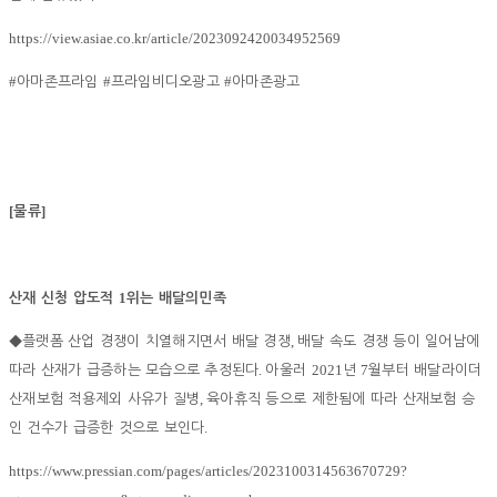
https://view.asiae.co.kr/article/2023092420034952569
#
#
#
아마존프라임
프라임비디오광고
아마존광고
[
]
물류
1
산재 신청 압도적
위는 배달의민족
,
◆
플랫폼 산업 경쟁이 치열해지면서 배달 경쟁
배달 속도 경쟁 등이 일어남에
.
2021
7
따라 산재가 급증하는 모습으로 추정된다
아울러
년
월부터 배달라이더
,
산재보험 적용제외 사유가 질병
육아휴직 등으로 제한됨에 따라 산재보험 승
.
인 건수가 급증한 것으로 보인다
https://www.pressian.com/pages/articles/2023100314563670729?