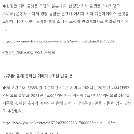
◆
한정판 거래 플랫폼 크림이 일본 최대 한정판 거래 플랫폼 스니커덩크
(SNDK)
운영사 소다와 경영 통합을 발표해 아시아 최대 패션이커머스 플랫폼
.
도약에 나선다
이번 투자를 통해 소다는 크림의 연결자회사로 편입될 예정이
.
다
http://www.enewstoday.co.kr/news/articleView.html?idxno=2043225
#
#
#
한정판거래
크림
스니커덩크
'e-
'
8
쿠폰
올해 온라인 거래액
조원 넘을 듯
2018
2
1
85
e
2020
4
4
952
◆
년
조
천
억원 수준이던
쿠폰 서비스 거래액은
년
조
천
, 2021
6
997
7
3
259
억원으로 늘었고
년
조
억원에서 지난해
조
천
억원으로 성장을
.
8
거듭했다
이런 추세가 계속되면 올해 연간 거래액은
조원을 가뿐히 넘길 것으
.
로 추산된다
https://www.yna.co.kr/view/AKR20230927131700003?input=1195m