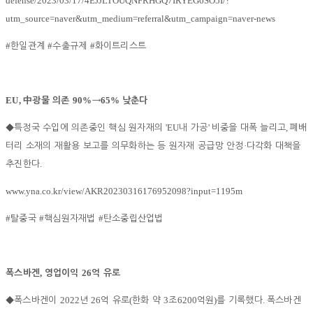
defense/2023/03/17/4EJJLTOUQNFRHGQ7IRYEG6SO5I/?
utm_source=naver&utm_medium=referral&utm_campaign=naver-news
#
#
#
한일관계
수출규제
화이트리스트
EU,
90%
65%
中
광물 의존
→
낮춘다
'EU
'
,
◆
특정국 수입에 의존중인 핵심 원자재의
내 가공
비중을 대폭 늘리고
폐배
·
터리 소재의 재활용 보고를 의무화하는 등 원자재 공급망 안정
다각화 대책을
.
추진한다
www.yna.co.kr/view/AKR20230316176952098?input=1195m
#
#
#
탈중국
핵심원자재법
탄소중립산업법
,
26
폭스바겐
영업이익
억 유로
2022
26
(
3
6200
)
.
◆
폭스바겐이
년
억 유로
한화 약
조
억원
를 기록했다
폭스바겐