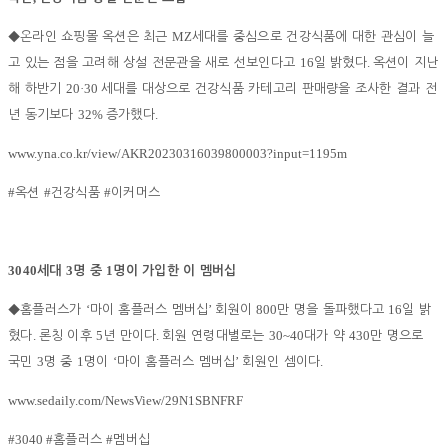
MZ
◆
온라인 쇼핑몰 옥션은 최근
세대를 중심으로 건강식품에 대한 관심이 늘
16
.
고 있는 점을 고려해 상설 전문관을 새로 선보인다고
일 밝혔다
옥션이 지난
20·30
해 하반기
세대를 대상으로 건강식품 카테고리 판매량을 조사한 결과 전
32%
.
년 동기보다
증가했다
www.yna.co.kr/view/AKR20230316039800003?input=1195m
#
#
#
옥션
건강식품
이커머스
3040
3
1
세대
명 중
명이 가입한 이 멤버십
‘
’
800
16
◆
홈플러스가
마이 홈플러스 멤버십
회원이
만 명을 돌파했다고
일 밝
.
5
.
30~40
430
혔다
론칭 이후
년 만이다
회원 연령대별로는
대가 약
만 명으로
3
1
‘
’
.
국민
명 중
명이
마이 홈플러스 멤버십
회원인 셈이다
www.sedaily.com/NewsView/29N1SBNFRF
#3040 #
#
홈플러스
멤버십