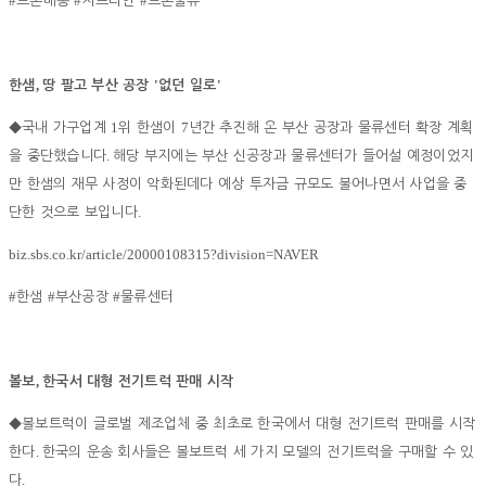
#
#
#
드론배송
지프라인
드론물류
,
'
'
한샘
땅 팔고 부산 공장
없던 일로
1
7
◆
국내 가구업계
위 한샘이
년간 추진해 온 부산 공장과 물류센터 확장 계획
.
을 중단했습니다
해당 부지에는 부산 신공장과 물류센터가 들어설 예정이었지
만 한샘의 재무 사정이 악화된데다 예상 투자금 규모도 불어나면서 사업을 중
.
단한 것으로 보입니다
biz.sbs.co.kr/article/20000108315?division=NAVER
#
#
#
한샘
부산공장
물류센터
,
볼보
한국서 대형 전기트럭 판매 시작
◆
볼보트럭이 글로벌 제조업체 중 최초로 한국에서 대형 전기트럭 판매를 시작
.
한다
한국의 운송 회사들은 볼보트럭 세 가지 모델의 전기트럭을 구매할 수 있
.
다