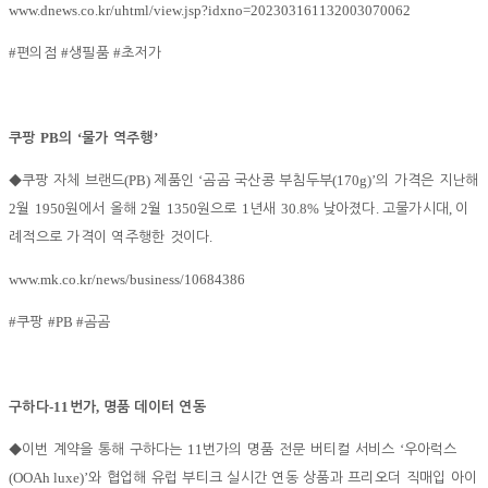
www.dnews.co.kr/uhtml/view.jsp?idxno=202303161132003070062
#
#
#
편의점
생필품
초저가
PB
‘
’
쿠팡
의
물가 역주행
(PB)
‘
(170g)’
◆
쿠팡 자체 브랜드
제품인
곰곰 국산콩 부침두부
의 가격은 지난해
2
1950
2
1350
1
30.8%
.
,
월
원에서 올해
월
원으로
년새
낮아졌다
고물가시대
이
.
례적으로 가격이 역주행한 것이다
www.mk.co.kr/news/business/10684386
#
#PB #
쿠팡
곰곰
-11
,
구하다
번가
명품 데이터 연동
11
‘
◆
이번 계약을 통해 구하다는
번가의 명품 전문 버티컬 서비스
우아럭스
(OOAh luxe)’
와 협업해 유럽 부티크 실시간 연동 상품과 프리오더 직매입 아이