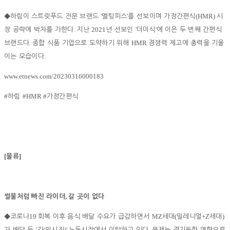
'
'
(HMR)
◆
하림이 스트릿푸드 전문 브랜드
멜팅피스
를 선보이며 가정간편식
시
.
2021
'
'
장 공략에 박차를 가한다
지난
년 선보인
더미식
에 이은 두 번째 간편식
.
HMR
브랜드다
종합 식품 기업으로 도약하기 위해
경쟁력 제고에 총력을 기울
.
이는 모습이다
www.etnews.com/20230316000183
#
#HMR #
하림
가정간편식
[
]
물류
,
썰물처럼 빠진 라이더
갈 곳이 없다
19
MZ
(
+Z
)
◆
코로나
회복 이후 음식 배달 수요가 급감하면서
세대
밀레니얼
세대
'
(
)'
.
가 배달 등
긱
임시직
노동시장에서 이탈하고 있다
문제는 경기둔화 영향으로