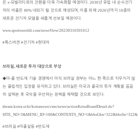
e-
. 2030
은
모빌리티로의 전환을 더욱 가속화할 예정이다
년 유럽 내 순수전기
80%
,
2026
10
차의 비중은
내외가 될 것으로 예상되며
이를 위해
년까지
종의
.
새로운 전기차 모델을 새롭게 선보일 예정이다
www.sportsworldi.com/newsView/20230316501612
#
#
#
폭스바겐
전기차
현대차
,
브라질
새로운 투자 대상으로 부상
-
◆
미
중 반도체 기술 경쟁에서 아직 브라질 정부는 어느 한 쪽으로 치우치지 않
.
는 중립적인 입장을 유지하고 있다
브라질은 미국과 중국의 투자 계획을 꼼꼼
.
히 살펴본 후 국익을 우선하는 정책을 채택할 것으로 보인다
dream.kotra.or.kr/kotranews/cms/news/actionKotraBoardDetail.do?
SITE_NO=3&MENU_ID=100&CONTENTS_NO=1&bbsGbn=322&bbsSn=322&p
#
#
#
브라질
미중갈등
반도체