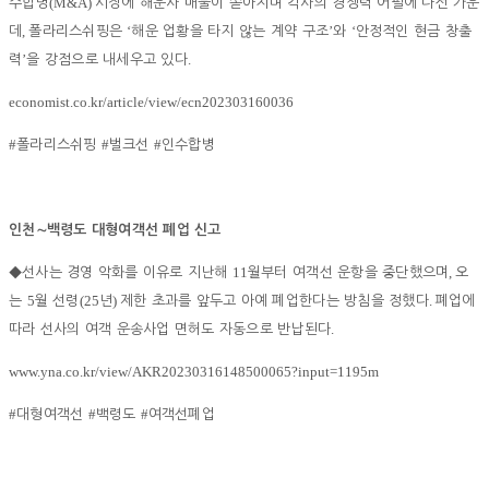
(M&A)
수합병
시장에 해운사 매물이 쏟아지며 각사의 경쟁력 어필에 나선 가운
,
‘
’
‘
데
폴라리스쉬핑은
해운 업황을 타지 않는 계약 구조
와
안정적인 현금 창출
’
.
력
을 강점으로 내세우고 있다
economist.co.kr/article/view/ecn202303160036
#
#
#
폴라리스쉬핑
벌크선
인수합병
인천
∼
백령도 대형여객선 폐업 신고
11
,
◆
선사는 경영 악화를 이유로 지난해
월부터 여객선 운항을 중단했으며
오
5
(25
)
.
는
월 선령
년
제한 초과를 앞두고 아예 폐업한다는 방침을 정했다
폐업에
.
따라 선사의 여객 운송사업 면허도 자동으로 반납된다
www.yna.co.kr/view/AKR20230316148500065?input=1195m
#
#
#
대형여객선
백령도
여객선폐업