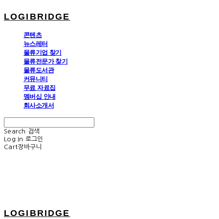
LOGIBRIDGE
콘텐츠
뉴스레터
물류기업 찾기
물류전문가 찾기
물류도서관
커뮤니티
무료 자료집
멤버십 안내
회사소개서
Search
검색
Log In
로그인
Cart
장바구니
LOGIBRIDGE