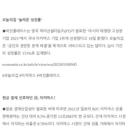
‘
’
오늘의집
놀라운 성장률
(FT)
‘
◆
버킷플레이스는 영국 파이낸셜타임즈
가 발표한
아시아 태평양 고성장
2023’
1
16
.
기업
에서 국내 이커머스 기업
위에 선정됐다고
일 밝혔다
오늘의집
‘
’
.
은
공간과 관련한 문제 해결
을 목적으로 서비스되고 있는 앱이다
심사 기간
153%
.
의 성장률은
로 집계됐다
economist.co.kr/article/view/ecn202303160045
#
#
#
오늘의집
이커머스
버킷플레이스
,
현금 결제 선호하던
日
이커머스
↑
2021
B2C
◆
일본 경제산업성이 발표한 바에 따르면
년 일본의
이커머스 상품
8.5%
13
2865
.
판매분야는 전년 대비
증가한
조
억 엔 규모다
전체 이커머스 시장
8.78%
.
에서 차지하는 비중은
이다
이커머스 시장이 전체 상품 거래에서 차지하