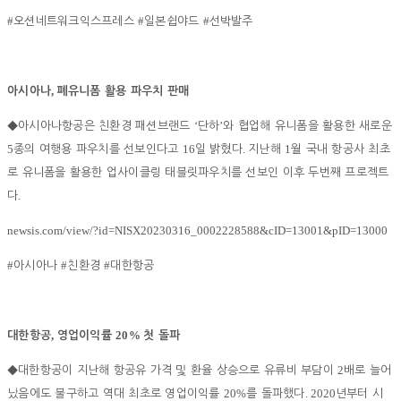
#
#
#
오션네트워크익스프레스
일본쉽야드
선박발주
,
아시아나
폐유니폼 활용 파우치 판매
‘
’
◆
아시아나항공은 친환경 패션브랜드
단하
와 협업해 유니폼을 활용한 새로운
5
16
.
1
종의 여행용 파우치를 선보인다고
일 밝혔다
지난해
월 국내 항공사 최초
로 유니폼을 활용한 업사이클링 태블릿파우치를 선보인 이후 두번째 프로젝트
.
다
newsis.com/view/?id=NISX20230316_0002228588&cID=13001&pID=13000
#
#
#
아시아나
친환경
대한항공
,
20%
대한항공
영업이익률
첫 돌파
2
◆
대한항공이 지난해 항공유 가격 및 환율 상승으로 유류비 부담이
배로 늘어
20%
. 2020
났음에도 불구하고 역대 최초로 영업이익률
를 돌파했다
년부터 시