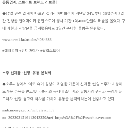
,
유통업계
스트리트 브랜드 러브콜
↑
17
24
26
3
◆
일 관련 업계에 따르면 갤러리아백화점이 지난달
일부터
일까지
일
1
4000
.
간 진행한 언더마이카 팝업스토어 행사 기간
억
만원의 매출을 올렸다
구
3
.
매 제한과 재방문을 금지했음에도
일간 준비한 물량은 완판됐다
www.news1.kr/articles/4984383
#
#
#
갤러리아
언더마이카
팝업스토어
'
'
소주 신제품
선양
유통 본격화
'
'
'
'
◆
소주시장에서
제로 슈거
경쟁이 치열한 가운데 신제품
선양
소주가 시장에
.
뜨거운 주목을 받고있다
출시와 동시에 소비자와 유통가의 관심과 문의가 쇄
'
'
.
도하자
선양
출고에 박차를 가하며 유통을 본격화하는데 집중하고 있다
mnb.moneys.co.kr/mnbview.php?
no=2023031516113042350&ref=https%3A%2F%2Fsearch.naver.com