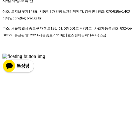
사업자정보확인
상호: 로지브릿지 | 대표: 김동민 | 개인정보관리책임자: 김동민 | 전화: 070-8286-1403 |
이메일: pr@logibridge.kr
주소: 서울특별시 종로구 대학로12길 61, 5층 501호 M781호 | 사업자등록번호:
832-06-
01392
| 통신판매:
2023-서울종로-1518호
| 호스팅제공자: (주)식스샵