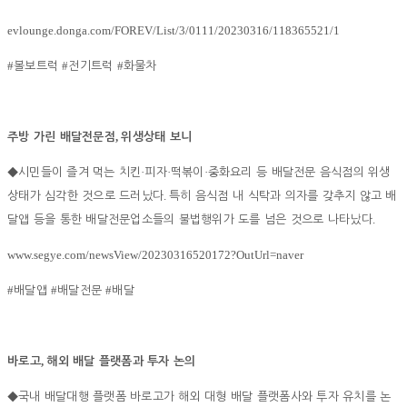
evlounge.donga.com/FOREV/List/3/0111/20230316/118365521/1
#
#
#
볼보트럭
전기트럭
화물차
,
주방 가린 배달전문점
위생상태 보니
·
·
·
◆
시민들이 즐겨 먹는 치킨
피자
떡볶이
중화요리 등 배달전문 음식점의 위생
.
상태가 심각한 것으로 드러났다
특히 음식점 내 식탁과 의자를 갖추지 않고 배
.
달앱 등을 통한 배달전문업소들의 불법행위가 도를 넘은 것으로 나타났다
www.segye.com/newsView/20230316520172?OutUrl=naver
#
#
#
배달앱
배달전문
배달
,
바로고
해외 배달 플랫폼과 투자 논의
◆
국내 배달대행 플랫폼 바로고가 해외 대형 배달 플랫폼사와 투자 유치를 논