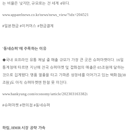
,
4
.
는 비율은 낮지만
규모로는 전 세계
위다
www.apparelnews.co.kr/news/news_view/?idx=204521
#
#
#
일본현금
이커머스
현금결제
'
'
동네슈퍼
에 주목하는 이유
. 16
◆
국내 오프라인 유통 채널 중 매출 규모가 가장 큰 곳은 슈퍼마켓이다
일
65
통계청에 따르면 지난해 전국 슈퍼마켓 및 잡화점의 매출은
조원에 달하는
.
(38
것으로 집계됐다
명품 열풍을 타고 가파른 성장세를 이어가고 있는 백화점
)
.
조원
도 아직 슈퍼마켓엔 한참 못 미친다
www.hankyung.com/economy/article/202303163382i
#
#
#
슈퍼마켓
편의점
동네슈퍼
, HMR
하림
시장 공략 가속