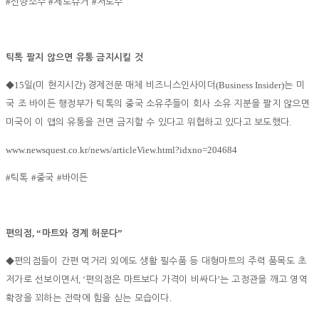
#
#
#
선양소주
제로슈거
저도주
틱톡 팔지 않으면 유통 금지시킬 것
15
(
)
(Business Insider)
◆
일
미 현지시간
경제전문 매체 비즈니스인사이더
는 미
국 조 바이든 행정부가 틱톡의 중국 소유주들이 회사 소유 지분을 팔지 않으면
.
미국이 이 앱의 유통을 전면 금지할 수 있다고 위협하고 있다고 보도했다
www.newsquest.co.kr/news/articleView.html?idxno=204684
#
#
#
틱톡
중국
바이든
, “
”
편의점
마트와 경계 허문다
◆
편의점들이 간편 먹거리 외에도 생활 필수품 등 대형마트의 주력 품목도 초
, ‘
’
저가로 선보이면서
편의점은 마트보다 가격이 비싸다
는 고정관을 깨고 영역
.
확장을 꾀하는 전략에 힘을 싣는 모습이다