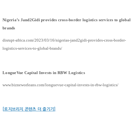
Nigeria’s Jand2Gidi provides cross-border logistics services to global
brands
disrupt-africa.com/2023/03/16/nigerias-jand2gidi-provides-cross-border-
logistics-services-to-global-brands/
LongueVue Capital Invests in RBW Logistics
www.bizneworleans.com/longuevue-capital-invests-in-rbw-logistics/
[로지브리지 콘텐츠 더 즐기기]