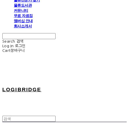
물류전문가 찾기
물류도서관
커뮤니티
무료 자료집
멤버십 안내
회사소개서
Search
검색
Log In
로그인
Cart
장바구니
LOGIBRIDGE