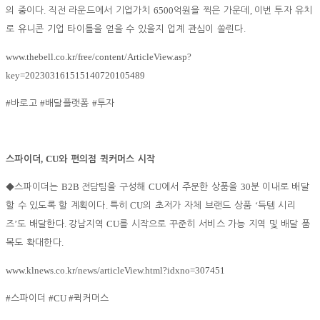
.
6500
,
의 중이다
직전 라운드에서 기업가치
억원을 찍은 가운데
이번 투자 유치
.
로 유니콘 기업 타이틀을 얻을 수 있을지 업계 관심이 쏠린다
www.thebell.co.kr/free/content/ArticleView.asp?
key=202303161515140720105489
#
#
#
바로고
배달플랫폼
투자
, CU
스파이더
와 편의점 퀵커머스 시작
B2B
CU
30
◆
스파이더는
전담팀을 구성해
에서 주문한 상품을
분 이내로 배달
.
CU
‘
할 수 있도록 할 계획이다
특히
의 초저가 자체 브랜드 상품
득템 시리
’
.
CU
즈
도 배달한다
강남지역
를 시작으로 꾸준히 서비스 가능 지역 및 배달 품
.
목도 확대한다
www.klnews.co.kr/news/articleView.html?idxno=307451
#
#CU #
스파이더
퀵커머스