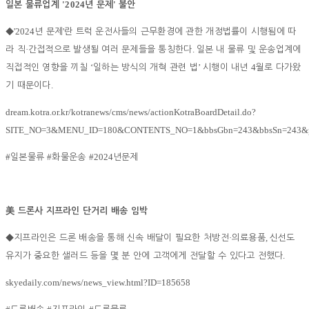
'2024
'
일본 물류업계
년 문제
불안
'2024
'
◆
년 문제
란 트럭 운전사들의 근무환경에 관한 개정법률이 시행됨에 따
·
.
라 직
간접적으로 발생될 여러 문제들을 통칭한다
일본 내 물류 및 운송업계에
‘
’
4
직접적인 영향을 끼칠
일하는 방식의 개혁 관련 법
시행이 내년
월로 다가왔
.
기 때문이다
dream.kotra.or.kr/kotranews/cms/news/actionKotraBoardDetail.do?
SITE_NO=3&MENU_ID=180&CONTENTS_NO=1&bbsGbn=243&bbsSn=243&p
#
#
#2024
일본물류
화물운송
년문제
美
드론사 지프라인 단거리 배송 임박
·
,
◆
지프라인은 드론 배송을 통해 신속 배달이 필요한 처방전
의료용품
신선도
.
유지가 중요한 샐러드 등을 몇 분 안에 고객에게 전달할 수 있다고 전했다
skyedaily.com/news/news_view.html?ID=185658