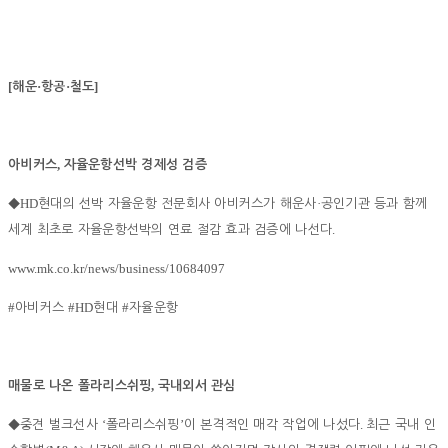
[
·
·
]
해운
항공
철도
,
아비커스
자율운항선박 경제성 검증
HD
·
◆
현대의 선박 자율운항 전문회사 아비커스가 해운사
공인기관 등과 함께
.
세계 최초로 자율운항선박의 연료 절감 효과 검증에 나선다
www.mk.co.kr/news/business/10684097
#
#HD
#
아비커스
현대
자율운항
,
매물로 나온 폴라리스쉬핑
국내외서 관심
‘
’
.
◆
중견 벌크선사
폴라리스쉬핑
이 본격적인 매각 작업에 나섰다
최근 국내 인