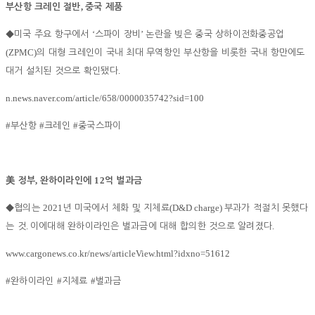
,
부산항 크레인 절반
중국 제품
‘
’
◆
미국 주요 항구에서
스파이 장비
논란을 빚은 중국 상하이전화중공업
(ZPMC)
의 대형 크레인이 국내 최대 무역항인 부산항을 비롯한 국내 항만에도
.
대거 설치된 것으로 확인됐다
n.news.naver.com/article/658/0000035742?sid=100
#
#
#
부산항
크레인
중국스파이
,
12
美
정부
완하이라인에
억 벌과금
2021
(D&D charge)
◆
협의는
년 미국에서 체화 및 지체료
부과가 적절치 못했다
.
.
는 것
이에대해 완하이라인은 벌과금에 대해 합의한 것으로 알려졌다
www.cargonews.co.kr/news/articleView.html?idxno=51612
#
#
#
완하이라인
지체료
벌과금