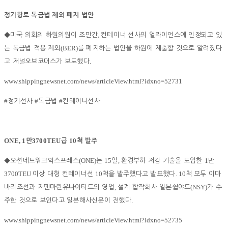
정기항로 독금법 제외 폐지 법안
,
◆
미국 의회의 하원의원이 조만간
컨테이너 선사의 얼라이언스에 인정되고 있
(BER)
는 독금법 적용 제외
를 폐지하는 법안을 하원에 제출할 것으로 알려졌다
.
고 저널오브코머스가 보도했다
www.shippingnewsnet.com/news/articleView.html?idxno=52731
#
#
#
정기선사
독금법
컨테이너선사
ONE, 1
3700TEU
10
만
급
척 발주
(ONE)
15
,
1
◆
오션네트워크익스프레스
는
일
환경부하 저감 기술을 도입한
만
3700TEU
10
. 10
이상 대형 컨테이너선
척을 발주했다고 발표했다
척 모두 이마
,
(NSY)
바리조선과 저팬마린유나이티드의 영업
설계 합작회사 일본쉽야드
가 수
.
주한 것으로 보인다고 일본해사신문이 전했다
www.shippingnewsnet.com/news/articleView.html?idxno=52735