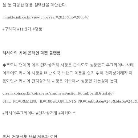
.
템 등 다양한 명품 컬렉션을 제안한다
mirakle.mk.co.kr/view.php?year=2023&no=206647
#
#11
#
구하다
번가
명품
러시아의 최애 온라인 마켓 플랫폼
◆
코로나 팬데믹 이후 전자상거래 시장은 급속도로 성장했고 우크라이나 사태
이후에도 러시아 시장을 떠난 외국 브랜드 제품을 얻기 위해 전자상거래가 이
.
용되면서 러시아 전자상거래 시장은 계속해서 성장할 가능성이 높다
dream.kotra.or.kr/kotranews/cms/news/actionKotraBoardDetail.do?
SITE_NO=3&MENU_ID=180&CONTENTS_NO=1&bbsGbn=243&bbsSn=243&p
#
#
#
러시아우크라이나
전자상거래
이커머스
,
옥션
건강식품 상설 전문관 도입