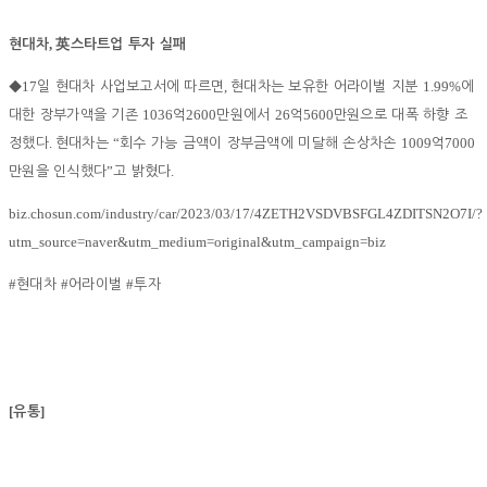
,
현대차
英
스타트업 투자 실패
17
,
1.99%
◆
일 현대차 사업보고서에 따르면
현대차는 보유한 어라이벌 지분
에
1036
2600
26
5600
대한 장부가액을 기존
억
만원에서
억
만원으로 대폭 하향 조
.
“
1009
7000
정했다
현대차는
회수 가능 금액이 장부금액에 미달해 손상차손
억
”
.
만원을 인식했다
고 밝혔다
biz.chosun.com/industry/car/2023/03/17/4ZETH2VSDVBSFGL4ZDITSN2O7I/?
utm_source=naver&utm_medium=original&utm_campaign=biz
#
#
#
현대차
어라이벌
투자
[
]
유통