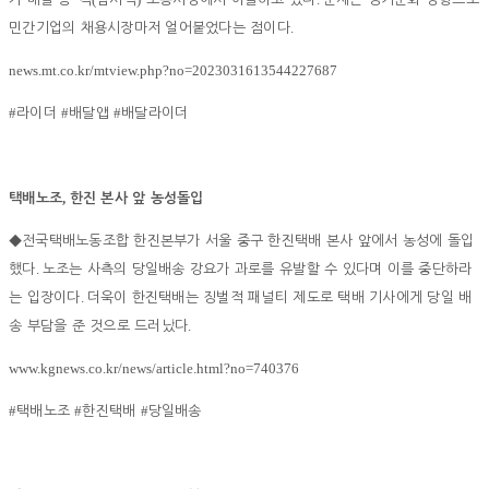
.
민간기업의 채용시장마저 얼어붙었다는 점이다
news.mt.co.kr/mtview.php?no=2023031613544227687
#
#
#
라이더
배달앱
배달라이더
,
택배노조
한진 본사 앞 농성돌입
◆
전국택배노동조합 한진본부가 서울 중구 한진택배 본사 앞에서 농성에 돌입
.
했다
노조는 사측의 당일배송 강요가 과로를 유발할 수 있다며 이를 중단하라
.
는 입장이다
더욱이 한진택배는 징벌적 패널티 제도로 택배 기사에게 당일 배
.
송 부담을 준 것으로 드러났다
www.kgnews.co.kr/news/article.html?no=740376
#
#
#
택배노조
한진택배
당일배송