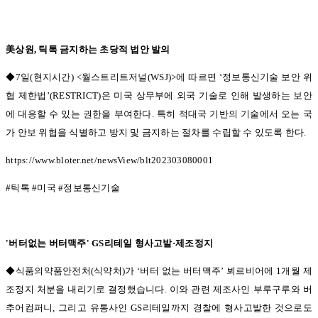
美상원
,
틱톡 금지하는 초당적 법안 발의
◆7일
(
현지시간
) <
월스트리트저널
(WSJ)>
에 따르면
‘
정보통신기술 보안 위
협 제한법
’(RESTRICT)
은 미국 상무부에 외국 기술로 인해 발생하는 보안
에 대응할 수 있는 권한을 부여한다
.
특히 적대국 기반의 기술에서 오는 국
가 안보 위협을 식별하고 방지 및 금지하는 절차를 수립할 수 있도록 한다
.
https://www.bloter.net/newsView/blt202303080001
#
틱톡
#
미국
#
정보통신기술
'
버터없는 버터맥주
' GS
리테일 형사고발
·
제조정지
◆식품의약품안전처(
식약처
)
가
‘
버터 없는 버터맥주
’
뵈르비어에
1
개월 제
조정지 처분을 내리기로 결정했습니다
.
이와 관련 제조사인 부루구루와 버
추어컴퍼니
,
그리고 유통사인
GS
리테일까지 경찰에 형사고발한 것으로도