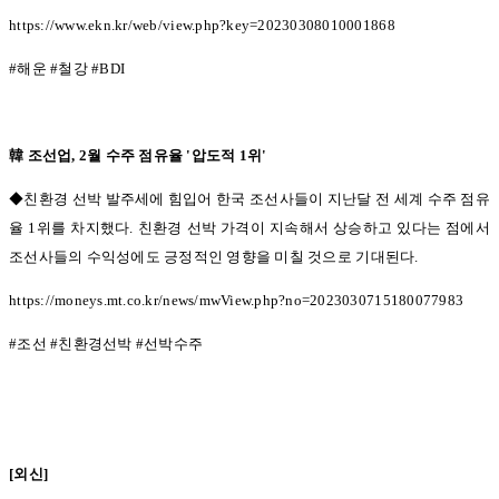
https://www.ekn.kr/web/view.php?key=20230308010001868
#
해운
#
철강
#BDI
韓 조선업
, 2
월 수주 점유율
'
압도적
1
위
'
◆친환경 선박 발주세에 힘입어 한국 조선사들이 지난달 전 세계 수주 점유
율 1
위를 차지했다
.
친환경 선박 가격이 지속해서 상승하고 있다는 점에서
조선사들의 수익성에도 긍정적인 영향을 미칠 것으로 기대된다
.
https://moneys.mt.co.kr/news/mwView.php?no=2023030715180077983
#
조선
#
친환경선박
#
선박수주
[
외신
]