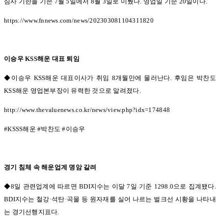
심사 기한을 기존
7
월
5
일에서
8
월
3
일로 미뤘다
.
영업일 기준
20
일이다
.
https://www.fnnews.com/news/202303081104311820
이승우
KSS
해운 대표 퇴임
◆이승우 KSS
해운 대표이사가 취임
8
개월만에 물러난다
.
후임은 박찬도
KSS
해운 영업본부장이 유력한 것으로 알려졌다
.
http://www.thevaluenews.co.kr/news/view.php?idx=174848
#KSSS
해운
#
박찬도
#
이승우
경기 침체 속 해운업계 명암 갈려
◆8일 관련업계에 따르면
BDI
지수는 이달
7
일 기준
1298.0
으로 집계됐다
.
BDI
지수는 철강
·
석탄
·
곡물 등 원자재를 실어 나르는 벌크선 시황을 나타내
는 경기선행지표다
.