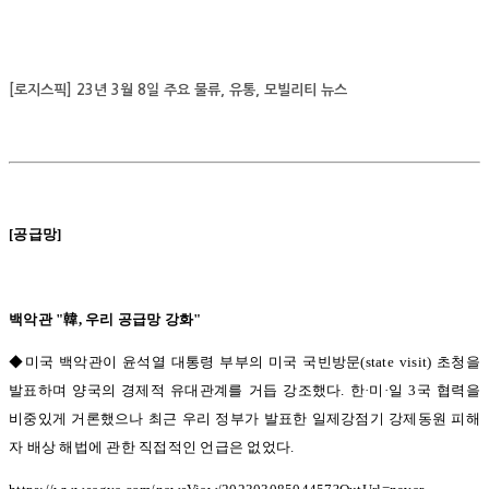
[로지스픽] 23년 3월 8일 주요 물류, 유통, 모빌리티 뉴스
[
공급망
]
백악관
"
韓
,
우리 공급망 강화
"
◆미국 백악관이 윤석열 대통령 부부의 미국 국빈방문
(state visit)
초청을
발표하며 양국의 경제적 유대관계를 거듭 강조했다
.
한
·
미
·
일
3
국 협력을
비중있게 거론했으나 최근 우리 정부가 발표한 일제강점기 강제동원 피해
자 배상 해법에 관한 직접적인 언급은 없었다
.