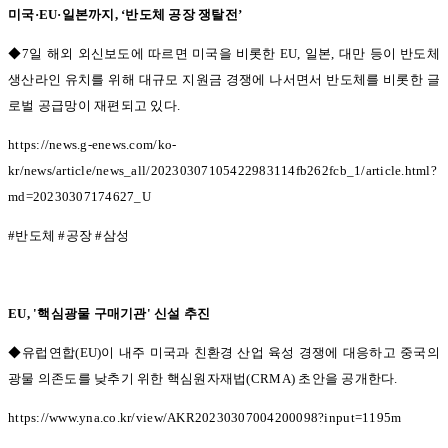
미국
·EU·
일본까지
, ‘
반도체 공장 쟁탈전
’
◆7일 해외 외신보도에 따르면 미국을 비롯한
EU,
일본
,
대만 등이 반도체
생산라인 유치를 위해 대규모 지원금 경쟁에 나서면서 반도체를 비롯한 글
로벌 공급망이 재편되고 있다
.
https://news.g-enews.com/ko-
kr/news/article/news_all/20230307105422983114fb262fcb_1/article.html?
md=20230307174627_U
#
반도체
#
공장
#
삼성
EU, '
핵심광물 구매기관
'
신설 추진
◆유럽연합(EU)
이 내주 미국과 친환경 산업 육성 경쟁에 대응하고 중국의
광물 의존도를 낮추기 위한 핵심원자재법
(CRMA)
초안을 공개한다
.
https://www.yna.co.kr/view/AKR20230307004200098?input=1195m