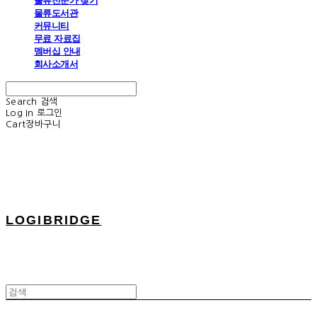
물류전문가 찾기
물류도서관
커뮤니티
무료 자료집
멤버십 안내
회사소개서
Search
검색
Log In
로그인
Cart
장바구니
LOGIBRIDGE