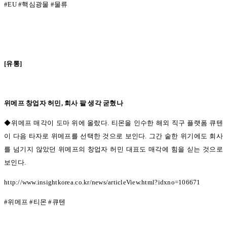
#EU #
핵심광물
#
물류
[
유통
]
위메프 창업자 허민
,
회사 팔 생각 굳혔나
◆위메프 매각이 도마 위에 올랐다.
티몬을 인수한 해외 직구 플랫폼 큐텐
이 다음 타자로 위메프를 선택한 것으로 보인다
.
그간 숱한 위기에도 회사
를 넘기지 않았던 위메프의 창업자 허민 대표도 매각에 힘을 싣는 것으로
보인다
.
http://www.insightkorea.co.kr/news/articleView.html?idxno=106671
#
위메프
#
티몬
#
큐텐