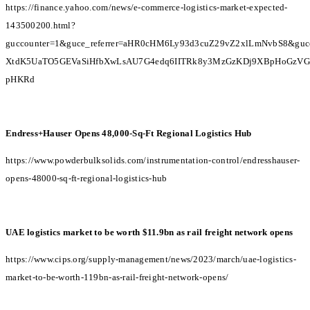
https://finance.yahoo.com/news/e-commerce-logistics-market-expected-
143500200.html?
guccounter=1&guce_referrer=aHR0cHM6Ly93d3cuZ29vZ2xlLmNvbS8&gu
XtdK5UaTO5GEVaSiHfbXwLsAU7G4edq6IITRk8y3MzGzKDj9XBpHoGzVG
pHKRd
Endress+Hauser Opens 48,000-Sq-Ft Regional Logistics Hub
https://www.powderbulksolids.com/instrumentation-control/endresshauser-
opens-48000-sq-ft-regional-logistics-hub
UAE logistics market to be worth $11.9bn as rail freight network opens
https://www.cips.org/supply-management/news/2023/march/uae-logistics-
market-to-be-worth-119bn-as-rail-freight-network-opens/