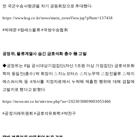
전 국군수송사령관을 차기 공동회장으로 추대했다
.
https://www.ksg.co.kr/news/main_newsView.jsp?pNum=137418
#
박래문
#
람세스물류
#
국방수송협회
공정위
,
물류계열사 숨긴 금호석화 총수 檢 고발
◆공정위는 8
일 공시대상기업집단
(
자산
5
조원 이상 기업집단
)
금호석유화
학의 동일인
(
총수
)
박 회장이
△
지노모터스
△
지노무역
△
정진물류
△
제이
에스퍼시픽 등
4
개사를 지정자료에서 누락해 제출한 행위에 대해 검찰에
고발키로 했다고 밝혔다
.
https://news.mt.co.kr/mtview.php?no=2023030809003053466
#
공정거래위원회
#
금호석유화학
#
박찬구