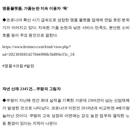
명품플랫폼
,
가품논란 지속 이용자
‘
뚝
’
◆코로나19
확산 시기 급속도로 성장한 명품 플랫폼 업계에 연일 흐린 분위
기가 이어지고 있다
.
지속된 가품 논란과 낮은 서비스 만족도
,
분산된 소비
흐름 등이 주요 원인으로 꼽힌다
.
https://www.fntimes.com/html/view.php?
ud=202303081427044996b5b890e35c_18
#
명품
#
크림
#
빌란
작년 산재
2345
건
…
쿠팡의 그림자
◆쿠팡이 지난해 연간 최대 실적을 기록한 가운데 2300
건이 넘는 산업재해
가 발생한 것으로 나타났다
.
코로나
19
이전인
2019
년과 비교하면
4
배가량
늘어난 것이다
.
쿠팡의 고속 성장의 이면에는 강도 높은 업무와 열악한 노
동 환경이 있다는 지적이 나온다
.