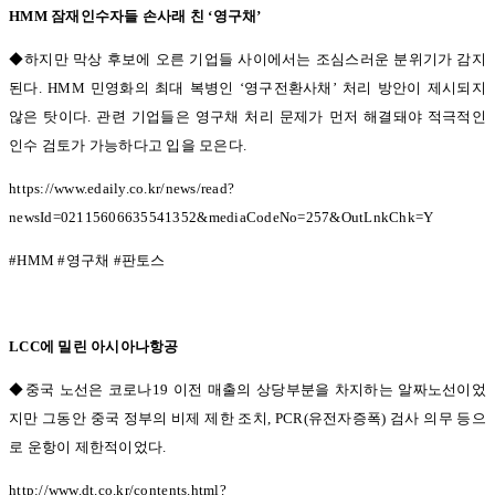
HMM
잠재인수자들 손사래 친
‘
영구채
’
◆하지만 막상 후보에 오른 기업들 사이에서는 조심스러운 분위기가 감지
된다. HMM
민영화의 최대 복병인
‘
영구전환사채
’
처리 방안이 제시되지
않은 탓이다
.
관련 기업들은 영구채 처리 문제가 먼저 해결돼야 적극적인
인수 검토가 가능하다고 입을 모은다
.
https://www.edaily.co.kr/news/read?
newsId=02115606635541352&mediaCodeNo=257&OutLnkChk=Y
#HMM #
영구채
#
판토스
LCC
에 밀린 아시아나항공
◆중국 노선은 코로나19
이전 매출의 상당부분을 차지하는 알짜노선이었
지만 그동안 중국 정부의 비제 제한 조치
, PCR(
유전자증폭
)
검사 의무 등으
로 운항이 제한적이었다
.
http://www.dt.co.kr/contents.html?