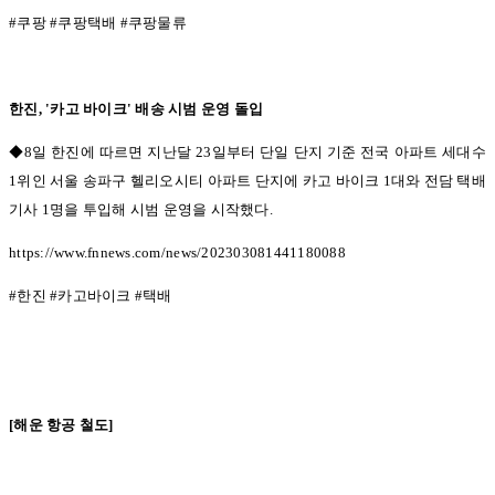
#
쿠팡
#
쿠팡택배
#
쿠팡물류
한진
, '
카고 바이크
'
배송 시범 운영 돌입
◆8일 한진에 따르면 지난달
23
일부터 단일 단지 기준 전국 아파트 세대수
1
위인 서울 송파구 헬리오시티 아파트 단지에 카고 바이크
1
대와 전담 택배
기사
1
명을 투입해 시범 운영을 시작했다
.
https://www.fnnews.com/news/202303081441180088
#
한진
#
카고바이크
#
택배
[
해운 항공 철도
]