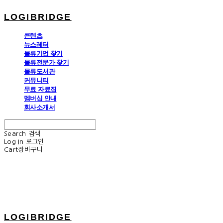
LOGIBRIDGE
콘텐츠
뉴스레터
물류기업 찾기
물류전문가 찾기
물류도서관
커뮤니티
무료 자료집
멤버십 안내
회사소개서
Search
검색
Log In
로그인
Cart
장바구니
LOGIBRIDGE