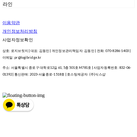
라인
이용약관
개인정보처리방침
사업자정보확인
상호: 로지브릿지 | 대표: 김동민 | 개인정보관리책임자: 김동민 | 전화: 070-8286-1403 |
이메일: pr@logibridge.kr
주소: 서울특별시 종로구 대학로12길 61, 5층 501호 M781호 | 사업자등록번호:
832-06-
01392
| 통신판매:
2023-서울종로-1518호
| 호스팅제공자: (주)식스샵