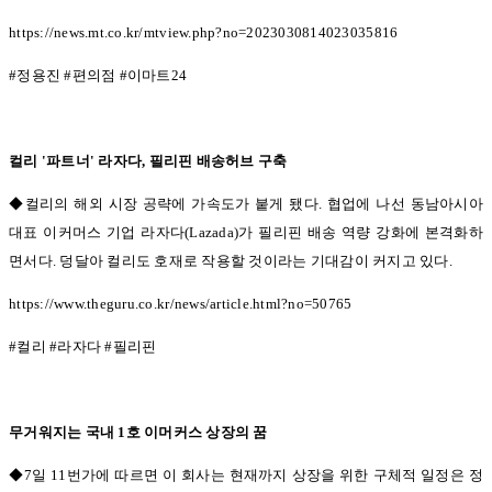
https://news.mt.co.kr/mtview.php?no=2023030814023035816
#
정용진
#
편의점
#
이마트
24
컬리
'
파트너
'
라자다
,
필리핀 배송허브 구축
◆컬리의 해외 시장 공략에 가속도가 붙게 됐다.
협업에 나선 동남아시아
대표 이커머스 기업 라자다
(Lazada)
가 필리핀 배송 역량 강화에 본격화하
면서다
.
덩달아 컬리도 호재로 작용할 것이라는 기대감이 커지고 있다
.
https://www.theguru.co.kr/news/article.html?no=50765
#
컬리
#
라자다
#
필리핀
무거워지는 국내
1
호 이머커스 상장의 꿈
◆7일
11
번가에 따르면 이 회사는 현재까지 상장을 위한 구체적 일정은 정