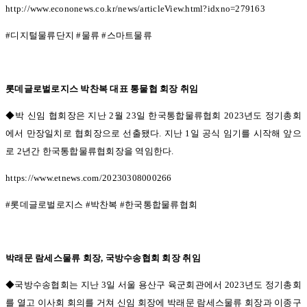
http://www.econonews.co.kr/news/articleView.html?idxno=279163
#
디지털물류단지
#
물류
#
스마트물류
롯데글로벌로지스 박찬복 대표 통물협 회장 취임
◆박 신임 협회장은 지난 2
월
23
일 한국통합물류협회
2023
년도 정기총회
에서 만장일치로 협회장으로 선출됐다
.
지난
1
일 공식 임기를 시작해 앞으
로
2
년간 한국통합물류협회장을 역임한다
.
https://www.etnews.com/20230308000266
#
롯데글로벌로지스
#
박찬복
#
한국통합물류협회
박래문 람세스물류 회장
,
국방수송협회 회장 취임
◆국방수송협회는 지난 3
일 서울 용산구 육군회관에서
2023
년도 정기총회
를 열고 이사회 회의를 거쳐 신임 회장에 박래문 람세스물류 회장과 이종구