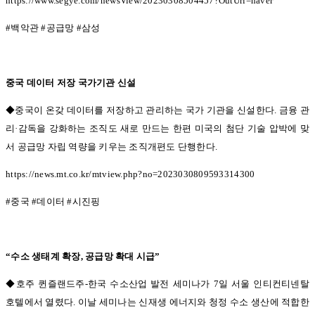
https://www.segye.com/newsView/20230308504457?OutUrl=naver
#
백악관
#
공급망
#
삼성
중국 데이터 저장 국가기관 신설
◆중국이 온갖 데이터를 저장하고 관리하는 국가 기관을 신설한다.
금융 관
리
·
감독을 강화하는 조직도 새로 만드는 한편 미국의 첨단 기술 압박에 맞
서 공급망 자립 역량을 키우는 조직개편도 단행한다
.
https://news.mt.co.kr/mtview.php?no=2023030809593314300
#
중국
#
데이터
#
시진핑
“
수소 생태계 확장
,
공급망 확대 시급
”
◆호주 퀸즐랜드주-
한국 수소산업 발전 세미나가
7
일 서울 인티컨티넨탈
호텔에서 열렸다
.
이날 세미나는 신재생 에너지와 청정 수소 생산에 적합한