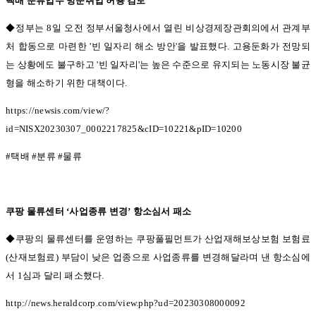
택배 분류업무 방문취업 허용 검토
◆정부는 8
일 오전 정부서울청사에서 열린 비상경제장관회의에서 관계부
처 합동으로 마련한
'
빈 일자리 해소 방안
'
을 발표했다
.
고용둔화가 전망되
는 상황에도 불구하고
'
빈 일자리
'
는 높은 수준으로 유지되는 노동시장 불균
형을 해소하기 위한 대책이다
.
https://newsis.com/view/?
id=NISX20230307_0002217825&cID=10221&pID=10200
#
택배
#
분류
#
물류
쿠팡 물류센터
‘
사업종류 변경
’
항소심서 패소
◆쿠팡의 물류센터를 운영하는 쿠팡풀필먼트가 산업재해보상보험 보험료
(
산재보험료
)
부담이 낮은 업종으로 사업종류를 변경해달라며 낸 항소심에
서
1
심과 달리 패소했다
.
http://news.heraldcorp.com/view.php?ud=20230308000092