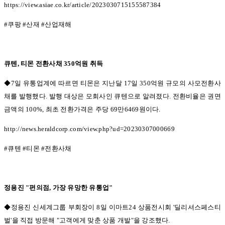
https://view.asiae.co.kr/article/2023030715155587384
#
쿠팡
#
산재
#
산업재해
큐텐
,
티몬 전환사채
350
억원 취득
◆7일 유통업계에 따르면 티몬은 지난달
17
일
350
억원 규모의 사모전환사
채를 발행했다
.
발행 대상은 모회사인 큐텐으로 알려졌다
.
전환비율은 권면
금액의
100%,
최초 전환가격은 주당
69
만
6469
원이다
.
http://news.heraldcorp.com/view.php?ud=20230307000669
#
큐텐
#
티몬
#
전환사채
정용진
"편의점,
가장 유망한 유통업
"
◆정용진 신세계그룹 부회장이 8
일 이마트
24
상품전시회
'
딜리셔스페스티
벌
'
을 직접 방문해
"
고객에게 맞춘 상품 개발
"
을 강조했다
.