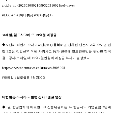
article_no=2023030802109932031002&ref=naver
#LCC #
아시아나항공
#
저가항공사
코레일
,
철도사고에 또
19
억원 과징금
◆지난해 하반기 수서고속선(SRT)
통복터널 전차선 단전사고와 수도권 전
철
3
호선 정발산역 직원 사망사고 등과 관련해 철도안전법을 위반한 한국
철도공사
(
코레일
)
에
19
억
2
천만원의 과징금 부과가 결정됐다
.
https://www.nocutnews.co.kr/news/5905905
#
코레일
#
철도물류
#
의왕
ICD
대한항공
-
아시아나 합병 심사
8
월로 연장
◆8일 항공업계에 따르면
EU
집행위원회는 두 항공사의 기업결합
2
단계