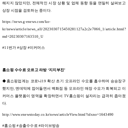
해지지 않았지만
,
전체적인 시장 상황 및 업체 동향 등을 면밀히 살펴보고
상장 시점을 검토하는 중이다
.
https://news.g-enews.com/ko-
kr/news/article/news_all/2023030715450281127a2c2e7066_1/article.html?
md=20230307163510_U
#11
번가
#
상장
#
이커머스
홈쇼핑 수수료 오르고 라방
‘
지지부진
’
◆홈쇼핑업계는 코로나19
확산 초기 오프라인 수요를 흡수하며 승승장구
했지만
,
엔데믹에 접어들면서 백화점 등 오프라인 매장 수요가 회복되고 이
커머스 플랫폼이 영역을 확장하면서
TV
홈쇼핑이 설자리는 급격히 좁아졌
다
.
http://www.enewstoday.co.kr/news/articleView.html?idxno=1643490
#
홈쇼핑
#
송출수수료
#
라이브방송