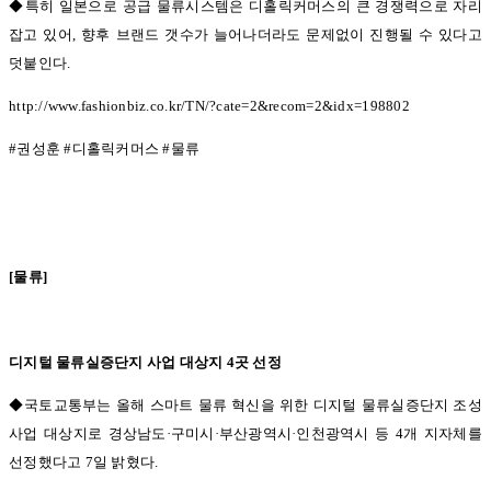
◆특히 일본으로 공급 물류시스템은 디홀릭커머스의 큰 경쟁력으로 자리
잡고 있어,
향후 브랜드 갯수가 늘어나더라도 문제없이 진행될 수 있다고
덧붙인다
.
http://www.fashionbiz.co.kr/TN/?cate=2&recom=2&idx=198802
#
권성훈
#
디홀릭커머스
#
물류
[
물류
]
디지털 물류실증단지 사업 대상지
4
곳 선정
◆국토교통부는 올해 스마트 물류 혁신을 위한 디지털 물류실증단지 조성
사업 대상지로 경상남도·
구미시
·
부산광역시
·
인천광역시 등
4
개 지자체를
선정했다고
7
일 밝혔다
.