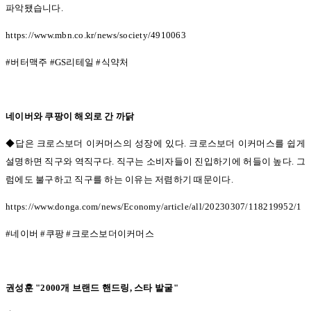
파악됐습니다
.
https://www.mbn.co.kr/news/society/4910063
#
버터맥주
#GS
리테일
#
식약처
네이버와 쿠팡이 해외로 간 까닭
◆답은 크로스보더 이커머스의 성장에 있다.
크로스보더 이커머스를 쉽게
설명하면 직구와 역직구다
.
직구는 소비자들이 진입하기에 허들이 높다
.
그
럼에도 불구하고 직구를 하는 이유는 저렴하기 때문이다
.
https://www.donga.com/news/Economy/article/all/20230307/118219952/1
#
네이버
#
쿠팡
#
크로스보더이커머스
권성훈
"2000
개 브랜드 핸드링
,
스타 발굴
"