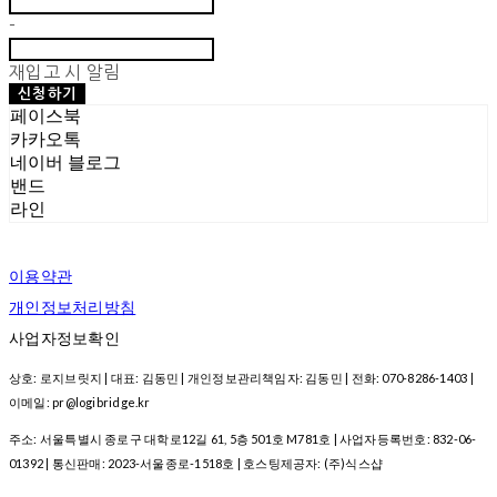
-
재입고 시 알림
신청하기
페이스북
카카오톡
네이버 블로그
밴드
라인
이용약관
개인정보처리방침
사업자정보확인
상호: 로지브릿지 | 대표: 김동민 | 개인정보관리책임자: 김동민 | 전화: 070-8286-1403 |
이메일: pr@logibridge.kr
주소: 서울특별시 종로구 대학로12길 61, 5층 501호 M781호 | 사업자등록번호:
832-06-
01392
| 통신판매:
2023-서울종로-1518호
| 호스팅제공자: (주)식스샵