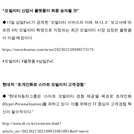
“
모빌리티 산업서 플랫폼이 최종 승자될 것
”
◆15일 삼일
PwC
가 공개한
‘
모빌리티 서비스의 미래
: M.I.L.E.’
보고서에 따
르면
4
차 모빌리티 혁명으로 지칭되는 최근 모빌리티 시장 성장은 플랫폼
이 이끌 예정이다
.
https://www.fnnews.com/news/202302150949573170
#
모빌리티
#
플랫폼
#
삼일
PwC
현대차
"
초개인화로 스마트 모빌리티 고객경험
"
◆"
현대자동차그룹은
'
스마트 모빌리티 경험 제공
'
을 목표로 초개인화
(Hyper-Personalization)
를 꾀하고 있다
.
이를 위해선
IT
중심의 고객경험 혁
신이 필수적이다
."
http://www.dt.co.kr/contents.html?
article_no=2023021502109931081001&ref=naver