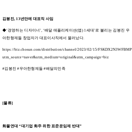
김봉진
, 13
년만에 대표직 사임
◆‘경영하는 디자이너’, ‘
배달 애플리케이션
(
앱
) 1
세대
’
로 불리는 김봉진 우
아한형제들 창업자가 대표이사직에서 물러났다
.
https://biz.chosun.com/distribution/channel/2023/02/15/FSKDX2N3W
utm_source=naver&utm_medium=original&utm_campaign=biz
#
김봉진
#
우아한형제들
#
배달의민족
[물류]
화물연대
“
대기업 화주 위한 표준운임제 반대
”