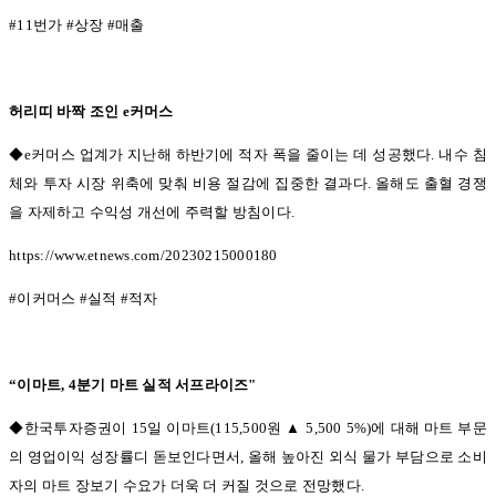
#11
번가
#
상장
#
매출
허리띠 바짝 조인
e
커머스
◆e커머스 업계가 지난해 하반기에 적자 폭을 줄이는 데 성공했다
.
내수 침
체와 투자 시장 위축에 맞춰 비용 절감에 집중한 결과다
.
올해도 출혈 경쟁
을 자제하고 수익성 개선에 주력할 방침이다
.
https://www.etnews.com/20230215000180
#
이커머스
#
실적
#
적자
“
이마트
, 4
분기 마트 실적 서프라이즈
"
◆한국투자증권이 15
일 이마트
(115,500
원
▲ 5,500 5%)
에 대해 마트 부문
의 영업이익 성장률디 돋보인다면서
,
올해 높아진 외식 물가 부담으로 소비
자의 마트 장보기 수요가 더욱 더 커질 것으로 전망했다
.