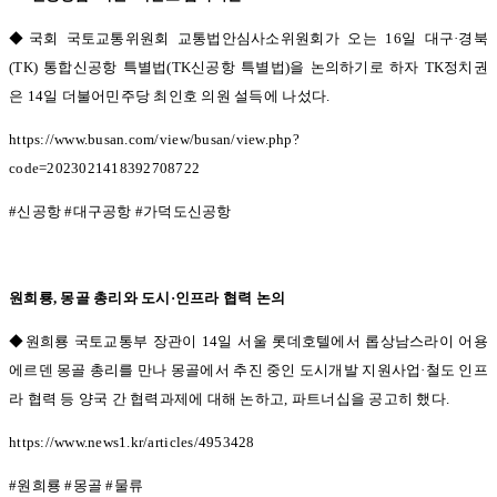
◆국회 국토교통위원회 교통법안심사소위원회가 오는 16
일 대구
·
경북
(TK)
통합신공항 특별법
(TK
신공항 특별법
)
을 논의하기로 하자
TK
정치권
은
14
일 더불어민주당 최인호 의원 설득에 나섰다
.
https://www.busan.com/view/busan/view.php?
code=2023021418392708722
#
신공항
#
대구공항
#
가덕도신공항
원희룡
,
몽골 총리와 도시
·
인프라 협력 논의
◆원희룡 국토교통부 장관이 14
일 서울 롯데호텔에서 롭상남스라이 어용
에르덴 몽골 총리를 만나 몽골에서 추진 중인 도시개발 지원사업
·
철도 인프
라 협력 등 양국 간 협력과제에 대해 논하고
,
파트너십을 공고히 했다
.
https://www.news1.kr/articles/4953428
#
원희룡
#
몽골
#
물류