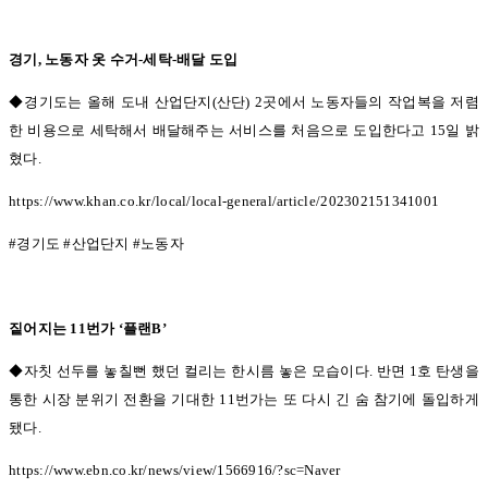
경기
,
노동자 옷 수거
-
세탁
-
배달 도입
◆경기도는 올해 도내 산업단지(
산단
) 2
곳에서 노동자들의 작업복을 저렴
한 비용으로 세탁해서 배달해주는 서비스를 처음으로 도입한다고
15
일 밝
혔다
.
https://www.khan.co.kr/local/local-general/article/202302151341001
#
경기도
#
산업단지
#
노동자
짙어지는
11
번가
‘
플랜
B’
◆자칫 선두를 놓칠뻔 했던 컬리는 한시름 놓은 모습이다.
반면
1
호 탄생을
통한 시장 분위기 전환을 기대한
11
번가는 또 다시 긴 숨 참기에 돌입하게
됐다
.
https://www.ebn.co.kr/news/view/1566916/?sc=Naver