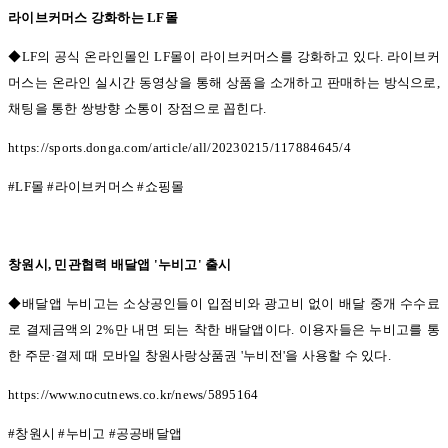
라이브커머스 강화하는
LF
몰
◆LF의 공식 온라인몰인
LF
몰이 라이브커머스를 강화하고 있다
.
라이브커
머스는 온라인 실시간 동영상을 통해 상품을 소개하고 판매하는 방식으로
,
채팅을 통한 쌍방향 소통이 장점으로 꼽힌다
.
https://sports.donga.com/article/all/20230215/117884645/4
#LF
몰
#
라이브커머스
#
쇼핑몰
창원시
,
민관협력 배달앱
'
누비고
'
출시
◆배달앱 누비고는 소상공인들이 입점비와 광고비 없이 배달 중개 수수료
로 결제금액의 2%
만 내면 되는 착한 배달앱이다
.
이용자들은 누비고를 통
한 주문
·
결제 때 모바일 창원사랑상품권
'
누비전
'
을 사용할 수 있다
.
https://www.nocutnews.co.kr/news/5895164
#
창원시
#
누비고
#
공공배달앱