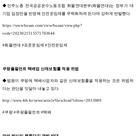
◆민주노총 전국공공운수노동조합 화물연대본부(
화물연대
)
는 정부가 대
기업 입장만을 반영해 안전운임제를 무력화하려 든다며 강하게 반발했다
.
https://www.busan.com/view/busan/view.php?
code=2023021515571703644
#
화물연대
#
표준운임제
#
안전운임제
쿠팡풀필먼트 택배업 산재보험률 적용 위법
◆법원이 쿠팡에 택배사업자와 같은 산재보험률을 적용하는 것은 위법하
다는 판단을 잇달아 내놓고 있다.
http://www.4th.kr/news/articleView.html?idxno=2033989
#
쿠팡
#
쿠팡풀필먼트
#
택배
안성 방신리 물류단지 개발 반대