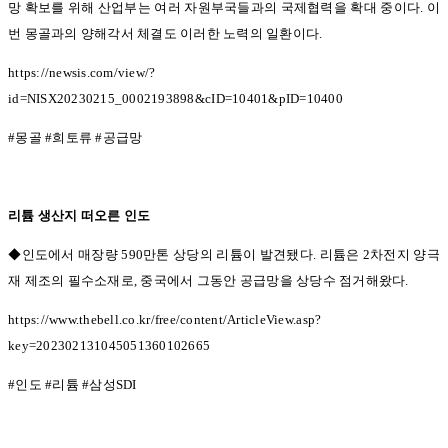
망 확보를 위해 산업부는 여러 자원부국들과의 국제협력을 확대 중이다.
이
번 몽골과의 양해각서 체결도 이러한 노력의 일환이다
.
https://newsis.com/view/?
id=NISX20230215_0002193898&cID=10401&pID=10400
#
몽골
#
희토류
#
공급망
리튬 생산지 떠오른 인도
◆인도에서 매장량 590
만톤 상당의 리튬이 발견됐다
.
리튬은
2
차전지 양극
재 제조의 필수소재로
,
중국에서 그동안 공급망을 상당수 점거해왔다
.
https://www.thebell.co.kr/free/content/ArticleView.asp?
key=202302131045051360102665
#
인도
#
리튬
#
삼성
SDI