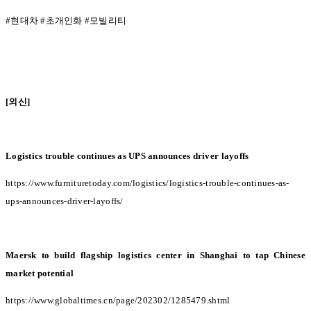
#
현대차
#
초개인화
#
모빌리티
[
외신
]
Logistics trouble continues as UPS announces driver layoffs
https://www.furnituretoday.com/logistics/logistics-trouble-continues-as-
ups-announces-driver-layoffs/
Maersk to build flagship logistics center in Shanghai to tap Chinese
market potential
https://www.globaltimes.cn/page/202302/1285479.shtml