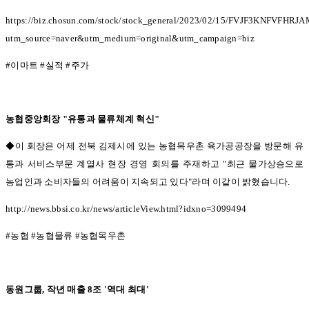
https://biz.chosun.com/stock/stock_general/2023/02/15/FVJF3KNFVFH
utm_source=naver&utm_medium=original&utm_campaign=biz
#
이마트
#
실적
#
주가
농협중앙회장
"
유통과 물류체계 혁신
"
◆이 회장은 어제 전북 김제시에 있는 농협목우촌 육가공공장을 방문해 유
통과 서비스부문 계열사 현장 경영 회의를 주재하고 "
최근 물가상승으로
농업인과 소비자들의 어려움이 지속되고 있다
"
라며 이같이 밝혔습니다
.
http://news.bbsi.co.kr/news/articleView.html?idxno=3099494
#
농협
#
농협물류
#
농협목우촌
동원그룹
,
작년 매출
8
조
'
역대 최대
'