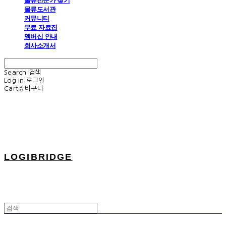
물류전문가 찾기
물류도서관
커뮤니티
무료 자료집
멤버십 안내
회사소개서
Search
검색
Log In
로그인
Cart
장바구니
LOGIBRIDGE