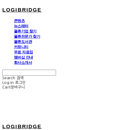
LOGIBRIDGE
콘텐츠
뉴스레터
물류기업 찾기
물류전문가 찾기
물류도서관
커뮤니티
무료 자료집
멤버십 안내
회사소개서
Search
검색
Log In
로그인
Cart
장바구니
LOGIBRIDGE