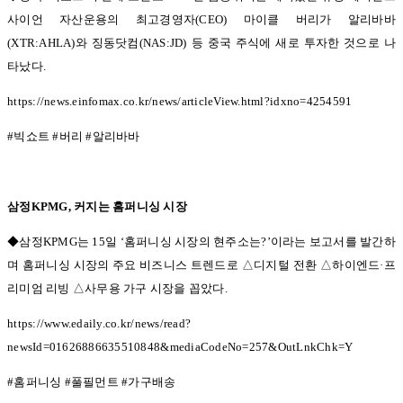
사이언 자산운용의 최고경영자
(CEO)
마이클 버리가 알리바바
(XTR:AHLA)
와 징동닷컴
(NAS:JD)
등 중국 주식에 새로 투자한 것으로 나
타났다
.
https://news.einfomax.co.kr/news/articleView.html?idxno=4254591
#
빅쇼트
#
버리
#
알리바바
삼정
KPMG,
커지는 홈퍼니싱 시장
◆삼정KPMG
는
15
일
‘
홈퍼니싱 시장의 현주소는
?’
이라는 보고서를 발간하
며 홈퍼니싱 시장의 주요 비즈니스 트렌드로
△
디지털 전환
△
하이엔드
·
프
리미엄 리빙
△
사무용 가구 시장을 꼽았다
.
https://www.edaily.co.kr/news/read?
newsId=01626886635510848&mediaCodeNo=257&OutLnkChk=Y
#
홈퍼니싱
#
풀필먼트
#
가구배송