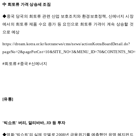
中 희토류 가격 상승세 조짐
◆중국 당국의 희토류 관련 산업 보호조치와 환경보호정책,
신에너지 시장
에서의 희토류 제품 수요 증가 등 요인으로 희토류 가격이 계속 상승할 것
으로 예상
https://dream.kotra.or.kr/kotranews/cms/news/actionKotraBoardDetail.do?
pageNo=2&pagePerCnt=10&SITE_NO=3&MENU_ID=70&CONTENTS_NO=1&
#
희토류
#
중국
#
신에너지
[
유통
]
'
빅쇼트
'
버리
,
알리바바
, JD
등 투자
◆영화 '
빅쇼트
'
의 실제 모델로
2008
년 금융위기를 예측했던 유명 헤지펀드