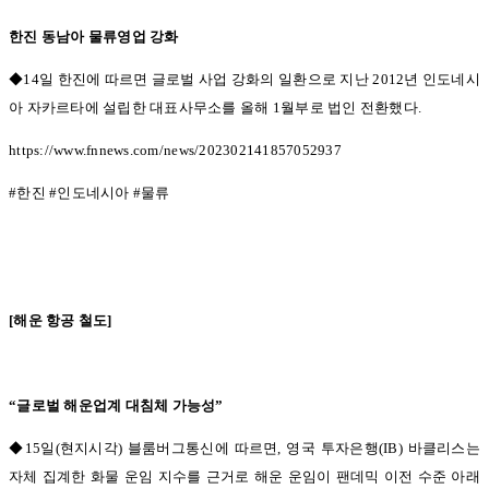
한진 동남아 물류영업 강화
◆14일 한진에 따르면 글로벌 사업 강화의 일환으로 지난 2012
년 인도네시
아 자카르타에 설립한 대표사무소를 올해
1
월부로 법인 전환했다
.
https://www.fnnews.com/news/202302141857052937
#
한진
#
인도네시아
#
물류
[
해운 항공 철도
]
“
글로벌 해운업계 대침체 가능성
”
◆15일
(
현지시각
)
블룸버그통신에 따르면
,
영국 투자은행
(IB)
바클리스는
자체 집계한 화물 운임 지수를 근거로 해운 운임이 팬데믹 이전 수준 아래