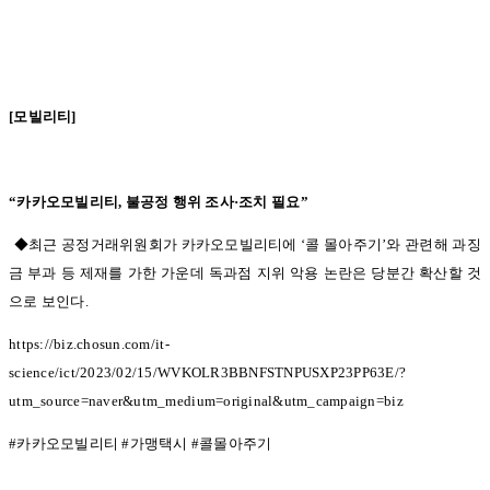
[
모빌리티
]
“
카카오모빌리티
,
불공정 행위 조사
·
조치 필요
”
◆
최근 공정거래위원회가 카카오모빌리티에
‘
콜 몰아주기
’
와 관련해 과징
금 부과 등 제재를 가한 가운데 독과점 지위 악용 논란은 당분간 확산할 것
으로 보인다
.
https://biz.chosun.com/it-
science/ict/2023/02/15/WVKOLR3BBNFSTNPUSXP23PP63E/?
utm_source=naver&utm_medium=original&utm_campaign=biz
#
카카오모빌리티
#
가맹택시
#
콜몰아주기