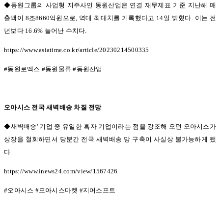
◆동원그룹의 사업형 지주사인 동원산업은 연결 재무제표 기준 지난해 매
출액이 8
조
8660
억원으로
,
역대 최대치를 기록했다고
14
일 밝혔다
.
이는 전
년보다
16.6%
늘어난 수치다
.
https://www.asiatime.co.kr/article/20230214500335
#
동원로엑스
#
동원물류
#
동원산업
오아시스 전국 새벽배송 차질 전망
◆새벽배송'
기업 중 유일한 흑자 기업이라는 점을 강조해 오던 오아시스가
상장을 철회하면서 당분간 전국 새벽배송 망 구축이 사실상 불가능하게 됐
다
.
https://www.inews24.com/view/1567426
#
오아시스
#
오아시스마켓
#
지어소프트