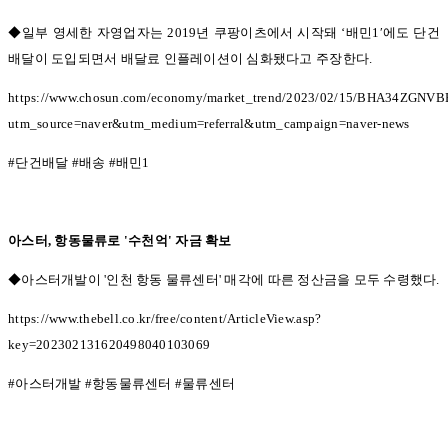
◆일부 영세한 자영업자는 2019
년 쿠팡이츠에서 시작돼
‘
배민
1′
에도 단건
배달이 도입되면서 배달료 인플레이션이 심화됐다고 주장한다
.
https://www.chosun.com/economy/market_trend/2023/02/15/BHA34ZGN
utm_source=naver&utm_medium=referral&utm_campaign=naver-news
#
단건배달
#
배송
#
배민
1
아스터
,
항동물류로
'
수천억
'
자금 확보
◆아스터개발이 '
인천 항동 물류센터
'
매각에 따른 정산금을 모두 수령했다
.
https://www.thebell.co.kr/free/content/ArticleView.asp?
key=202302131620498040103069
#
아스터개발
#
항동물류센터
#
물류센터