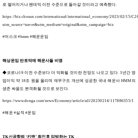
로 떨어지거나 팬데믹 이전 수준으로 돌아갈 것이라고 예측했다
.
https://biz.chosun.com/international/international_economy/2023/02/
utm_source=naver&utm_medium=original&utm_campaign=biz
#
머스크
#hmm #
해운운임
해상운임 반토막에 해운사들 비명
◆코로나19
이전 수준보다 더 악화될 것이란 전망도 나오고 있다
. 3
년간 영
업이익 약
18
조 원을 올리며 재무구조 개선에 성공한 국내 해운사
HMM
의
생존 싸움도 본격화될 것으로 보인다
.
https://www.donga.com/news/Economy/article/all/20230214/117886355/1
#
해운
#
실적
#
운임
TK
신공항법
‘
키맨
’
최인호 압박하는
TK