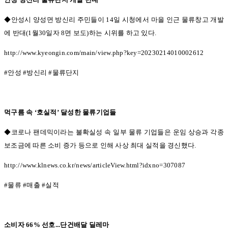
◆안성시 양성면 방신리 주민들이 14
일 시청에서 마을 인근 물류창고 개발
에 반대
(1
월
30
일자
8
면 보도
)
하는 시위를 하고 있다
.
http://www.kyeongin.com/main/view.php?key=20230214010002612
#
안성
#
방신리
#
물류단지
먹구름 속
‘
호실적
’
달성한 물류기업들
◆코로나 팬데믹이라는 불확실성 속 일부 물류 기업들은 운임 상승과 각종
보조금에 따른 소비 증가 등으로 인해 사상 최대 실적을 경신했다.
http://www.klnews.co.kr/news/articleView.html?idxno=307087
#
물류
#
매출
#
실적
소비자
66%
선호
...
단건배달 딜레마