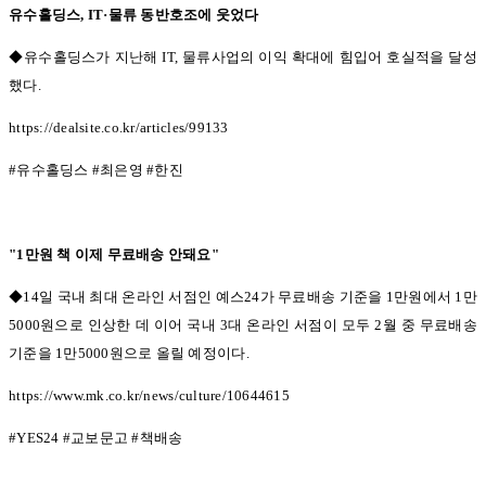
유수홀딩스
, IT·
물류 동반호조에 웃었다
◆유수홀딩스가 지난해 IT,
물류사업의 이익 확대에 힘입어 호실적을 달성
했다
.
https://dealsite.co.kr/articles/99133
#
유수홀딩스
#
최은영
#
한진
"1
만원 책 이제 무료배송 안돼요
"
◆14일 국내 최대 온라인 서점인 예스
24
가 무료배송 기준을
1
만원에서
1
만
5000
원으로 인상한 데 이어 국내
3
대 온라인 서점이 모두
2
월 중 무료배송
기준을
1
만
5000
원으로 올릴 예정이다
.
https://www.mk.co.kr/news/culture/10644615
#YES24 #
교보문고
#
책배송