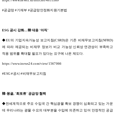
https://www.news1.kr/articles/4953389
#
공급망
#
기재부
#
공급망안정화지원기본법
ESG
공시 강화
…
韓 대응
'
아직
'
◆EU의 기업지속가능성 보고지침
(CSRD)
은 기존 비재무보고지침
(NFRD)
에 따라 제공되는 비재무 정보가 비교 가능성
·
신뢰성
·
연관성이 부족하고
적용 범위를 확대할 필요가 있다는 요구에 나온 제도다
.
https://www.inews24.com/view/1567066
#ESG #
공시
#
비재무보고지침
韓
-
몽골
, '
희토류
'
공급망 협력
◆전세계적으로 주요 수입국 간 핵심광물 확보 경쟁이 심화되고 있는 가운
데 우리나라는 광물 수요의 대부분을 수입에 의존하고 있어 안정적인 공급