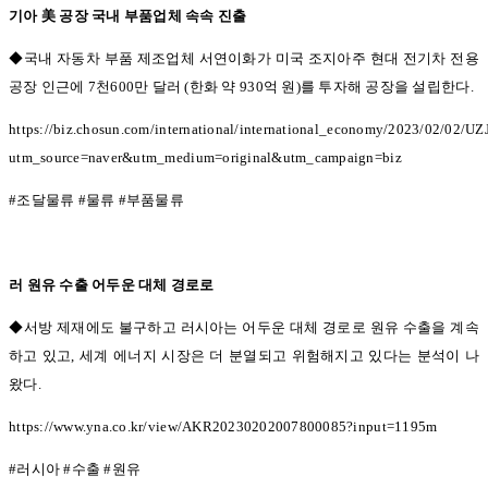
기아 美 공장 국내 부품업체 속속 진출
◆국내 자동차 부품 제조업체 서연이화가 미국 조지아주 현대 전기차 전용
공장 인근에 7
천
600
만 달러
(
한화 약
930
억 원
)
를 투자해 공장을 설립한다
.
https://biz.chosun.com/international/international_economy/2023/02/
utm_source=naver&utm_medium=original&utm_campaign=biz
#
조달물류
#
물류
#
부품물류
러 원유 수출 어두운 대체 경로로
◆서방 제재에도 불구하고 러시아는 어두운 대체 경로로 원유 수출을 계속
하고 있고,
세계 에너지 시장은 더 분열되고 위험해지고 있다는 분석이 나
왔다
.
https://www.yna.co.kr/view/AKR20230202007800085?input=1195m
#
러시아
#
수출
#
원유