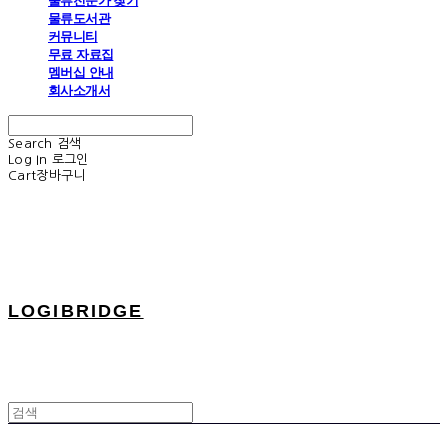
물류전문가 찾기
물류도서관
커뮤니티
무료 자료집
멤버십 안내
회사소개서
Search
검색
Log In
로그인
Cart
장바구니
LOGIBRIDGE