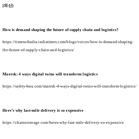
[
외신
]
How is demand shaping the future of supply chain and logistics?
https://timesofindia.indiatimes.com/blogs/voices/how-is-demand-shaping-
the-future-of-supply-chain-and-logistics/
Maersk: 4 ways digital twins will transform logistics
https://safety4sea.com/maersk-4-ways-digital-twins-will-transform-logistics/
Here’s why last-mile delivery is so expensive
https://chainstoreage.com/heres-why-last-mile-delivery-so-expensive