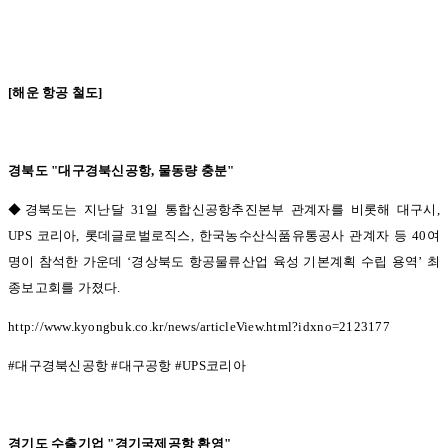
[
해운 항공 철도
]
경북도
"
대구경북신공항
,
물동량 충분
"
◆경북도는 지난달 31
일 통합신공항추진본부 관계자를 비롯해 대구시
,
UPS
코리아
,
롯데글로벌로직스
,
한국농수산식품유통공사 관계자 등
40
여
명이 참석한 가운데
‘
경상북도 항공물류산업 육성 기본계획 수립 용역
’
최
종보고회를 가졌다
.
http://www.kyongbuk.co.kr/news/articleView.html?idxno=2123177
#
대구경북신공항
#
대구공항
#UPS
코리아
경기도 수출기업
"
경기국제공항 환영
"