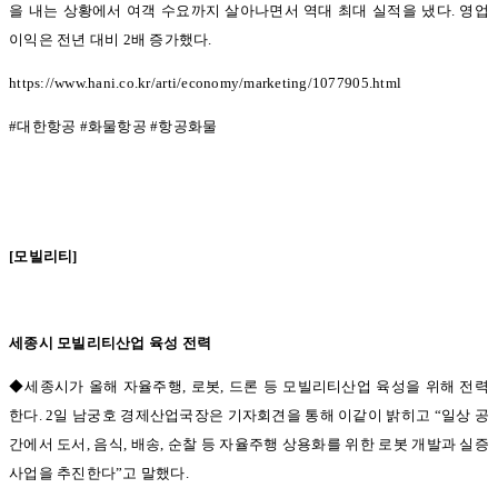
을 내는 상황에서 여객 수요까지 살아나면서 역대 최대 실적을 냈다
.
영업
이익은 전년 대비
2
배 증가했다
.
https://www.hani.co.kr/arti/economy/marketing/1077905.html
#
대한항공
#
화물항공
#
항공화물
[
모빌리티
]
세종시 모빌리티산업 육성 전력
◆세종시가 올해 자율주행,
로봇
,
드론 등 모빌리티산업 육성을 위해 전력
한다
. 2
일 남궁호 경제산업국장은 기자회견을 통해 이같이 밝히고
“
일상 공
간에서 도서
,
음식
,
배송
,
순찰 등 자율주행 상용화를 위한 로봇 개발과 실증
사업을 추진한다
”
고 말했다
.