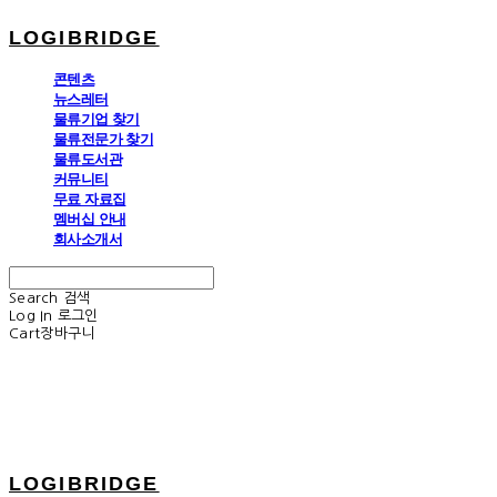
LOGIBRIDGE
콘텐츠
뉴스레터
물류기업 찾기
물류전문가 찾기
물류도서관
커뮤니티
무료 자료집
멤버십 안내
회사소개서
Search
검색
Log In
로그인
Cart
장바구니
LOGIBRIDGE