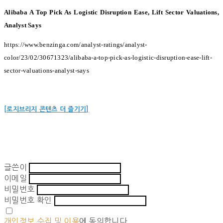
Alibaba A Top Pick As Logistic Disruption Ease, Lift Sector Valuations,
Analyst Says
https://www.benzinga.com/analyst-ratings/analyst-
color/23/02/30671323/alibaba-a-top-pick-as-logistic-disruption-ease-lift-
sector-valuations-analyst-says
[로지브리지 콘텐츠 더 즐기기]
글쓴이
이메일
비밀번호
비밀번호 확인
개인정보 수집 및 이용
에 동의합니다.