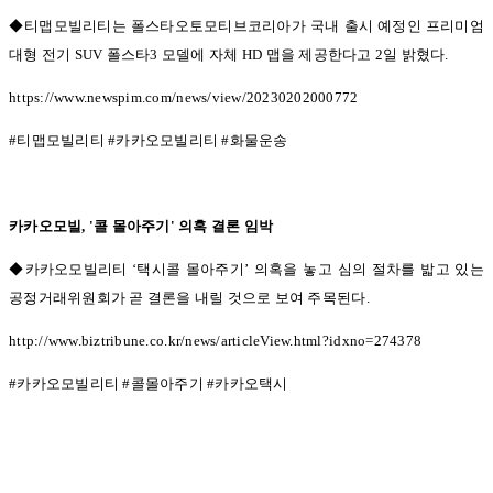
◆티맵모빌리티는 폴스타오토모티브코리아가 국내 출시 예정인 프리미엄
대형 전기 SUV
폴스타
3
모델에 자체
HD
맵을 제공한다고
2
일 밝혔다
.
https://www.newspim.com/news/view/20230202000772
#
티맵모빌리티
#
카카오모빌리티
#
화물운송
카카오모빌
, '
콜 몰아주기
'
의혹 결론 임박
◆카카오모빌리티
‘
택시콜 몰아주기
’
의혹을 놓고 심의 절차를 밟고 있는
공정거래위원회가 곧 결론을 내릴 것으로 보여 주목된다
.
http://www.biztribune.co.kr/news/articleView.html?idxno=274378
#
카카오모빌리티
#
콜몰아주기
#
카카오택시