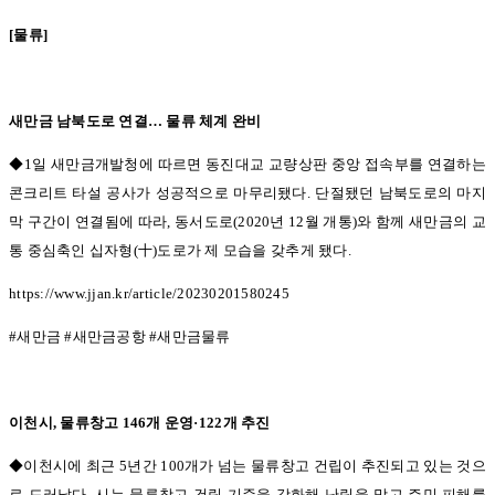
[
물류
]
새만금 남북도로 연결
…
물류 체계 완비
◆1일 새만금개발청에 따르면 동진대교 교량상판 중앙 접속부를 연결하는
콘크리트 타설 공사가 성공적으로 마무리됐다
.
단절됐던 남북도로의 마지
막 구간이 연결됨에 따라
,
동서도로
(2020
년
12
월 개통
)
와 함께 새만금의 교
통 중심축인 십자형
(
十
)
도로가 제 모습을 갖추게 됐다
.
https://www.jjan.kr/article/20230201580245
#
새만금
#
새만금공항
#
새만금물류
이천시
,
물류창고
146
개 운영
·122
개 추진
◆이천시에 최근 5
년간
100
개가 넘는 물류창고 건립이 추진되고 있는 것으
로 드러났다
.
시는 물류창고 건립 기준을 강화해 난립을 막고 주민 피해를