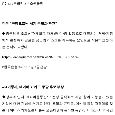
#
수소
#
공급망
#
수소공급망
한은
"
中리오프닝
-
세계 분절화 관건
"
◆중국의 리오프닝(
경제활동 재개
)
과 미
·
중 갈등으로 대표되는 경제
·
지정
학적 분절화가 글로벌 공급망 리스크를 좌우하는 요인으로 작용하고 있다
는 분석이 나왔다
.
https://www.ajunews.com/view/20230201133058747
#
한국은행
#
리오프닝
#
공급망
제
4
이통사
,
네이버
·
카카오
·
쿠팡 후보 부상
◆정부의 연내 ‘
제
4
이동통신사
’
선정 공식화로 사업 참여 가능성이 있는
기업에 대한 관심이 커지고 있다
.
포털과 콘텐츠
,
메신저 등의 경쟁력을 갖
춘 네이버와 카카오를 비롯해 오픈마켓과 온라인 동영상 서비스
(OTT)
사업