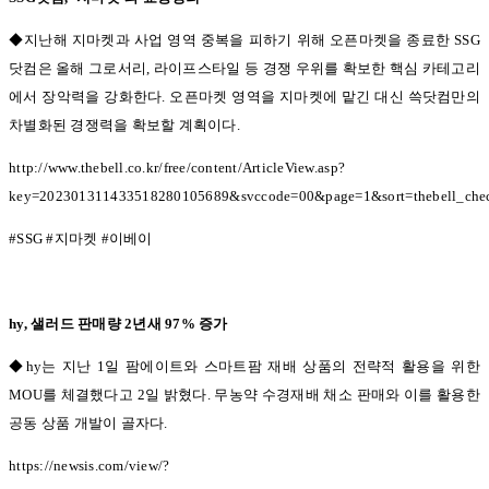
◆지난해 지마켓과 사업 영역 중복을 피하기 위해 오픈마켓을 종료한 SSG
닷컴은 올해 그로서리
,
라이프스타일 등 경쟁 우위를 확보한 핵심 카테고리
에서 장악력을 강화한다
.
오픈마켓 영역을 지마켓에 맡긴 대신 쓱닷컴만의
차별화된 경쟁력을 확보할 계획이다
.
http://www.thebell.co.kr/free/content/ArticleView.asp?
key=202301311433518280105689&svccode=00&page=1&sort=thebell_che
#SSG #
지마켓
#
이베이
hy,
샐러드 판매량
2
년새
97%
증가
◆hy는 지난
1
일 팜에이트와 스마트팜 재배 상품의 전략적 활용을 위한
MOU
를 체결했다고
2
일 밝혔다
.
무농약 수경재배 채소 판매와 이를 활용한
공동 상품 개발이 골자다
.
https://newsis.com/view/?