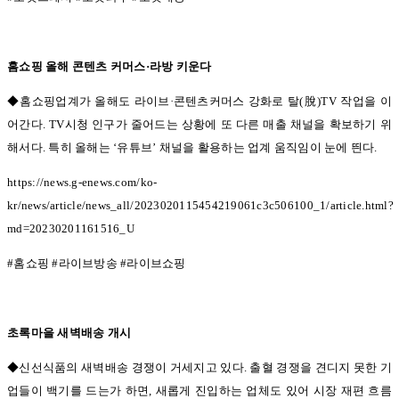
홈쇼핑 올해 콘텐츠 커머스
·
라방 키운다
◆홈쇼핑업계가 올해도 라이브·
콘텐츠커머스 강화로 탈
(
脫
)TV
작업을 이
어간다
. TV
시청 인구가 줄어드는 상황에 또 다른 매출 채널을 확보하기 위
해서다
.
특히 올해는
‘
유튜브
’
채널을 활용하는 업계 움직임이 눈에 띈다
.
https://news.g-enews.com/ko-
kr/news/article/news_all/2023020115454219061c3c506100_1/article.html?
md=20230201161516_U
#
홈쇼핑
#
라이브방송
#
라이브쇼핑
초록마을 새벽배송 개시
◆신선식품의 새벽배송 경쟁이 거세지고 있다.
출혈 경쟁을 견디지 못한 기
업들이 백기를 드는가 하면
,
새롭게 진입하는 업체도 있어 시장 재편 흐름