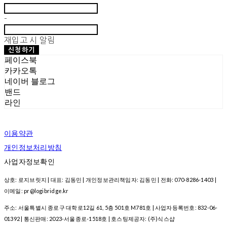
-
재입고 시 알림
신청하기
페이스북
카카오톡
네이버 블로그
밴드
라인
이용약관
개인정보처리방침
사업자정보확인
상호: 로지브릿지 | 대표: 김동민 | 개인정보관리책임자: 김동민 | 전화: 070-8286-1403 |
이메일: pr@logibridge.kr
주소: 서울특별시 종로구 대학로12길 61, 5층 501호 M781호 | 사업자등록번호:
832-06-
01392
| 통신판매:
2023-서울종로-1518호
| 호스팅제공자: (주)식스샵