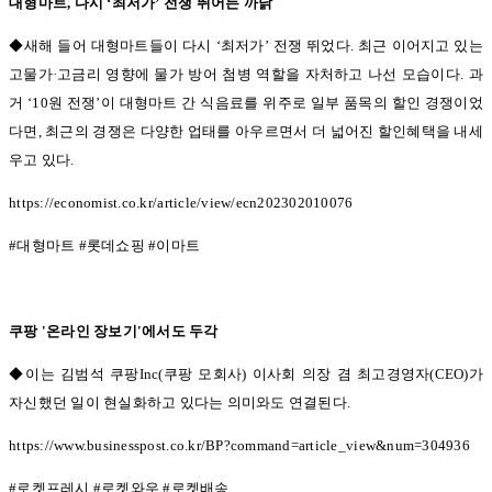
대형마트
,
다시
‘
최저가
’
전쟁 뛰어든 까닭
◆새해 들어 대형마트들이 다시 ‘
최저가
’
전쟁 뛰었다
.
최근 이어지고 있는
고물가
·
고금리 영향에 물가 방어 첨병 역할을 자처하고 나선 모습이다
.
과
거
‘10
원 전쟁
’
이 대형마트 간 식음료를 위주로 일부 품목의 할인 경쟁이었
다면
,
최근의 경쟁은 다양한 업태를 아우르면서 더 넓어진 할인혜택을 내세
우고 있다
.
https://economist.co.kr/article/view/ecn202302010076
#
대형마트
#
롯데쇼핑
#
이마트
쿠팡
'
온라인 장보기
'
에서도 두각
◆이는 김범석 쿠팡Inc(
쿠팡 모회사
)
이사회 의장 겸 최고경영자
(CEO)
가
자신했던 일이 현실화하고 있다는 의미와도 연결된다
.
https://www.businesspost.co.kr/BP?command=article_view&num=304936
#
로켓프레시
#
로켓와우
#
로켓배송