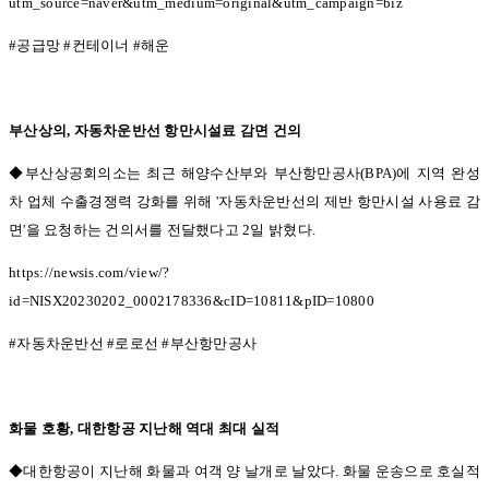
utm_source=naver&utm_medium=original&utm_campaign=biz
#
공급망
#
컨테이너
#
해운
부산상의
,
자동차운반선 항만시설료 감면 건의
◆부산상공회의소는 최근 해양수산부와 부산항만공사(BPA)
에 지역 완성
차 업체 수출경쟁력 강화를 위해
'
자동차운반선의 제반 항만시설 사용료 감
면
'
을 요청하는 건의서를 전달했다고
2
일 밝혔다
.
https://newsis.com/view/?
id=NISX20230202_0002178336&cID=10811&pID=10800
#
자동차운반선
#
로로선
#
부산항만공사
화물 호황
,
대한항공 지난해 역대 최대 실적
◆대한항공이 지난해 화물과 여객 양 날개로 날았다.
화물 운송으로 호실적