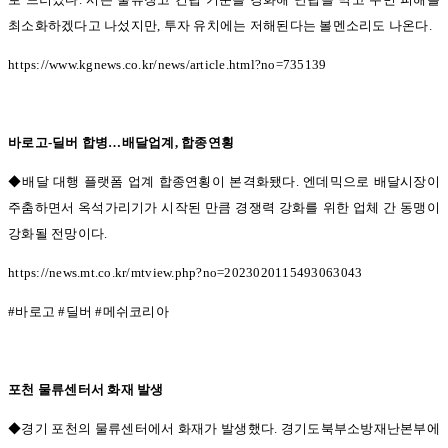
최소화하겠다고 나섰지만
,
투자 유치에는 저해된다는 볼멘소리도 나온다
.
https://www.kgnews.co.kr/news/article.html?no=735139
바로고
-
딜버 합병
…
배달업계
,
합종연횡
◆배달 대행 플랫폼 업계 합종연횡이 본격화됐다.
엔데믹으로 배달시장이
주춤하면서 옥석가리기가 시작된 만큼 경쟁력 강화를 위한 업체 간 동맹이
강화될 전망이다
.
https://news.mt.co.kr/mtview.php?no=2023020115493063043
#
바로고
#
딜버
#
메쉬코리아
포천 물류센터서 화재 발생
◆경기 포천의 물류센터에서 화재가 발생했다.
경기도북부소방재난본부에