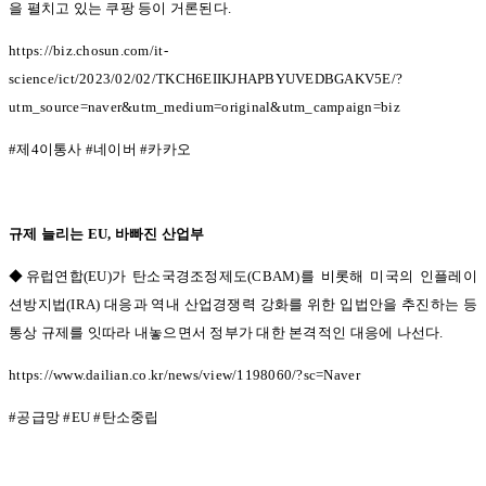
을 펼치고 있는 쿠팡 등이 거론된다
.
https://biz.chosun.com/it-
science/ict/2023/02/02/TKCH6EIIKJHAPBYUVEDBGAKV5E/?
utm_source=naver&utm_medium=original&utm_campaign=biz
#
제
4
이통사
#
네이버
#
카카오
규제 늘리는
EU,
바빠진 산업부
◆유럽연합(EU)
가 탄소국경조정제도
(CBAM)
를 비롯해 미국의 인플레이
션방지법
(IRA)
대응과 역내 산업경쟁력 강화를 위한 입법안을 추진하는 등
통상 규제를 잇따라 내놓으면서 정부가 대한 본격적인 대응에 나선다
.
https://www.dailian.co.kr/news/view/1198060/?sc=Naver
#
공급망
#EU #
탄소중립