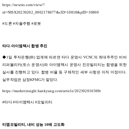
https://newsis.com/view/?
id=NISX20230202_0002178677&cID=10818&pID=10800
#
드론
#
자율주행
#
로봇
타다
-
아이엠택시 합병 추진
◆1일 투자은행
(IB)
업계에 따르면 타다 운영사
VCNC
의 최대주주인 비바
리퍼블리카
(
토스 운영사
)
와 아이엠택시 운영사 진모빌리티는 합병을 위한
실사를 진행하고 있다
.
합병 비율 등 구체적인 세부 사항은 아직 미정이다
.
실무작업은 삼정
KPMG
가 맡았다
.
https://marketinsight.hankyung.com/article/202302016569r
#
타다
#
아이엠택시
#
모빌리티
티맵모빌리티
,
내비 성능
10
배 고도화