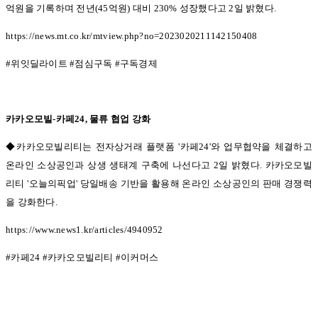
억원을 기록하며 전년
(45
억원
)
대비
230%
성장했다고
2
일 밝혔다
.
https://news.mt.co.kr/mtview.php?no=2023020211142150408
#
위잇딜라이트
#
점심구독
#
구독경제
카카오모빌
-
카페
24,
물류 협업 강화
◆카카오모빌리티는 전자상거래 플랫폼 '
카페
24'
와 업무협약을 체결하고
온라인 소상공인과 상생 생태계 구축에 나선다고
2
일 밝혔다
.
카카오모빌
리티
'
오늘의픽업
'
당일배송 기반을 활용해 온라인 소상공인의 판매 경쟁력
을 강화한다
.
https://www.news1.kr/articles/4940952
#
카페
24 #
카카오모빌리티
#
이커머스