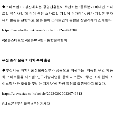
◆스타트업 IR
경진대회는 창업진흥원이 주관하는
‘
물류분야 비대면 스타
트업 육성사업
’
에 참여 중인 스타트업 기업이 참가한다
.
참가 기업은 투자
유치 활동을 진행하고
,
물류 분야 스타트업의 동향을 참관객에게 소개한다
.
https://www.hellot.net/news/article.html?no=74789
#
물류스타트업
#
물류
IR #
한국통합물류협회
무선 조작
·
운용 지게차 특허 출원
◆부산시는 과학기술정보통신부와 공동으로 지원하는 ‘
지능형 무인 자동
화 스마트물류 시스템
’
연구개발사업을 통해 시스콘이
‘
무선 조작 햅틱 조
이스틱 변환 모듈을 구비한 지게차
’
에 관한 특허를 출원했다고 밝혔다
.
https://view.asiae.co.kr/article/2023020209220746312
#
시스콘
#
무인물류
#
무인지게차