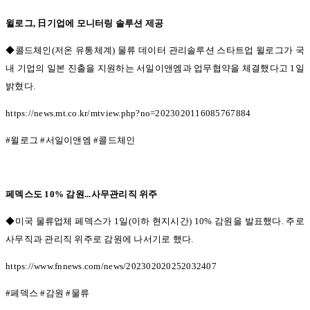
윌로그
,
日기업에 모니터링 솔루션 제공
◆콜드체인(
저온 유통체계
)
물류 데이터 관리솔루션 스타트업 윌로그가 국
내 기업의 일본 진출을 지원하는 서일이앤엠과 업무협약을 체결했다고
1
일
밝혔다
.
https://news.mt.co.kr/mtview.php?no=2023020116085767884
#
윌로그
#
서일이앤엠
#
콜드체인
페덱스도
10%
감원
...
사무관리직 위주
◆미국 물류업체 페덱스가 1
일
(
이하 현지시간
) 10%
감원을 발표했다
.
주로
사무직과 관리직 위주로 감원에 나서기로 했다
.
https://www.fnnews.com/news/202302020252032407
#
페덱스
#
감원
#
물류