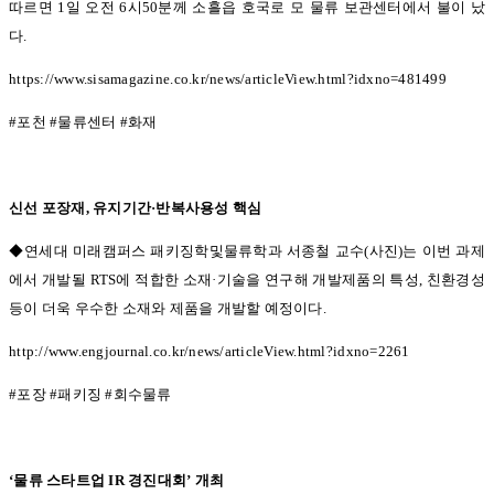
따르면
1
일 오전
6
시
50
분께 소흘읍 호국로 모 물류 보관센터에서 불이 났
다
.
https://www.sisamagazine.co.kr/news/articleView.html?idxno=481499
#
포천
#
물류센터
#
화재
신선 포장재
,
유지기간
·
반복사용성 핵심
◆연세대 미래캠퍼스 패키징학및물류학과 서종철 교수(
사진
)
는 이번 과제
에서 개발될
RTS
에 적합한 소재
·
기술을 연구해 개발제품의 특성
,
친환경성
등이 더욱 우수한 소재와 제품을 개발할 예정이다
.
http://www.engjournal.co.kr/news/articleView.html?idxno=2261
#
포장
#
패키징
#
회수물류
‘
물류 스타트업
IR
경진대회
’
개최