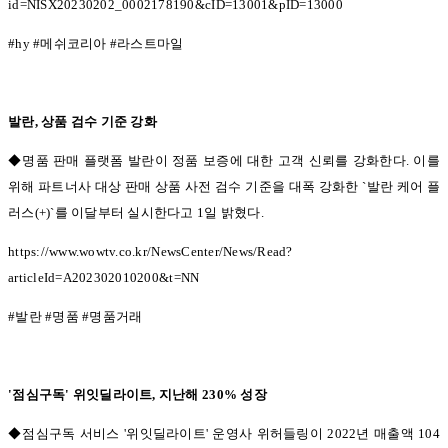
id=NISX20230202_0002178190&cID=13001&pID=13000
#hy #
메쉬코리아
#
라스트마일
발란
,
상품 검수 기준 강화
◆명품 판매 플랫폼 발란이 정품 보증에 대한 고객 신뢰를 강화한다.
이를
위해 파트너사 대상 판매 상품 사전 검수 기준을 대폭 강화한
`
발란 케어 플
러스
(+)`
를 이달부터 실시한다고
1
일 밝혔다
.
https://www.wowtv.co.kr/NewsCenter/News/Read?
articleId=A202302010200&t=NN
#
발란
#
명품
#
명품거래
'
점심구독
'
위잇딜라이트
,
지난해
230%
성장
◆점심구독 서비스 '
위잇딜라이트
'
운영사 위허들링이
2022
년 매출액
104