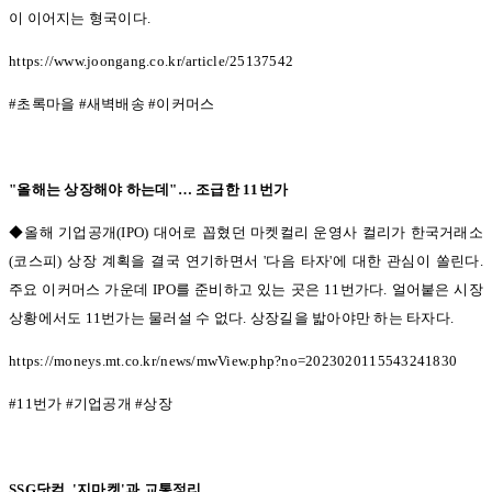
이 이어지는 형국이다
.
https://www.joongang.co.kr/article/25137542
#
초록마을
#
새벽배송
#
이커머스
"
올해는 상장해야 하는데
"…
조급한
11
번가
◆올해 기업공개(IPO)
대어로 꼽혔던 마켓컬리 운영사 컬리가 한국거래소
(
코스피
)
상장 계획을 결국 연기하면서
'
다음 타자
'
에 대한 관심이 쏠린다
.
주요 이커머스 가운데
IPO
를 준비하고 있는 곳은
11
번가다
.
얼어붙은 시장
상황에서도
11
번가는 물러설 수 없다
.
상장길을 밟아야만 하는 타자다
.
https://moneys.mt.co.kr/news/mwView.php?no=2023020115543241830
#11
번가
#
기업공개
#
상장
SSG
닷컴
, '
지마켓
'
과 교통정리