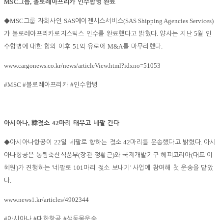
MSC
,
그룹
볼로레아프리카 인수합병 완료
MSC
SAS
(SAS Shipping Agencies Services)
◆
그룹 자회사인
에이젠시스서비스
.
5
가 볼로레아프리카로지스틱스 인수를 완료했다고 밝혔다
양사는 지난
월 인
51
M&A
.
수합병에 대한 합의 이후
억 유로에
를 마무리했다
www.cargonews.co.kr/news/articleView.html?idxno=51053
#MSC #
#
볼로레아프리카
인수합병
,
42
아시아나
韓
젖소
마리 태우고 네팔 간다
22
42
.
◆
아시아나항공이
일 네팔로 향하는 젖소
마리를 운송했다고 밝혔다
아시
(
)
(
아나항공은 농림축산식품부
장관 정황근
와 국제개발기구 헤퍼코리아
대표 이
)
'
101
'
혜원
가 진행하는
네팔로
마리 젖소 보내기
사업에 참여해 첫 운송을 맡았
.
다
www.news1.kr/articles/4902344
#
#
#
아시아나
대한항공
생동물운송