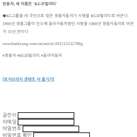
,
'KG
'
쌍용차
새 이름은
모빌리티
KG
KG
.
◆
그룹을 새 주인으로 맞은 쌍용자동차가 사명을
모빌리티로 바꾼다
1986
1988
년 쌍용그룹이 인수해 동아자동차였던 사명을
년 쌍용자동차로 바꾼
35
.
지
년 만이다
www.hankyung.com/car/article/202212222786g
#
#KG
#
쌍용차
모빌리티
동아자동차
[로지브리지 콘텐츠 더 즐기기]
글쓴이
이메일
비밀번호
비밀번호 확인