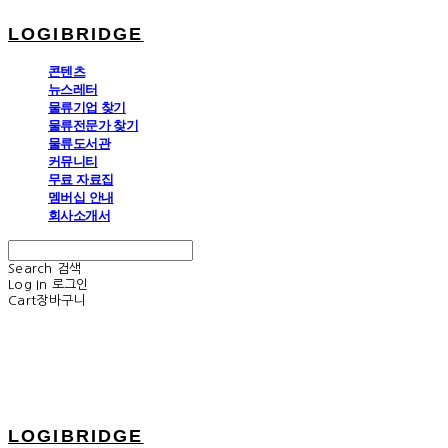
LOGIBRIDGE
콘텐츠
뉴스레터
물류기업 찾기
물류전문가 찾기
물류도서관
커뮤니티
무료 자료집
멤버십 안내
회사소개서
Search
검색
Log In
로그인
Cart
장바구니
LOGIBRIDGE