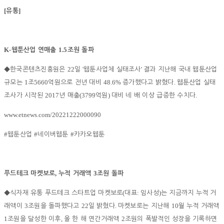
[
]
유통
K-
1.5
웹툰산업 연매출
조원 돌파
22
'
'
◆
한국콘텐츠진흥원은
일
웹툰사업체 실태조사
결과 지난해 국내 웹툰산업
1
5660
48.6%
.
규모는
조
억원으로 전년 대비
증가했다고 밝혔다
웹툰산업 실태
2017
(3799
)
.
조사가 시작된
년 매출
억원
대비 네 배 이상 급증한 수치다
www.etnews.com/20221222000090
#
#
#
웹툰산업
네이버웹툰
카카오웹툰
,
3
푸드테크 마켓보로
누적 거래액
조원 돌파
(
:
)
◆
식자재 유통 푸드테크 스타트업 마켓보로
대표
임사성
는 지금까지 누적 거
3
22
.
10
래액이
조원을 돌파했다고
일 밝혔다
마켓보로는 지난해
월 누적 거래액
1
,
2
조원을 달성한 이후
올 한 해 연간거래액
조원의 폭발적인 성장을 기록하면