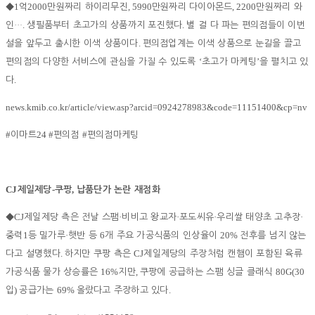
1
2000
, 5990
, 2200
◆
억
만원짜리 하이리무진
만원짜리 다이아몬드
만원짜리 와
.
.
인
…
생필품부터 초고가의 상품까지 포진했다
별 걸 다 파는 편의점들이 이번
.
설을 앞두고 출시한 이색 상품이다
편의점업계는 이색 상품으로 눈길을 끌고
‘
’
편의점의 다양한 서비스에 관심을 가질 수 있도록
초고가 마케팅
을 펼치고 있
.
다
news.kmib.co.kr/article/view.asp?arcid=0924278983&code=11151400&cp=nv
#
24 #
#
이마트
편의점
편의점마케팅
CJ
-
,
제일제당
쿠팡
납품단가 논란 재점화
CJ
·
·
·
·
◆
제일제당 측은 전날 스팸
비비고 왕교자
포도씨유
우리쌀 태양초 고추장
1
·
6
20%
중력
등 밀가루
햇반 등
개 주요 가공식품의 인상율이
전후를 넘지 않는
.
CJ
다고 설명했다
하지만 쿠팡 측은
제일제당의 주장처럼 캔햄이 포함된 육류
16%
,
80G(30
가공식품 물가 상승률은
지만
쿠팡에 공급하는 스팸 싱글 클래식
)
69%
.
입
공급가는
올랐다고 주장하고 있다