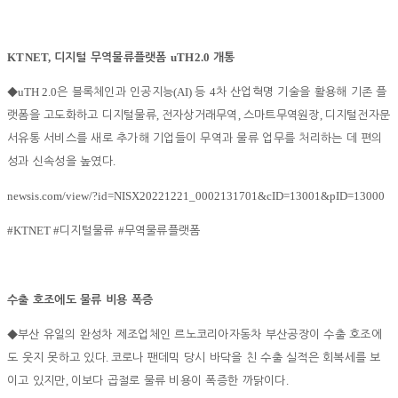
KTNET,
uTH2.0
디지털 무역물류플랫폼
개통
uTH 2.0
(AI)
4
◆
은 블록체인과 인공지능
등
차 산업혁명 기술을 활용해 기존 플
,
,
,
랫폼을 고도화하고 디지털물류
전자상거래무역
스마트무역원장
디지털전자문
서유통 서비스를 새로 추가해 기업들이 무역과 물류 업무를 처리하는 데 편의
.
성과 신속성을 높였다
newsis.com/view/?id=NISX20221221_0002131701&cID=13001&pID=13000
#KTNET #
#
디지털물류
무역물류플랫폼
수출 호조에도 물류 비용 폭증
◆
부산 유일의 완성차 제조업체인 르노코리아자동차 부산공장이 수출 호조에
.
도 웃지 못하고 있다
코로나 팬데믹 당시 바닥을 친 수출 실적은 회복세를 보
,
.
이고 있지만
이보다 곱절로 물류 비용이 폭증한 까닭이다