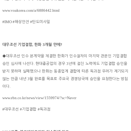
www.voakorea.com/a/6886442.html
#IMO #
#
해상안전
탄도미사일
,
3
?
대우조선 기업결합
한화
개월 만에
◆
대우조선 인수 본계약을 체결한 한화가 인수절차의 마지막 관문인 기업결합
.
3
승인 심사에 나선다
현대중공업의 경우
년에 걸친 노력에도 기업결합 승인을
받지 못하며 실패했으나 한화는 동종업계 결합에 따른 독과점 우려가 제기되지
3
않는 만큼 내년
월 완료를 목표로 주요국 경쟁당국에 승인을 요청한다는 방침
.
이다
www.ebn.co.kr/news/view/1559974/?sc=Naver
#
#
#
대우조선
기업결합
독과점