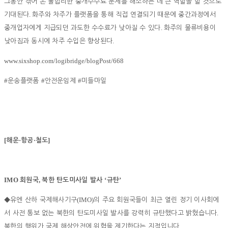
그동안 겪어 온 불합리한 중개수수료 문제를 해소하는 데 큰 역할을 할 것으로
.
기대된다
화주와 차주가 플랫폼을 통해 직접 연결되기 때문에 중간과정에서
.
중개업자에게 지급되던 과도한 수수료가 낮아질 수 있다
화주의 물류비용이
.
낮아짐과 동시에 차주 수입은 향상된다
www.sixshop.com/logibridge/blogPost/668
#
#
#
운송플랫폼
안전운임제
미들마일
[
·
·
]
해운
항공
철도
IMO
,
‘
’
회원국
북한 탄도미사일 발사
규탄
(IMO)
◆
유엔 산하 국제해사기구
의 주요 회원국들이 최근 열린 정기 이사회에
.
서 사전 통보 없는 북한의 탄도미사일 발사를 강력히 규탄했다고 밝혔습니다
.
북한의 행위가 국제 해상안전에 위협을 제기한다는 지적입니다