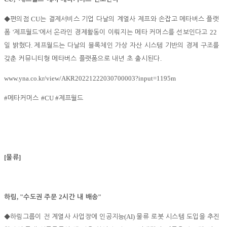
CU
◆
편의점
는 결제서비스 기업 다날의 계열사 제프와 손잡고 메타버스 플랫
'
'
22
폼
제프월드
에서 온라인 경제활동이 이뤄지는 메타 커머스를 선보인다고
.
일 밝혔다
제프월드는 다날의 블록체인 가상 자산 시스템 기반의 경제 구조를
.
갖춘 커뮤니티형 메타버스 플랫폼으로 내년 초 출시된다
www.yna.co.kr/view/AKR20221222030700003?input=1195m
#
#CU #
메타커머스
제프월드
[
]
물류
, "
2
"
하림
수도권 주문
시간 내 배송
(AI)
◆
하림그룹이 전 계열사 사업장에 인공지능
물류 로봇 시스템 도입을 추진