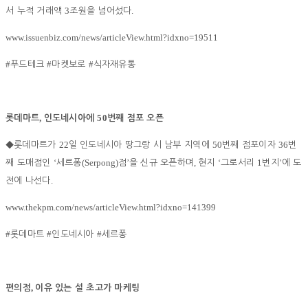
3
.
서 누적 거래액
조원을 넘어섰다
www.issuenbiz.com/news/articleView.html?idxno=19511
#
#
#
푸드테크
마켓보로
식자재유통
,
50
롯데마트
인도네시아에
번째 점포 오픈
22
50
36
◆
롯데마트가
일 인도네시아 땅그랑 시 남부 지역에
번째 점포이자
번
‘
(Serpong)
’
,
‘
1
’
째 도매점인
세르퐁
점
을 신규 오픈하며
현지
그로서리
번지
에 도
.
전에 나선다
www.thekpm.com/news/articleView.html?idxno=141399
#
#
#
롯데마트
인도네시아
세르퐁
,
편의점
이유 있는 설 초고가 마케팅