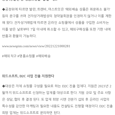
,
,
'
'
◆
공정위에 따르면 발란
트렌비
머스트잇은
해외배송 상품은 취문취소 불가
등의 문구를 쓰며 전자상거래법상의 청약철회권을 인정하지 않거나 이를 제한
.
해 왔다
전자상거래법에 따르면 온라인 쇼핑몰에서 상품을 구입한 소비자는
7
,
이를 받은 날로부터
일 이내에 취소할 수 있고
해외구매상품 또한 기한 내에
.
반품과 환불이 가능하다
www.newspim.com/news/view/20221221000281
#
#
#
해외직구
명품쇼핑몰
해외배송
, D2C
위드소프트
사업 진출 지원한다
D2C
.
2023
2
◆
대상은 자체 쇼핑몰 구성을 필요로 하는
진출 업체다
지원은
년
.
월까지 위드소프트로 신청하는 업체를 대상으로 한다
지원 규모 및 주요 사항
,
.
은 상담
협의 후 결정 된다
또 업체 희망 시엔 전문가 섭외 후 온라인 사업의
. D2C
특수성을 감안한 마케팅과 필요한 내용도 컨설팅도 진행할 예정이다
진출
.
희망 업체는 위드소프트로 문의하면 된다