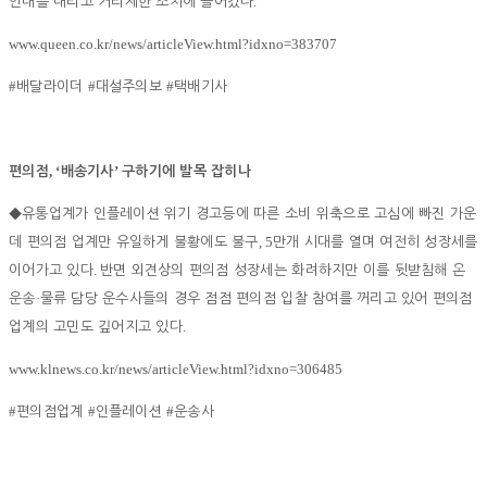
.
안내를 내리고 거리제한 조치에 들어갔다
www.queen.co.kr/news/articleView.html?idxno=383707
#
#
#
배달라이더
대설주의보
택배기사
, ‘
’
편의점
배송기사
구하기에 발목 잡히나
◆
유통업계가 인플레이션 위기 경고등에 따른 소비 위축으로 고심에 빠진 가운
, 5
데 편의점 업계만 유일하게 불황에도 불구
만개 시대를 열며 여전히 성장세를
.
이어가고 있다
반면 외견상의 편의점 성장세는 화려하지만 이를 뒷받침해 온
·
운송
물류 담당 운수사들의 경우 점점 편의점 입찰 참여를 꺼리고 있어 편의점
.
업계의 고민도 깊어지고 있다
www.klnews.co.kr/news/articleView.html?idxno=306485
#
#
#
편의점업계
인플레이션
운송사