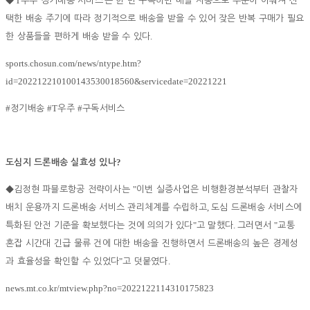
'T
'
◆
우주 정기배송 서비스
는 한 번 구독하면 매달 자동으로 주문이 이뤄져 선
택한 배송 주기에 따라 정기적으로 배송을 받을 수 있어 잦은 반복 구매가 필요
.
한 상품들을 편하게 배송 받을 수 있다
sports.chosun.com/news/ntype.htm?
id=202212210100143530018560&servicedate=20221221
#
#T
#
정기배송
우주
구독서비스
?
도심지 드론배송 실효성 있나
"
◆
김정현 파블로항공 전략이사는
이번 실증사업은 비행환경분석부터 관찰자
,
배치 운용까지 드론배송 서비스 관리체계를 수립하고
도심 드론배송 서비스에
"
.
"
특화된 안전 기준을 확보했다는 것에 의의가 있다
고 말했다
그러면서
교통
혼잡 시간대 긴급 물류 건에 대한 배송을 진행하면서 드론배송의 높은 경제성
"
.
과 효율성을 확인할 수 있었다
고 덧붙였다
news.mt.co.kr/mtview.php?no=2022122114310175823