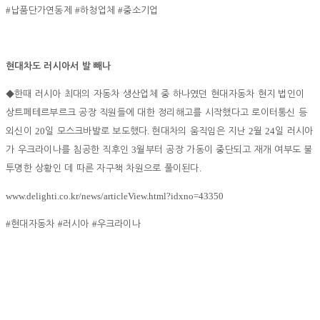
#
#
#
납품단가연동제
하청업체
중소기업
현대차도 러시아서 발 빼나
◆
한때 러시아 최대의 자동차 생산업체 중 하나였던 현대자동차 현지 법인이
상트페테르부르크 공장 직원들에 대한 정리해고를 시작했다고 로이터통신 등
20
.
2
24
외신이
일 모스크바발로 보도했다
현대차의 움직임은 지난
월
일 러시아
3
가 우크라이나를 침공한 직후인
월부터 공장 가동이 중단되고 재개 여부도 불
.
투명한 상황인 데 따른 자구책 차원으로 풀이된다
www.delighti.co.kr/news/articleView.html?idxno=43350
#
#
#
현대자동차
러시아
우크라이나