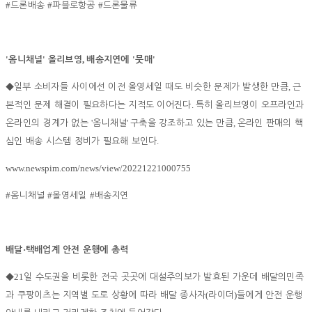
#
#
#
드론배송
파블로항공
드론물류
'
'
,
'
'
옴니채널
올리브영
배송지연에
뭇매
,
◆
일부 소비자들 사이에선 이전 올영세일 때도 비슷한 문제가 발생한 만큼
근
.
본적인 문제 해결이 필요하다는 지적도 이어진다
특히 올리브영이 오프라인과
'
'
,
온라인의 경계가 없는
옴니채널
구축을 강조하고 있는 만큼
온라인 판매의 핵
.
심인 배송 시스템 정비가 필요해 보인다
www.newspim.com/news/view/20221221000755
#
#
#
옴니채널
올영세일
배송지연
·
배달
택배업계 안전 운행에 총력
21
◆
일 수도권을 비롯한 전국 곳곳에 대설주의보가 발효된 가운데 배달의민족
(
)
과 쿠팡이츠는 지역별 도로 상황에 따라 배달 종사자
라이더
들에게 안전 운행