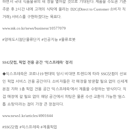
.
하면서 국내 식품물류의 새 장을 열어갈 것으로 기대된다
제품을 수도권 기준
2
D2C(Direct to Customer·
주문 후
시간 내에 고객의 식탁에 올리는
소비자 직
)
.
거래
서비스를 구현하겠다는 목표다
www.mk.co.kr/news/business/10577079
#
#
#
양재도시첨단물류단지
인공지능
물류로봇
SSG
,
'
'
닷컴
픽업 전용 공간
익스프레쓱
정리
19
SSG
◆
익스프레쓱은 코로나
팬데믹 당시 비대면 트렌드에 따라
닷컴이 선보
.
인 픽업 서비스 전용 공간이다
소비자들은 각 매장을 방문할 필요 없이 신세계
1
'
'
.
본점 지하
층 픽업 전용 공간
익스프레쓱
에서 제품을 수령하는 방식이다
직
·
'
접 매장에 갈 필요 없이 해당 공간에서 피팅은 물론 수선
교환이 가능한
원스
'
.
톱 쇼핑
이라는 점이 가장 큰 장점이다
www.news1.kr/articles/4901644
#SSG
#
#
닷컴
익스프레쓱
제품픽업