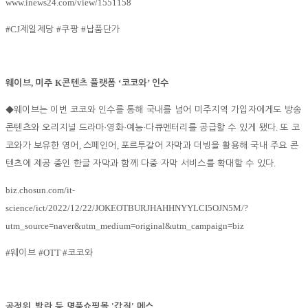
www.inews24.com/view/1551158
#CJ
#
#
제일제당
쿠팡
납품단가
,
K
‘
’
웨이브
미주
콘텐츠 플랫폼
코코와
인수
◆
웨이브는 이번 코코와 인수를 통해 국내를 넘어 미주지역 가입자에게도 방송
·
·
·
.
콘텐츠와 오리지널 드라마
영화
예능
다큐멘터리를 공급할 수 있게 됐다
또 코
,
,
코와가 보유한 영어
스페인어
포르투갈어 자막과 더빙을 활용해 국내 주요 콘
.
텐츠에 제공 중인 한글 자막과 함께 다중 자막 서비스를 확대할 수 있다
biz.chosun.com/it-
science/ict/2022/12/22/JOKEOTBURJHAHHNYYLCI5OJN5M/?
utm_source=naver&utm_medium=original&utm_campaign=biz
#
#OTT #
웨이브
코코와
,
'
'
공정위
발란 등 명품쇼핑몰
갑질
메스