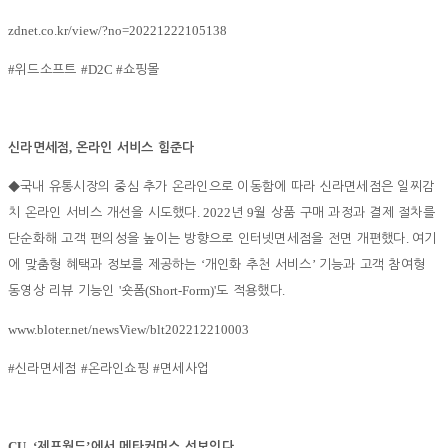
zdnet.co.kr/view/?no=20221222105138
#
#D2C #
위드소프트
쇼핑몰
,
신라면세점
온라인 서비스 힘준다
◆
국내 유통시장의 중심 추가 온라인으로 이동함에 따라 신라면세점은 일찌감
. 2022
9
치 온라인 서비스 개선을 시도했다
년
월 상품 구매 과정과 결제 절차를
.
단순화해 고객 편의성을 높이는 방향으로 인터넷면세점을 전면 개편했다
여기
‘
’
에 맞춤형 혜택과 정보를 제공하는
개인화 추천 서비스
기능과 고객 참여형
'
(Short-Form)'
.
동영상 리뷰 기능인
숏폼
도 적용했다
www.bloter.net/newsView/blt202212210003
#
#
#
신라면세점
온라인쇼핑
면세사업
CU, ‘
’
제프월드
에서 메타커머스 선보인다