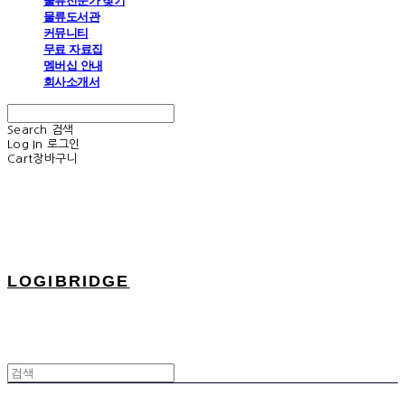
물류전문가 찾기
물류도서관
커뮤니티
무료 자료집
멤버십 안내
회사소개서
Search
검색
Log In
로그인
Cart
장바구니
LOGIBRIDGE