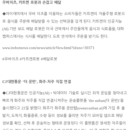
,
우버이츠
카트켄 로봇과 손잡고 배달
◆
마이애미에서 우버 이츠를 이용하는 소비자들은 카트켄의 자율주행 로봇으
.
로 음식을 주문해 배달받을 수 있는 선택권을 갖게 된다
카트켄의 인공지능
(AI)
,
기반 보도 배달 로봇은 미국 전역에서 주민들에게 음식과 식료품을
대학
.
.
캠퍼스에서는 식사를 배달한다
도로 연석에서 주문을 받기도 한다
www.irobotnews.com/news/articleView.html?idxno=30371
#
#
#
우버이츠
카트켄로봇
배달로봇
CJ
‘
',
-
대한통운
더 운반
화주
차주 직접 연결
CJ
(AI)
◆
대한통운은 인공지능
•
빅데이터 기술로 실시간 최적 운임을 찾아내고
‘the unban(
)’
빠르게 화주와 차주를 직접 연결시켜주는 운송플랫폼
더 운반
을
22
.
(owner.unban.ai)
출시했다고
일 밝혔다
화주가 화주용 운반웹
에 가입 후 출
,
,
,
발지
도착지
화물종류
수량 등의 정보를 올리면 차주가 모바일 앱으로 해당
,
.
정보를 확인
선택 후 운송하는 형태로 운영된다
이 플랫폼은 영세한 차주들이