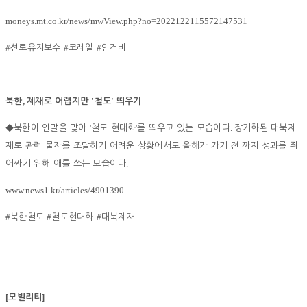
moneys.mt.co.kr/news/mwView.php?no=2022122115572147531
#
#
#
선로유지보수
코레일
인건비
,
'
'
북한
제재로 어렵지만
철도
띄우기
'
'
.
◆
북한이 연말을 맞아
철도 현대화
를 띄우고 있는 모습이다
장기화된 대북제
재로 관련 물자를 조달하기 어려운 상황에서도 올해가 가기 전 까지 성과를 쥐
.
어짜기 위해 애를 쓰는 모습이다
www.news1.kr/articles/4901390
#
#
#
북한철도
철도현대화
대북제재
[
]
모빌리티