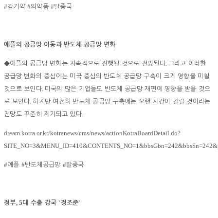
#
#
#
감기약
의약품
탈중국
애플의 공급망 이동과 반도체 공급망 변화
.
◆
애플의 공급망 변화는 지속적으로 진행될 것으로 전망된다
그리고 이러한
공급망 변화의 중심에는 미국 중심의 반도체 공급망 구축이 크게 영향을 미칠
.
것으로 보인다
미국의 많은 기업들도 반도체 공급망 재편에 영향을 받을 것으
.
로 보인다
하지만 여전히 반도체 공급망 구축에는 오랜 시간이 걸릴 것이라는
.
전망도 꾸준히 제기되고 있다
dream.kotra.or.kr/kotranews/cms/news/actionKotraBoardDetail.do?
SITE_NO=3&MENU_ID=410&CONTENTS_NO=1&bbsGbn=242&bbsSn=242&p
#
#
#
애플
반도체공급망
탈중국
, 5
'
'
정부
대 수출 강국
정조준