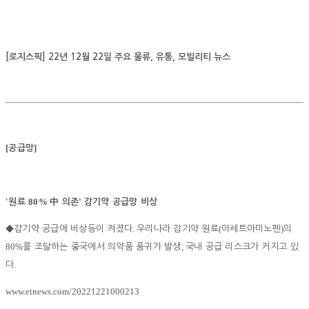
[로지스픽] 22년 12월 22일 주요 물류, 유통, 모빌리티 뉴스
[
]
공급망
'
80%
'
원료
中
의존
감기약 공급망 비상
.
(
)
◆
감기약 공급에 비상등이 켜졌다
우리나라 감기약 원료
아세트아미노펜
의
80%
,
를 조달하는 중국에서 의약품 품귀가 발생
국내 공급 리스크가 커지고 있
.
다
www.etnews.com/20221221000213