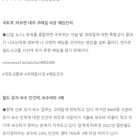
,
국토부
이르면 내주 코레일 사장 해임건의
22
1
◆
일 뉴스
취재를 종합하면 국토부는 이달 말 코레일에 대한 특별감사 결과
.
가 나오는대로 정부에 나 사장의 해임을 건의하는 방안을 검토 중이다
연이은
.
철도사고를 사전에 막지 못한 책임을 묻기 위해서다
www.news1.kr/articles/4902406
#
#
#
국토교통부
코레일사장
해임건의
·
,
3
철도 유지
보수 인건비
보수비의
배
·
.
8000
◆
현재 선로 유지
보수 업무는 코레일에 위탁하고 있다
하지만
명 수준의
·
유지
보수 인력에 대한 인건비 위주로 사업비가 지출돼 보수비 비중이 작고 적
.
2022
기에 보수하지 못하는 문제가 지적되고 있다
업계에 따르면
년 일반철도
24%,
·
76%
3
.
유지관리비는 보수비
인건비
경비
로
배 이상 차이가 났다