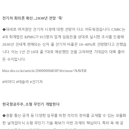
...2030
'
'
전기차 회의론 확산
년 전망
뚝
. CNBC
◆
대세로 여겨졌던 전기차 시장에 대한 전망이 다소 어두워졌습니다
는
4
KPMG
915
대 회계법인
가
명의 업계 임원진을 상대로 실시한 조사를 인용해
2030
10~40%
년 전세계 판매되는 신차 중 전기차 비중은
로 전망됐다고 전했습
.
1
10
7
니다
이는
년 전
대 중
대로 예상했던 것을 고려하면 기대감이 대폭 줄어
.
든 수치입니다
hbiz.sbs.co.kr/article/20000094838?division=NAVER
#
#
#
비야디
테슬라
전기차
,
한국항공우주
소형 무인기 개발한다
·
·
◆
정찰
통신
공격 등 다양한 임무를 위한 각각의 장비를 교체할 수 있는 모듈화
.
·
·
한 날개접이식 소형 무인기 기술 확보가 이번 과제의 핵심이다
특히 육
해
공