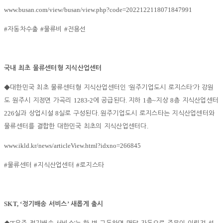
www.busan.com/view/busan/view.php?code=2022122118071847991
#
#
#
자동차수출
물류비
전용선
국내 최초 물류센터형 지식산업센터
'
'
◆
대한민국 최초 물류센터형 지식산업센터인
원주기업도시 로지스타
가 강원
1283-2
.
1
~
8
도 원주시 지정면 가곡리
에 공급된다
지하
층
지상
층 지식산업센터
226
8
.
실과 상업시설
실로 구성된다
원주기업도시 로지스타는 지식산업센터와
.
물류센터를 결합한 대한민국 최초의 지식산업센터다
www.ikld.kr/news/articleView.html?idxno=266845
#
#
#
물류센터
지식산업센터
로지스타
SKT, ‘
’
정기배송 서비스
새롭게 출시