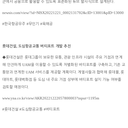
.
군에서 공용으로 활용할 수 있도록 표준화된 튜브 발사식으로 설계된다
newsis.com/view/?id=NISX20221221_0002131792&cID=13001&pID=13000
#
#
#
한국항공우주
무인기
육해공
,
롯데건설
도심항공교통 버티포트 개발 추진
,
◆
롯데건설은 롯데그룹이 보유한 유통
관광 인프라 시설의 주요 거점과 연계
UAM
,
해 안전하게
을 이용할 수 있도록 차별화된 버티포트를 구축하고
기존 교
UAM
.
,
통망과 연계한
서비스를 제공할 계획이다
계열사들과 협력해 롯데몰
롯
,
데마트
롯데백화점 등 도심 내 주요 거점 상부에 버티포트 설치 가능 여부를
.
검토할 예정이다
www.yna.co.kr/view/AKR20221222057800003?input=1195m
#
#
#
롯데건설
도심항공교통
버티포트