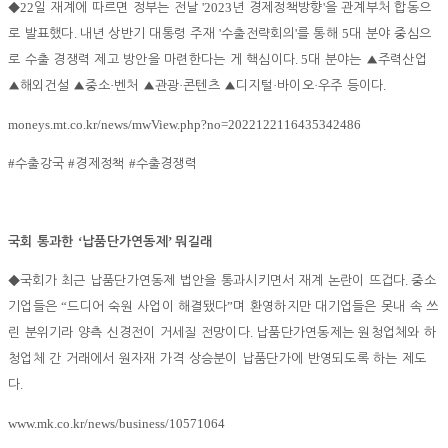
22
'2023
'
◆
일 재계에 따르면 정부는 전날
년 경제정책방향
을 관계부처 합동으
.
'
'
5
로 발표했다
내년 상반기 대통령 주재
수출전략회의
를 통해
대 분야 중심으
. 5
로 수출 경쟁력 제고 방안을 마련한다는 게 핵심이다
대 분야는
▲
주력산업
·
·
·
·
.
▲
해외건설
▲
중소
벤처
▲
관광
콘텐츠
▲
디지털
바이오
우주 등이다
moneys.mt.co.kr/news/mwView.php?no=2022122116435342486
#
#
#
수출강국
경제정책
수출경쟁력
‘
’
국회 통과한
납품단가연동제
뭐길래
.
◆
국회가 최근 납품단가연동제 법안을 통과시키면서 재계 논란이 뜨겁다
중소
“
”
기업들은
드디어 숙원 사업이 해결됐다
며 환영하지만 대기업들은 못내 속 쓰
.
린 분위기라 양측 신경전이 거세질 전망이다
납품단가연동제는 원청업체와 하
청업체 간 거래에서 원자재 가격 상승분이 납품단가에 반영되도록 하는 제도
.
다
www.mk.co.kr/news/business/10571064