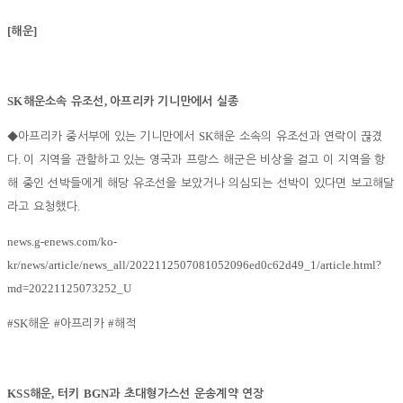
[
]
해운
SK
,
해운소속 유조선
아프리카 기니만에서 실종
SK
◆
아프리카 중서부에 있는 기니만에서
해운 소속의 유조선과 연락이 끊겼
.
다
이 지역을 관할하고 있는 영국과 프랑스 해군은 비상을 걸고 이 지역을 항
해 중인 선박들에게 해당 유조선을 보았거나 의심되는 선박이 있다면 보고해달
.
라고 요청했다
news.g-enews.com/ko-
kr/news/article/news_all/2022112507081052096ed0c62d49_1/article.html?
md=20221125073252_U
#SK
#
#
해운
아프리카
해적
KSS
,
BGN
해운
터키
과 초대형가스선 운송계약 연장