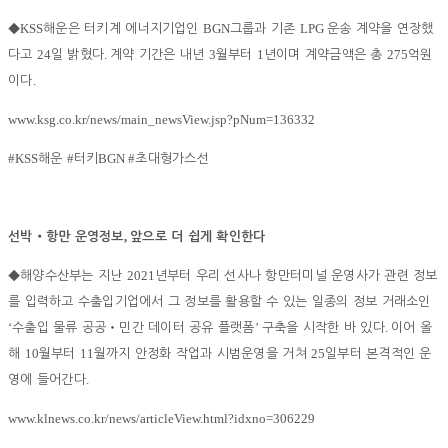
KSS
BGN
LPG
◆
해운은 터키계 에너지기업인
그룹과 기존
운송 계약을 연장했
24
.
3
1
275
다고
일 밝혔다
계약 기간은 내년
월부터
년이며 계약금액은 총
억원
.
이다
www.ksg.co.kr/news/main_newsView.jsp?pNum=136332
#KSS
#
BGN #
해운
터키
초대형가스선
,
선박
‧
항만 운영정보
앞으로 더 쉽게 확인한다
2021
◆
해양수산부는 지난
년부터 우리 선사나 항만터미널 운영사가 관련 정보
를 입력하고 수출입기업에서 그 정보를 활용할 수 있는 일종의 정보 거래소인
‘
’
.
수출입 물류 공공
‧
민간 데이터 공유 플랫폼
구축을 시작한 바 있다
이어 올
10
11
25
해
월부터
월까지 안정화 작업과 시범운영을 거쳐
일부터 본격적인 운
.
영에 들어간다
www.klnews.co.kr/news/articleView.html?idxno=306229