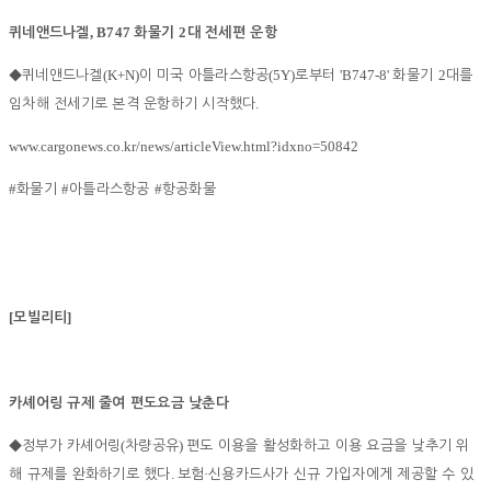
, B747
2
퀴네앤드나겔
화물기
대 전세편 운항
(K+N)
(5Y)
'B747-8'
2
◆
퀴네앤드나겔
이 미국 아틀라스항공
로부터
화물기
대를
.
임차해 전세기로 본격 운항하기 시작했다
www.cargonews.co.kr/news/articleView.html?idxno=50842
#
#
#
화물기
아틀라스항공
항공화물
[
]
모빌리티
카셰어링 규제 줄여 편도요금 낮춘다
(
)
◆
정부가 카셰어링
차량공유
편도 이용을 활성화하고 이용 요금을 낮추기 위
.
·
해 규제를 완화하기로 했다
보험
신용카드사가 신규 가입자에게 제공할 수 있