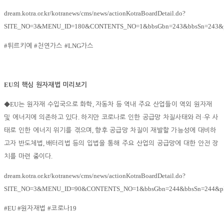
dream.kotra.or.kr/kotranews/cms/news/actionKotraBoardDetail.do?
SITE_NO=3&MENU_ID=180&CONTENTS_NO=1&bbsGbn=243&bbsSn=243&p
#
#
#LNG
튀르키예
천연가스
가스
EU
의 핵심 원자재법 미리보기
EU
,
◆
는 원자재 수입국으로 화학
자동차 등 역내 주요 산업들이 역외 원자재
.
·
및 에너지에 의존하고 있다
하지만 코로나로 인한 공급망 차질사태와 러
우 사
,
태로 인한 에너지 위기를 겪으며
향후 공급망 차질이 재발할 가능성에 대비하
,
고자 반도체법
배터리법 등의 입법을 통해 주요 산업의 공급망에 대한 안전 장
.
치를 마련 중이다
dream.kotra.or.kr/kotranews/cms/news/actionKotraBoardDetail.do?
SITE_NO=3&MENU_ID=90&CONTENTS_NO=1&bbsGbn=244&bbsSn=244&pN
#EU #
#
19
원자재법
코로나