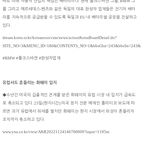
.
, BMW
바로 미래 자동차 산업의 핵심인 배터리이다
현재 폴크스바겐 그룹
그
-
룹 그리고 메르세데스
벤츠와 같은 독일의 대표 완성차 업체들은 전기차 배터
EU
리를 지속적으로 공급받을 수 있도록 독일과
내 배터리셀 공장을 건설하고
.
있다
dream.kotra.or.kr/kotranews/cms/news/actionKotraBoardDetail.do?
SITE_NO=3&MENU_ID=180&CONTENTS_NO=1&bbsGbn=243&bbsSn=243&p
#BMW #
#
폴크스바겐
완성차업체
유럽서도 흔들리는 화웨이 입지
◆
수년간 미국의 집중적인 견제를 받은 화웨이의 유럽 시장 내 입지가 급속도
. 23
(
)
로 축소되고 있다
일
현지시간
미국 정치 전문 매체인 폴리티코 보도에 따
르면 과거 유럽에서 위세를 떨치던 화웨이는 현지 시장에서 위상이 흔들리자
.
조직까지 축소하고 있다
www.yna.co.kr/view/AKR20221124146700009?input=1195m