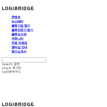
LOGIBRIDGE
콘텐츠
뉴스레터
물류기업 찾기
물류전문가 찾기
물류도서관
커뮤니티
무료 자료집
멤버십 안내
회사소개서
Search
검색
Log In
로그인
Cart
장바구니
LOGIBRIDGE