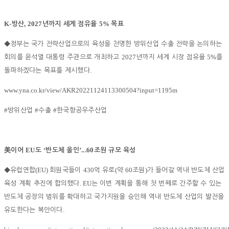
K-
, 2027
5%
방산
년까지 세계 점유율
목표
◆
정부는 국가 전략산업으로의 육성을 천명한 방위산업 수출 전략을 논의하는
2027
5%
회의를 윤석열 대통령 주관으로 개최하고
년까지 세계 시장 점유율
를
.
돌파하겠다는 목표를 제시했다
www.yna.co.kr/view/AKR20221124113300504?input=1195m
#
#
#
방위산업
수출
한국항공우주산업
EU
‘
’...60
美
이어
도
반도체 올인
조원 규모 육성
(EU)
430
(
60
)
◆
유럽연합
회원국들이
억 유로
약
조원
가 들어갈 역내 반도체 산업
. EU
육성 계획 추진에 합의했다
는 이번 계획을 통해 첫 번째로 간주할 수 있는
반도체 공장의 범위를 확대하고 국가지원을 승인해 역내 반도체 산업의 발전을
.
유도한다는 복안이다