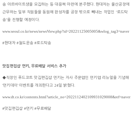
.
송 아르바이트생을 모집하는 등 대응책 마련에 분주했다
현대차는 울산공장에
‘
근무하는 일부 직원들을 동원해 완성차를 공장 밖으로 빼내는 작업인
로드탁
’
.
송
을 진행할 예정이다
www.seoul.co.kr/news/newsView.php?id=20221125005005&wlog_tag3=naver
#
#
#
현대차
철도운송
로드탁송
,
맛집편집샵 먼키
무료배달 서비스 추가
◆
직장인 푸드코트 맛집편집샵 먼키는 자사 주문앱인 먼키앱 리뉴얼을 기념해
'
'
24
.
먼키데이
이벤트를 개최한다고
일 밝혔다
www.dt.co.kr/contents.html?article_no=2022112402109931029008&ref=naver
#
#
#
맛집편집샵
먼키
무료배달