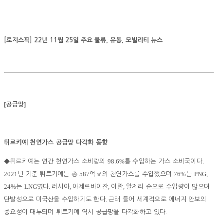
[로지스픽] 22년 11월 25일 주요 물류, 유통, 모빌리티 뉴스
[
]
공급망
튀르키예 천연가스 공급망 다각화 동향
98.6%
.
◆
튀르키예는 연간 천연가스 소비량의
를 수입하는 가스 소비국이다
2021
587
76%
PNG,
년 기준 튀르키예는 총
억
㎥
의 천연가스를 수입했으며
는
24%
LNG
.
,
,
,
는
였다
러시아
아제르바이잔
이란
알제리 순으로 수입량이 많으며
.
단발성으로 미국산을 수입하기도 한다
근래 들어 세계적으로 에너지 안보의
.
중요성이 대두되며 튀르키예 역시 공급망을 다각화하고 있다