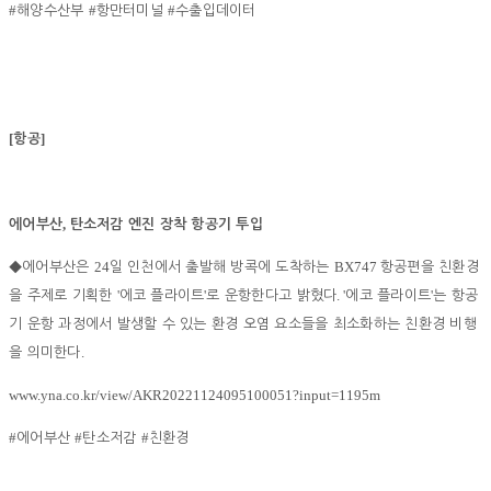
#
#
#
해양수산부
항만터미널
수출입데이터
[
]
항공
,
에어부산
탄소저감 엔진 장착 항공기 투입
24
BX747
◆
에어부산은
일 인천에서 출발해 방콕에 도착하는
항공편을 친환경
'
'
. '
'
을 주제로 기획한
에코 플라이트
로 운항한다고 밝혔다
에코 플라이트
는 항공
기 운항 과정에서 발생할 수 있는 환경 오염 요소들을 최소화하는 친환경 비행
.
을 의미한다
www.yna.co.kr/view/AKR20221124095100051?input=1195m
#
#
#
에어부산
탄소저감
친환경