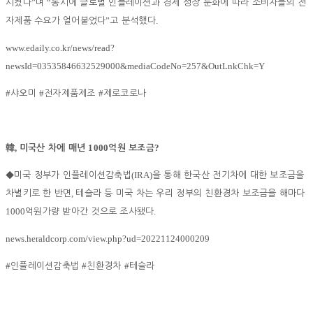
”
“
시켰다
며
동시에 글로벌 인플레이션과 경제 성장 둔화에 따라 소비자들의 전
”
.
자제품 수요가 얼어붙었다
고 분석했다
www.edaily.co.kr/news/read?
newsId=03535846632529000&mediaCodeNo=257&OutLnkChk=Y
#
#
#
샤오미
전자제품제조
제로코로나
,
1000
?
韓
미국산 차에 매년
억원 보조금
(IRA)
◆
미국 정부가 인플레이션감축법
을 통해 한국산 전기차에 대한 보조금을
,
차별키로 한 반면
테슬라 등 미국 차는 우리 정부의 친환경차 보조금을 해마다
1000
.
억원가량 받아간 것으로 조사됐다
news.heraldcorp.com/view.php?ud=20221124000209
#
#
#
인플레이션감축법
친환경차
테슬라