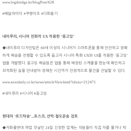
www.logibridge.kr/blogPost/628
#
#
#
배달라이더
쿠팡이츠
다회용기
,
UX
‘
’
내이루리
시니어 친화적
적용한
옹고잉
60
◆
내이루리 디자인팀은
세 이상의 시니어가 스마트폰을 통해 안전하고 정확
UX
UI
‘
’
하게 배송을 진행할 수 있도록 돕고자 시니어 특화
와
를 적용한
옹고잉
.
앱을 개발했다
옹고잉 배송원은 앱을 통해 배정된 스케쥴을 한눈에 확인하고
.
최적화된 길을 안내받아 정해진 시간까지 안정적으로 물건을 전달할 수 있다
www.nextdaily.co.kr/news/articleView.html?idxno=212471
#
#
#
내이루리
시니어
옹고잉
‘
’...
,
·
현대차
로드탁송
포스코
선박
철도운송 검토
24
◆
자화물연대 파업 첫날인
일 긴장한 업계는 직원들이 직접 차를 몰거나 탁