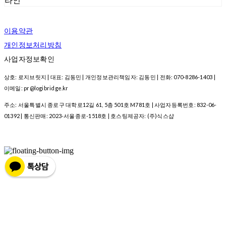
라인
이용약관
개인정보처리방침
사업자정보확인
상호: 로지브릿지 | 대표: 김동민 | 개인정보관리책임자: 김동민 | 전화: 070-8286-1403 |
이메일: pr@logibridge.kr
주소: 서울특별시 종로구 대학로12길 61, 5층 501호 M781호 | 사업자등록번호:
832-06-
01392
| 통신판매:
2023-서울종로-1518호
| 호스팅제공자: (주)식스샵