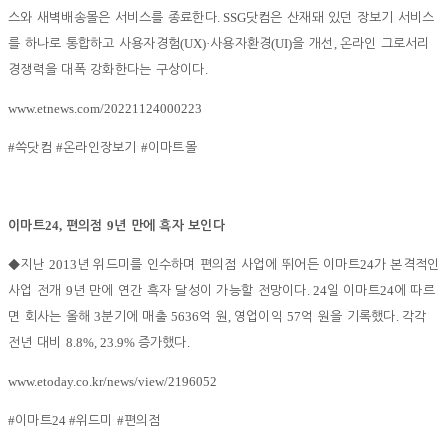
. SSG
스와 새벽배송몰은 서비스를 종료한다
닷컴은 산재돼 있던 장보기 서비스
(UX)·
(UI)
,
를 하나로 통합하고 사용자경험
사용자환경
을 개선
온라인 그로서리
.
경쟁력을 대폭 강화한다는 구상이다
www.etnews.com/20221124000223
#
#
#
쓱닷컴
온라인장보기
이마트몰
24,
9
이마트
편의점
년 만에 흑자 보인다
2013
24
◆
지난
년 위드미를 인수하며 편의점 사업에 뛰어든 이마트
가 본격적인
9
. 24
24
사업 전개
년 만에 연간 흑자 달성이 가능할 전망이다
일 이마트
에 따르
3
5636
,
57
.
면 회사는 올해
분기에 매출
억 원
영업이익
억 원을 기록했다
각각
8.8%, 23.9%
.
전년 대비
증가했다
www.etoday.co.kr/news/view/2196052
#
24 #
#
이마트
위드미
편의점