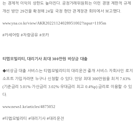
.
는 경제적 이익의 상한도 높아진다
공정거래위원회는 이런 경쟁 제한적 규제
29
24
.
개선 방안
건을 확정해
일 국정 현안 관계장관 회의에서 보고했다
www.yna.co.kr/view/AKR20221124028951002?input=1195m
#
#
#
카셰어링
차량공유
쏘카
,
300
티맵모빌리티
대리기사 최대
만원 비상금 대출
◆
비상금 대출 서비스는 티맵모빌리티의 대리운전 중개 서비스 자회사인 로지
.
300
7.63%
소프트 가입자라면 누구나 신청할 수 있다
인당 최대
만원을 최저
(
5.01%·
3.02%·
0.4%p)
기준금리
가산금리
우대금리 최고
금리로 이용할 수 있
.
다
www.news1.kr/articles/4875052
#
#
#
티맵모빌리티
대리기사
대리운전