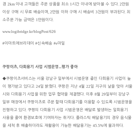
2km
1
. 2
경
이내 고객들은 주문 상품을 최소
시간 이내에 받아볼 수 있다
만원
, 2
3
.
이상 구매 시 무료 배송이며
만원 이하 구매 시 배송비
천원이 부과된다
최
1
.
소주문 가능 금액은
만원이다
www.logibridge.kr/blogPost/626
#
#
#e
이마트에브리데이
신속배송
마일
,
...
쿠팡이츠
다회용기 사업 시범운영
평가 좋아
◆
쿠팡이츠서비스는 서울 강남구 일부에서 시범운영 중인 다회용기 사업이 높
24
.
4
22
이 평가받고 있다고
일 밝혔다
쿠팡은 지난
월
일 지구의 날을 맞아 서울
.
8
29
시와 다회용기 사업을 위한 업무 협약을 체결했다
이후
월
일부터 강남구
일부 매장에서 쿠팡이츠로 주문 할때 다회용기를 이용할 수 있도록 시범운영을
.
진행하고 있다
쿠팡의 다회용기 사업 시범운영은 배달로 발생하는 일회용기
.
사용을 줄여 환경보호에 기여하자는 취지다
플라스틱 배달용기의 경우 음식물
45.5%
.
을 세척 후 배출하더라도 재활용이 가능한 배달용기는
에 불과하다