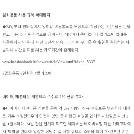
일회용품 사용 규제 확대된다
24
◆
일부터 편의점에서 일회용 비닐봉투를 무상으로 제공하는 것은 물론 돈을
.
받고 파는 것이 원칙적으로 금지된다
식당에서 종이컵이나 플라스틱 빨대를
.
, 1
(
사용해서도 안 된다
다만
년간 단속과 과태료 부과를 유예
일을 결행하는 데
)
.
날짜나 시간을 미룸
하는 계도기간이 존재한다
www.kidshankook.kr/news/articleView.html?idxno=5337
#
#
#
일회용품
친환경
플라스틱
,
2%
네이버
패션타운 개편으로 수수료
신규 부과
2%
.
◆
네이버가 패션타운 개편을 통해 약
가량의 신규 수수료를 부과한다
대상
·
1
은 기존 쇼핑윈도우에 입점해 있던 중
대형급 쇼핑몰 업체로 시행일은 내년
1
. 24
월
일부터다
일 관련 업계에 따르면 네이버는 네이버쇼핑 패션 카테고리에
'
'
·
"
서
백화점 윈도
에 입점한 상당수 중
대형 규모의 쇼핑몰 측에
내년부턴 기존