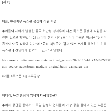
[
]
제조
,
애플
中
정저우 폭스콘 공장에 직원 파견
◆
애플이 시위가 발생한 중국 허난성 정저우의 대만 폭스콘 공장에 직원을 파
. 23
(
)
“
견한 것으로 확인됐다
일
이하 현지 시각
로이터에 따르면 애플은
정저우
”
“
공장에 애플 직원이 있다
며
공장 직원들이 겪고 있는 문제를 해결하기 위해
”
.
폭스콘과 긴밀하게 협력하고 있다
고 말했다
biz.chosun.com/international/international_general/2022/11/24/HYXMGZS
utm_source=naver&utm_medium=original&utm_campaign=biz
#
#
#
애플
폭스콘
정저우공장
,
?
배터리
독일 완성차 업체의 대응방법은
◆
여러 공급품 중에서도 독일 완성차 업체들이 가장 공을 들이고 있는 부품은