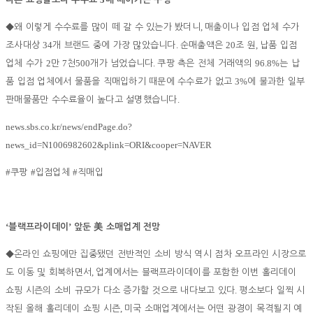
,
◆
왜 이렇게 수수료를 많이 떼 갈 수 있는가 봤더니
매출이나 입점 업체 수가
34
.
20
,
조사대상
개 브랜드 중에 가장 많았습니다
순매출액은
조 원
납품 입점
2
7
500
.
96.8%
업체 수가
만
천
개가 넘었습니다
쿠팡 측은 전체 거래액의
는 납
3%
품 입점 업체에서 물품을 직매입하기 때문에 수수료가 없고
에 불과한 일부
.
판매물품만 수수료율이 높다고 설명했습니다
news.sbs.co.kr/news/endPage.do?
news_id=N1006982602&plink=ORI&cooper=NAVER
#
#
#
쿠팡
입점업체
직매입
‘
’
블랙프라이데이
앞둔
美
소매업계 전망
◆
온라인 쇼핑에만 집중됐던 전반적인 소비 방식 역시 점차 오프라인 시장으로
,
도 이동 및 회복하면서
업계에서는 블랙프라이데이를 포함한 이번 홀리데이
.
쇼핑 시즌의 소비 규모가 다소 증가할 것으로 내다보고 있다
평소보다 일찍 시
,
작된 올해 홀리데이 쇼핑 시즌
미국 소매업계에서는 어떤 광경이 목격될지 예