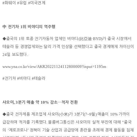
#
#
#
화웨이
유럽
미국견제
1
中
전기차
위 비야디의 역주행
1
(
·BYD)
◆
중국의
위 토종 전기자동차 업체인 비야디
比亞迪
가 중국 시장에서
테슬라 등 경쟁업체와는 달리 가격 인상을 선택했다고 중국 경제매체 차이신이
24
.
일 보도했다
www.yna.co.kr/view/AKR20221124112800009?input=1195m
#
#
#
전기차
비야디
테슬라
, 3
10%
샤오미
분기 매출 약
감소
…
적자 전환
(
)
3
(7~9
)
10%
◆
중국 전자제품 제조업체 샤오미
小米
가
분기
월
매출이
가까이
.
“
급감하며 적자를 기록했다
블룸버그통신은 샤오미의 실적 부진에 대해
중국
‘
’
의
제로코로나
정책이 기술 산업과 공급망에 혼란을 초래해 경제 활동을 침체