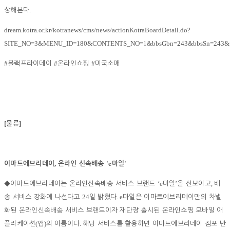
.
상해본다
dream.kotra.or.kr/kotranews/cms/news/actionKotraBoardDetail.do?
SITE_NO=3&MENU_ID=180&CONTENTS_NO=1&bbsGbn=243&bbsSn=243&p
#
#
#
블랙프라이데이
온라인쇼핑
미국소매
[
]
물류
,
'e
'
이마트에브리데이
온라인 신속배송
마일
‘e
’
,
◆
이마트에브리데이는 온라인신속배송 서비스 브랜드
마일
을 선보이고
배
24
. e
송 서비스 강화에 나선다고
일 밝혔다
마일은 이마트에브리데이만의 차별
화된 온라인신속배송 서비스 브랜드이자 재단장 출시된 온라인쇼핑 모바일 애
(
)
.
플리케이션
앱
의 이름이다
해당 서비스를 활용하면 이마트에브리데이 점포 반