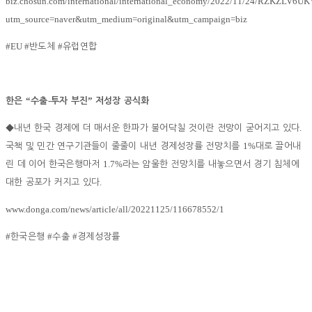
biz.chosun.com/international/international_economy/2022/11/24/RZKZ
utm_source=naver&utm_medium=original&utm_campaign=biz
#EU #
#
반도체
유럽연합
“
-
”
한은
수출
투자 부진
저성장 공식화
.
◆
내년 한국 경제에 더 매서운 한파가 불어닥칠 것이란 전망이 굳어지고 있다
1%
국책 및 민간 연구기관들이 줄줄이 내년 경제성장률 전망치를
대로 끌어내
1.7%
린 데 이어 한국은행마저
라는 암울한 전망치를 내놓으면서 경기 침체에
.
대한 공포가 커지고 있다
www.donga.com/news/article/all/20221125/116678552/1
#
#
#
한국은행
수출
경제성장률