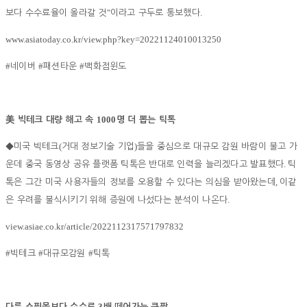
"
.
보다 수수료율이 올라갈 것
이라고 구두로 통보했다
www.asiatoday.co.kr/view.php?key=20221124010013250
#
#
#
네이버
패션타운
백화점윈도
1000
美
빅테크 대량 해고 속
명 더 뽑는 틱톡
(
)
◆
미국 빅테크
거대 정보기술 기업
들을 중심으로 대규모 감원 바람이 불고 가
.
운데 중국 동영상 공유 플랫폼 틱톡은 반대로 인력을 늘리겠다고 발표했다
틱
,
톡은 그간 미국 사용자들의 정보를 오용할 수 있다는 의심을 받아왔는데
이같
.
은 우려를 불식시키기 위해 증원에 나섰다는 분석이 나온다
view.asiae.co.kr/article/2022112317571797832
#
#
#
빅테크
대규모감원
틱톡
3
다른 쇼핑몰보다 수수료
배 떼어가는 쿠팡