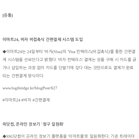
[
]
유통
24,
이마트
비자 비접촉식 간편결제 시스템 도입
24
24
'
(Visa)'
'Visa
(
)'
◆
이마트
는
일부터
비자
의
컨택리스
비접촉식
를 통한 간편결
. '
'
제 시스템을 선보인다고 밝혔다
비자 컨택리스
결제는 상품 구매 시 카드를 긁
거나 삽입하는 과정 없이 카드를 단말기에 갖다 대는 것만으로도 결제가 완료
.
되는 간편결제 방식이다
www.logibridge.kr/blogPost/627
#
24 #
#
이마트
비자
간편결제
,
'
'
쓱닷컴
온라인 장보기
창구 일원화
SSG
'
'
.
◆
닷컴이 온라인 장보기 플랫폼을
이마트몰
로 일원화한다
기존 트레이더